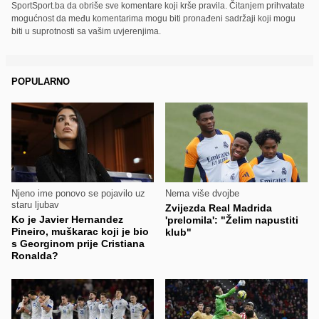
SportSport.ba da obriše sve komentare koji krše pravila. Čitanjem prihvatate
mogućnost da među komentarima mogu biti pronađeni sadržaji koji mogu
biti u suprotnosti sa vašim uvjerenjima.
POPULARNO
Njeno ime ponovo se pojavilo uz
Nema više dvojbe
staru ljubav
Zvijezda Real Madrida
Ko je Javier Hernandez
'prelomila': "Želim napustiti
Pineiro, muškarac koji je bio
klub"
s Georginom prije Cristiana
Ronalda?