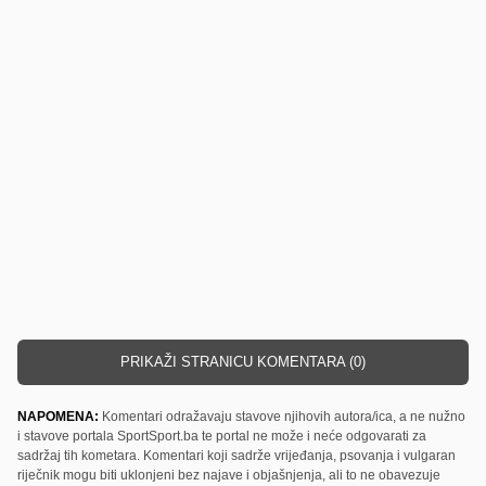
PRIKAŽI STRANICU KOMENTARA (0)
NAPOMENA:
Komentari odražavaju stavove njihovih autora/ica, a ne nužno
i stavove portala SportSport.ba te portal ne može i neće odgovarati za
sadržaj tih kometara. Komentari koji sadrže vrijeđanja, psovanja i vulgaran
riječnik mogu biti uklonjeni bez najave i objašnjenja, ali to ne obavezuje