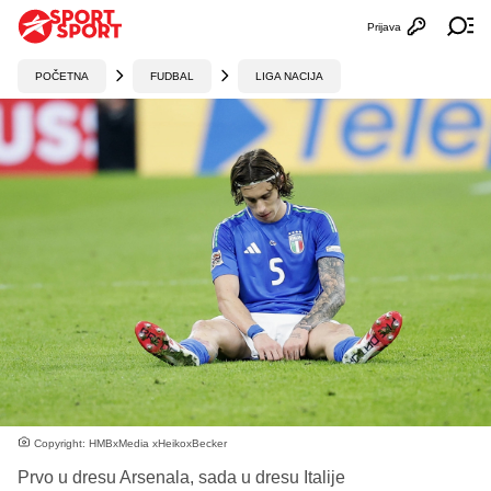
Prijava
Otvori profi
Ot
POČETNA
FUDBAL
LIGA NACIJA
Copyright: HMBxMedia xHeikoxBecker
Prvo u dresu Arsenala, sada u dresu Italije