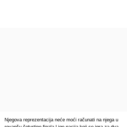
Njegova reprezentacija neće moći računati na njega u
revanšu četvrtine finala Lige nacija koji se igra za dva