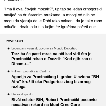
"Ima li ovaj čovjek mozak?", upitao se jedan crnogorski
navijač na društvenim mrežama, a mnogi od njih ne
mogu da vjeruju da je Robi tako naivan i da je tako rano
odlučio i rivalu otkriti s kojim će igračima početi duel.
POVEZANO
Legendarni veznjak govorio za Mundo Deportivo
Terziću će pasti mrak na oči kad vidi šta je
Prosinečki rekao o Zvezdi: "Kod njih kao u
Dinamu..."
Prilikom povratka iz Cardiffa
Agonija za Prosinečkog i igrače: U avionu "BH
Aira" kružili oko Podgorice zbog bizarnog
razloga
I to se dogodilo
Bivši seletor BiH, Robert Prosinečki postavio
negativan rekord na klupi Crne Gore