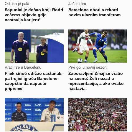
Odluka je pala
Jačaju tim
Sapunici je došao kraj: Rodri
Barcelona oborila rekord
večeras objavio gdje
novim ulaznim transferom
nastavlja karijeru!
Vratili se u Barcelonu
Prvi gol u novoj sezoni
Flick sinoć održao sastanak,
Zaboravljeni Zmaj se vratio
pa trojici igrača Barcelone
na scenu: Želi nazad u
saopštio da napuste
reprezentaciju, a ako ovako
pripreme
nastavi...