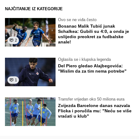
NAJČITANIJE IZ KATEGORIJE
Ovo se ne viđa često
Bosanac Malik Tubić junak
Schalkea: Gubili su 4:0, a onda je
uslijedio preokret za fudbalske
2
anale!
Oglasila se i klupska legenda
Del Piero gledao Alajbegovića:
"Mislim da za tim nema potrebe"
1
Transfer vrijedan oko 50 miliona eura
Zvijezda Barcelone danas nazvala
Flicka i poručila mu: "Neću se više
vraćati u klub"