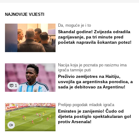
NAJNOVIJE VIJESTI
Da, moguće je i to
Skandal godine! Zvijezda odradila
zagrijavanje, pa tri minute pred
početak napravila šokantan potez!
Nacija koja je poznata po rasizmu ima
igrača tamnije puti
Preživio zemljotres na Haitiju,
usvojila ga argentinska porodica, a
1
sada je debitovao za Argentinu!
Prelijep pogodak mladok igrača
Emirates je zanijemio! Čudo od
djeteta postiglo spektakularan gol
protiv Arsenala!