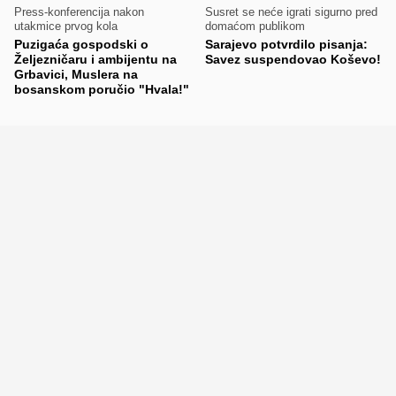
Press-konferencija nakon
Susret se neće igrati sigurno pred
utakmice prvog kola
domaćom publikom
Puzigaća gospodski o
Sarajevo potvrdilo pisanja:
Željezničaru i ambijentu na
Savez suspendovao Koševo!
Grbavici, Muslera na
bosanskom poručio "Hvala!"