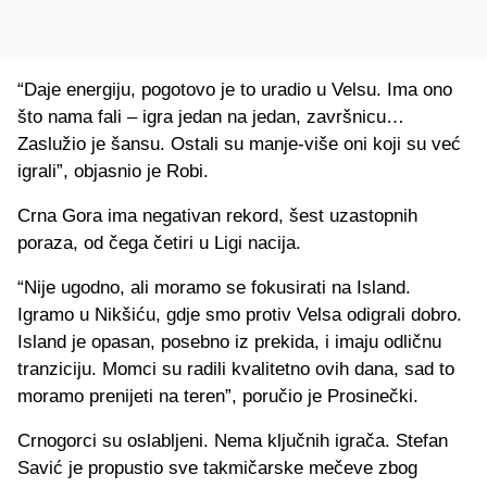
“Daje energiju, pogotovo je to uradio u Velsu. Ima ono
što nama fali – igra jedan na jedan, završnicu…
Zaslužio je šansu. Ostali su manje-više oni koji su već
igrali”, objasnio je Robi.
Crna Gora ima negativan rekord, šest uzastopnih
poraza, od čega četiri u Ligi nacija.
“Nije ugodno, ali moramo se fokusirati na Island.
Igramo u Nikšiću, gdje smo protiv Velsa odigrali dobro.
Island je opasan, posebno iz prekida, i imaju odličnu
tranziciju. Momci su radili kvalitetno ovih dana, sad to
moramo prenijeti na teren”, poručio je Prosinečki.
Crnogorci su oslabljeni. Nema ključnih igrača. Stefan
Savić je propustio sve takmičarske mečeve zbog