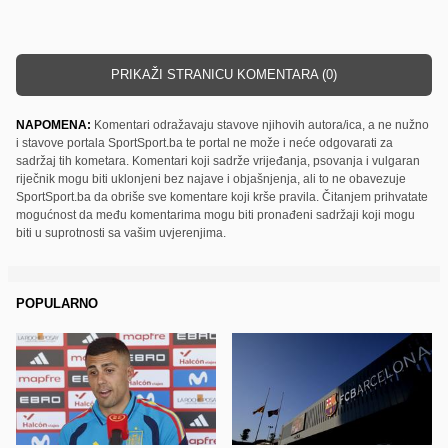
PRIKAŽI STRANICU KOMENTARA (0)
NAPOMENA:
Komentari odražavaju stavove njihovih autora/ica, a ne nužno
i stavove portala SportSport.ba te portal ne može i neće odgovarati za
sadržaj tih kometara. Komentari koji sadrže vrijeđanja, psovanja i vulgaran
riječnik mogu biti uklonjeni bez najave i objašnjenja, ali to ne obavezuje
SportSport.ba da obriše sve komentare koji krše pravila. Čitanjem prihvatate
mogućnost da među komentarima mogu biti pronađeni sadržaji koji mogu
biti u suprotnosti sa vašim uvjerenjima.
POPULARNO