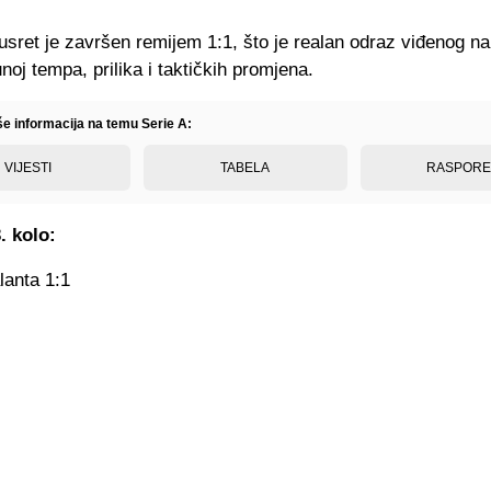
usret je završen remijem 1:1, što je realan odraz viđenog na
noj tempa, prilika i taktičkih promjena.
še informacija na temu Serie A:
VIJESTI
TABELA
RASPOR
. kolo:
lanta 1:1