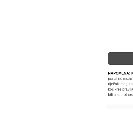
NAPOMENA:
K
portal ne može 
riječnik mogu b
koji krše pravi
biti u suprotnos