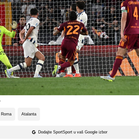
A
 Roma
Atalanta
Dodajte SportSport u vaš Google izbor