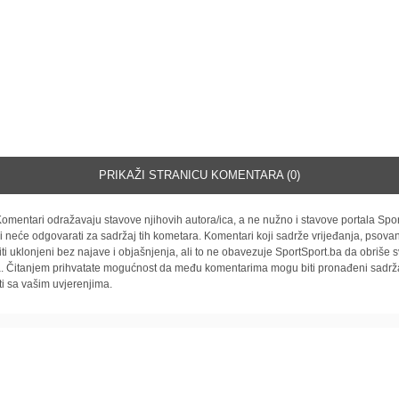
PRIKAŽI STRANICU KOMENTARA (0)
omentari odražavaju stavove njihovih autora/ica, a ne nužno i stavove portala Spor
i neće odgovarati za sadržaj tih kometara. Komentari koji sadrže vrijeđanja, psovan
iti uklonjeni bez najave i objašnjenja, ali to ne obavezuje SportSport.ba da obriše
la. Čitanjem prihvatate mogućnost da među komentarima mogu biti pronađeni sadrža
ti sa vašim uvjerenjima.