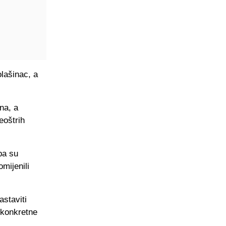
lašinac, a
na, a
eoštrih
pa su
mijenili
staviti
 konkretne