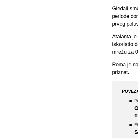
Gledali smo
periode do
prvog polu
Atalanta je
iskoristio 
mrežu za 0
Roma je na
priznat.
POVEZ
P
O
n
E
S