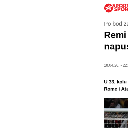
Po bod z
Remi 
napu
18.04.26. - 22
U 33. kolu
Rome i Ata