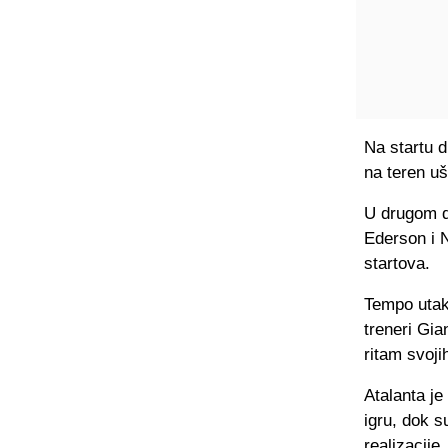
Na startu d
na teren u
U drugom di
Ederson i N
startova.
Tempo utak
treneri Gia
ritam svoji
Atalanta j
igru, dok s
realizacije.