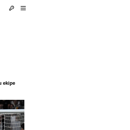
Otvori profil
Otvori meni
u ekipe