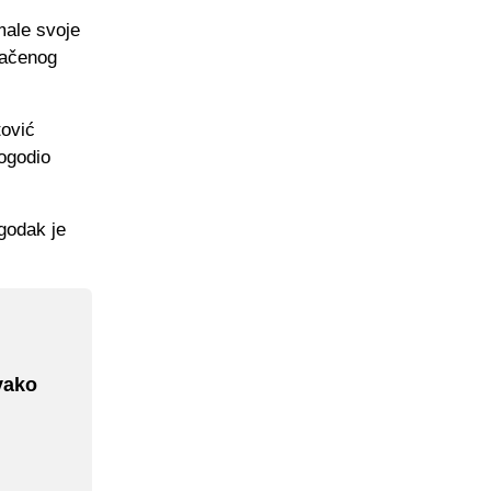
male svoje
načenog
tović
pogodio
godak je
vako