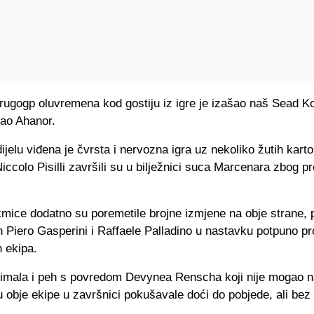
rugogp oluvremena kod gostiju iz igre je izašao naš Sead Ko
šao Ahanor.
jelu viđena je čvrsta i nervozna igra uz nekoliko žutih karto
iccolo Pisilli završili su u bilježnici suca Marcenara zbog pr
mice dodatno su poremetile brojne izmjene na obje strane, 
n Piero Gasperini i Raffaele Palladino u nastavku potpuno pro
h ekipa.
e imala i peh s povredom Devynea Renscha koji nije mogao na
u obje ekipe u završnici pokušavale doći do pobjede, ali bez