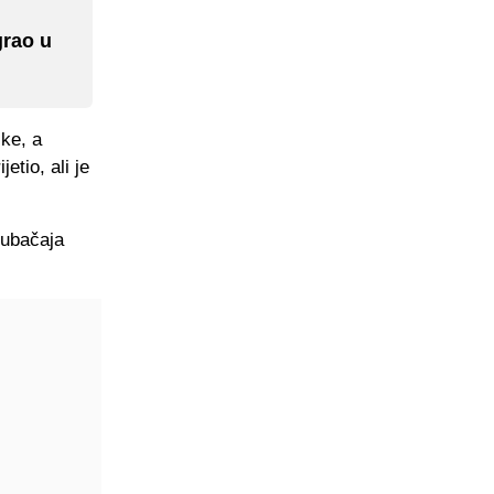
grao u
ike, a
etio, ali je
 ubačaja