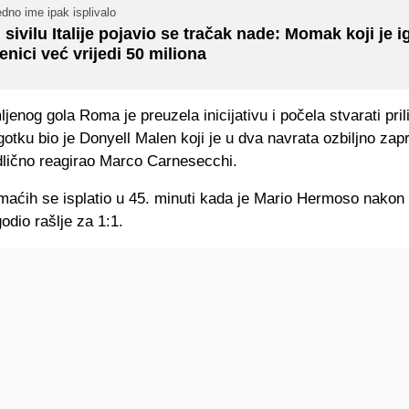
dno ime ipak isplivalo
 sivilu Italije pojavio se tračak nade: Momak koji je i
enici već vrijedi 50 miliona
jenog gola Roma je preuzela inicijativu i počela stvarati pril
gotku bio je Donyell Malen koji je u dva navrata ozbiljno zaprij
dlično reagirao Marco Carnesecchi.
omaćih se isplatio u 45. minuti kada je Mario Hermoso nakon
dio rašlje za 1:1.