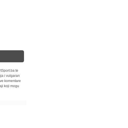
tSport.ba te
ja i vulgaran
 sve komentare
ji koji mogu