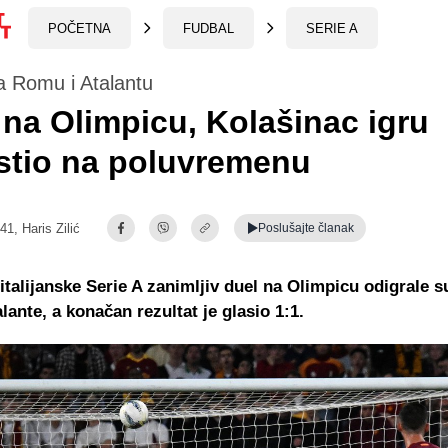
POČETNA
FUDBAL
SERIE A
a Romu i Atalantu
na Olimpicu, Kolašinac igru
stio na poluvremenu
:41,
Haris Zilić
Poslušajte
članak
 italijanske Serie A zanimljiv duel na Olimpicu odigrale s
lante, a konačan rezultat je glasio 1:1.