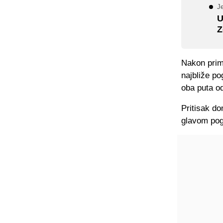
Je
U
Z
Nakon priml
najbliže po
oba puta o
Pritisak d
glavom pogo