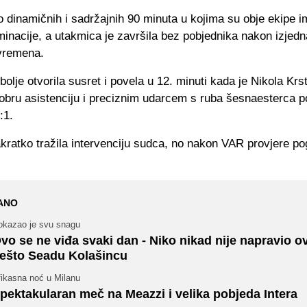
 dinamičnih i sadržajnih 90 minuta u kojima su obje ekipe i
minacije, a utakmica je završila bez pobjednika nakon izjed
vremena.
 bolje otvorila susret i povela u 12. minuti kada je Nikola Krs
dobru asistenciju i preciznim udarcem s ruba šesnaesterca 
:1.
kratko tražila intervenciju sudca, no nakon VAR provjere po
ANO
okazao je svu snagu
vo se ne viđa svaki dan - Niko nikad nije napravio o
ešto Seadu Kolašincu
fikasna noć u Milanu
pektakularan meč na Meazzi i velika pobjeda Intera