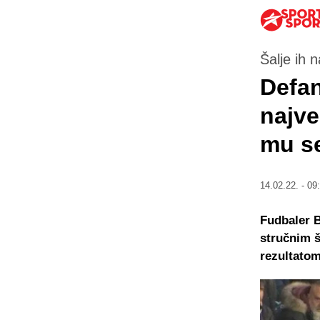
Šalje ih 
Defan
najve
mu se
14.02.22. - 09
Fudbaler B
stručnim š
rezultatom