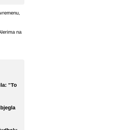
uvremenu,
.
Alerima na
ila: "To
bjegla