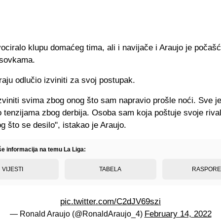
vociralo klupu domaćeg tima, ali i navijače i Araujo je počaš
psovkama.
aju odlučio izviniti za svoj postupak.
zviniti svima zbog onog što sam napravio prošle noći. Sve je
 tenzijama zbog derbija. Osoba sam koja poštuje svoje rival
g što se desilo", istakao je Araujo.
še informacija na temu La Liga:
VIJESTI
TABELA
RASPOR
pic.twitter.com/C2dJV69szi
February 14, 2022
— Ronald Araujo (@RonaldAraujo_4)