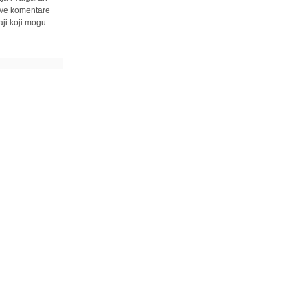
 sve komentare
ji koji mogu