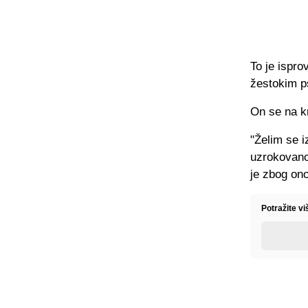
To je ispro
žestokim 
On se na kr
"Želim se i
uzrokovano
je zbog ono
Potražite vi