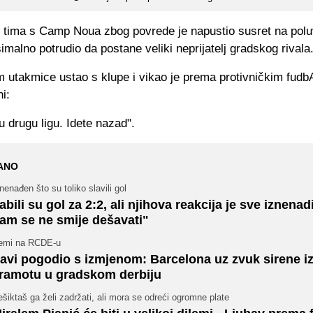
 tima s Camp Noua zbog povrede je napustio susret na pol
imalno potrudio da postane veliki neprijatelj gradskog rivala
m utakmice ustao s klupe i vikao je prema protivničkim fudb
i:
 u drugu ligu. Idete nazad".
ANO
nenađen što su toliko slavili gol
abili su gol za 2:2, ali njihova reakcija je sve iznenad
am se ne smije dešavati"
emi na RCDE-u
avi pogodio s izmjenom: Barcelona uz zvuk sirene iz
ramotu u gradskom derbiju
šiktaš ga želi zadržati, ali mora se odreći ogromne plate