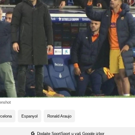
enshot
rcelona
Espanyol
Ronald Araujo
Dodajte SportSport u vaš Google izbor