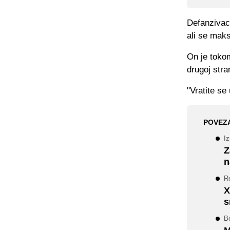
Defanzivac
ali se maks
On je toko
drugoj stran
"Vratite se
POVEZ
Iz
Z
n
R
X
s
Be