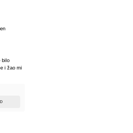
ćen
 bilo
e i žao mi
ED