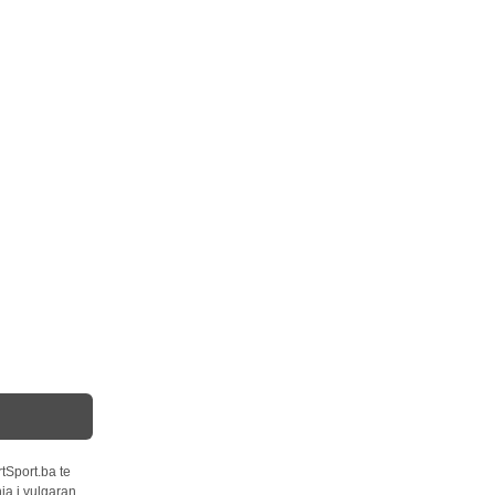
tSport.ba te
ja i vulgaran