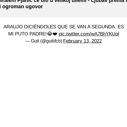
iralem Pjanić će biti u velikoj dilemi - Ljubav prema
li ogroman ugovor
ARAUJO DICIÉNDOLES QUE SE VAN A SEGUNDA. ES
MI PUTO PADRE!😂❤️
pic.twitter.com/wA7BhYKUol
February 13, 2022
— Guti (@gutiifcb)