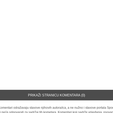
PRIKAŽI STRANICU KOMENTARA (0)
omentari odražavaju stavove njihovih autora/ica, a ne nužno i stavove portala Spor
i neće odgovarati za sadržaj tih kometara. Komentari koji sadrže vrijeđanja, psovan