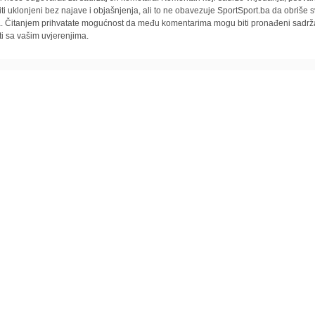
iti uklonjeni bez najave i objašnjenja, ali to ne obavezuje SportSport.ba da obriše
la. Čitanjem prihvatate mogućnost da među komentarima mogu biti pronađeni sadrža
ti sa vašim uvjerenjima.