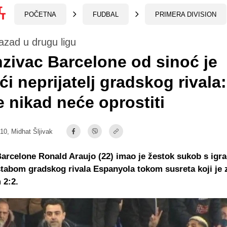
POČETNA
FUDBAL
PRIMERA DIVISION
nazad u drugu ligu
zivac Barcelone od sinoć je
ći neprijatelj gradskog rivala
 nikad neće oprostiti
:10,
Midhat Šljivak
arcelone Ronald Araujo (22) imao je žestok sukob s igra
tabom gradskog rivala Espanyola tokom susreta koji je 
 2:2.