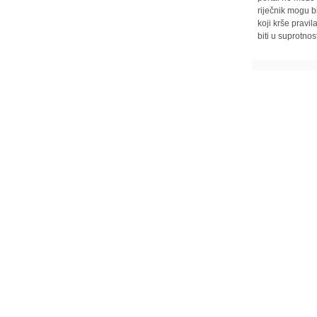
riječnik mogu b
koji krše pravi
biti u suprotnos