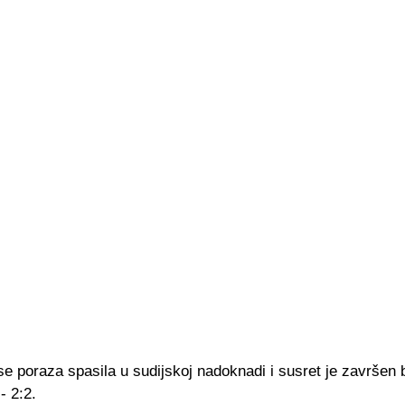
e poraza spasila u sudijskoj nadoknadi i susret je završen 
- 2:2.