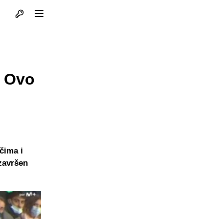
Otvori profil
Otvori meni
: Ovo
čima i
završen