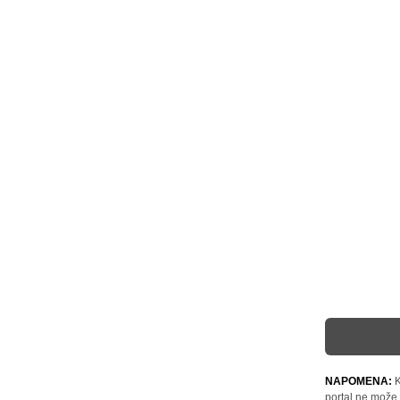
NAPOMENA:
K
portal ne može 