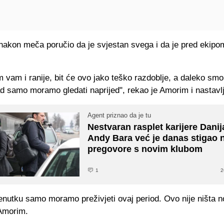
nakon meča poručio da je svjestan svega i da je pred ekipo
vam i ranije, bit će ovo jako teško razdoblje, a daleko smo
d samo moramo gledati naprijed", rekao je Amorim i nastavlj
Agent priznao da je tu
Nestvaran rasplet karijere Dani
Andy Bara već je danas stigao 
pregovore s novim klubom
1
2
enutku samo moramo preživjeti ovaj period. Ovo nije ništa n
 Amorim.