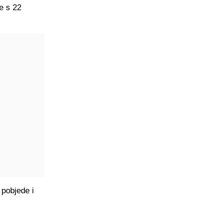
e s 22
 pobjede i