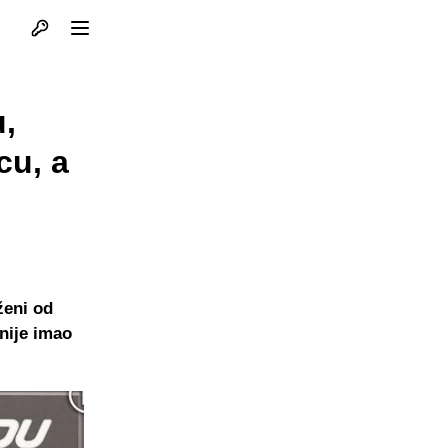
Otvori profil
Otvori meni
,
cu, a
ženi od
nije imao