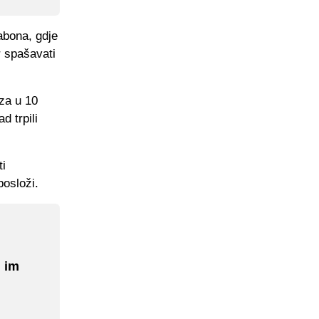
abona, gdje
r spašavati
aza u 10
 trpili
ti
posloži.
 im