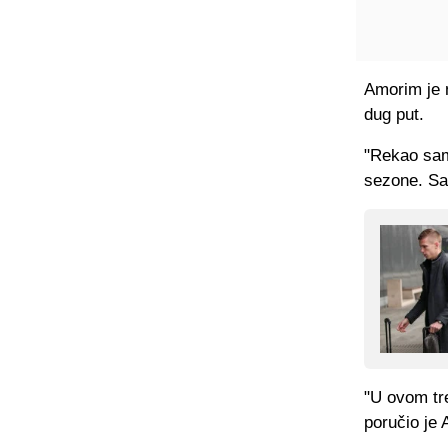
Amorim je 
dug put.
"Rekao sam 
sezone. Sa
"U ovom tr
poručio je