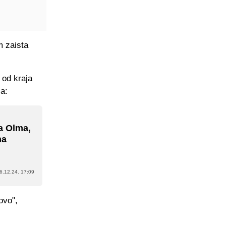
m zaista
 od kraja
a:
ja Olma,
na
6.12.24. 17:09
ovo",