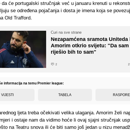
da će portugalski stručnjak već u januaru krenuti u rekonst
ljuju se određena pojačanja i dosta je imena koja se povezu
a Old Trafford.
Curi na sve strane
Nezapamćena sramota Uniteda k
Amorim otkrio svijetu: "Da sam
riješio bih to sam"
2
2
iše informacija na temu Premier league:
VIJESTI
TABELA
RASPOR
arednog ljeta treba očekivati velika ulaganja. Amorim želi nap
jeri i ostaje nam da vidimo hoće li ovaj sjajni stručnjak usp
ešto na Teatru snova ili će biti samo još jedan u nizu menadž