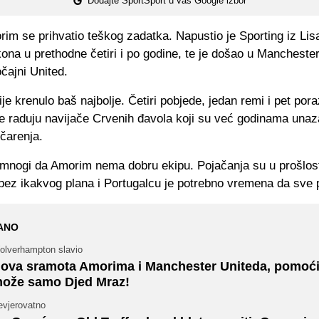
Dodajte SportSport u vaš Google izbor
im se prihvatio teškog zadatka. Napustio je Sporting iz Lis
kona u prethodne četiri i po godine, te je došao u Mancheste
čajni United.
je krenulo baš najbolje. Četiri pobjede, jedan remi i pet por
 raduju navijače Crvenih đavola koji su već godinama unazad
čarenja.
 mnogi da Amorim nema dobru ekipu. Pojačanja su u prošlos
bez ikakvog plana i Portugalcu je potrebno vremena da sve 
ANO
olverhampton slavio
ova sramota Amorima i Manchester Uniteda, pomoći
ože samo Djed Mraz!
evjerovatno