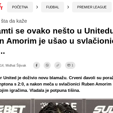
POČETNA
FUDBAL
PREMIER LEAGUE
 šta da kaže
mti se ovako nešto u Unitedu
 Amorim je ušao u svlačioni
..
:14,
Midhat Šljivak
1
 United je doživio novu blamažu. Crveni đavoli su pora
ptona s 2:0, a nakon meča u svlačionici Ruben Amorim 
vojim igračima. Vladala je potpuna tišina.