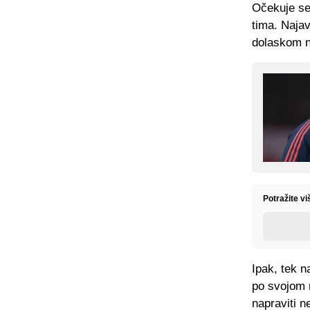
Očekuje se 
tima. Najav
dolaskom n
Potražite v
Ipak, tek n
po svojom m
napraviti n