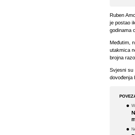
Ruben Amor
je postao i
godinama o
Međutim, ni
utakmica ne
brojna razo
Svjesni su
dovođenja 
POVEZ
W
N
m
N