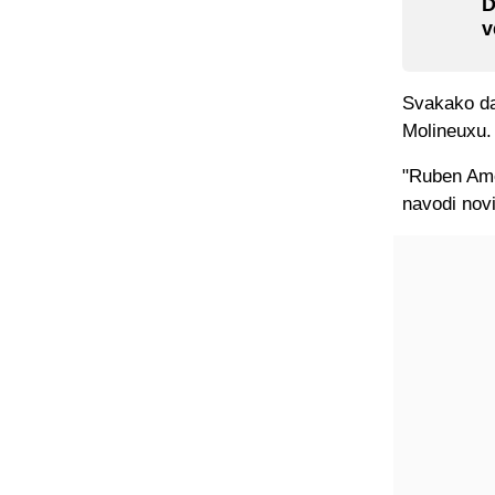
D
v
Svakako da
Molineuxu. 
"Ruben Amor
navodi nov