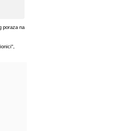
g poraza na
onici",