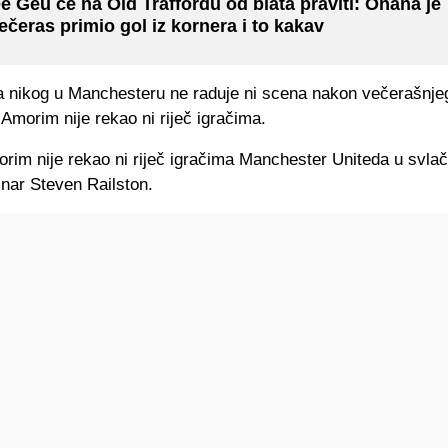
e Geu će na Old Traffordu od blata praviti: Onana je
ečeras primio gol iz kornera i to kakav
 nikog u Manchesteru ne raduje ni scena nakon večerašnje
Amorim nije rekao ni riječ igračima.
im nije rekao ni riječ igračima Manchester Uniteda u svlači
inar Steven Railston.