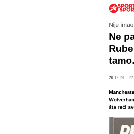
Nije imao
Ne pa
Ruben
tamo.
26.12.24. - 22
Manchester
Wolverham
šta reći s