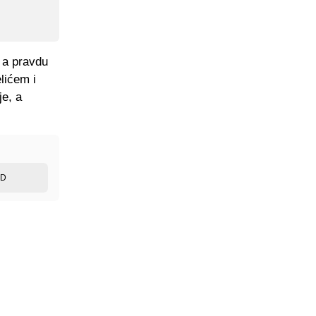
 a pravdu
lićem i
je, a
ED