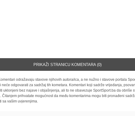
PRIKAŽI STRANICU KOMENTARA (0)
omentari odražavaju stavove njihovih autora/ica, a ne nužno i stavove portala Spor
i neće odgovarati za sadržaj tih kometara. Komentari koji sadrže vrijeđanja, psovan
iti uklonjeni bez najave i objašnjenja, ali to ne obavezuje SportSport.ba da obriše
la. Čitanjem prihvatate mogućnost da među komentarima mogu biti pronađeni sadrža
ti sa vašim uvjerenjima.