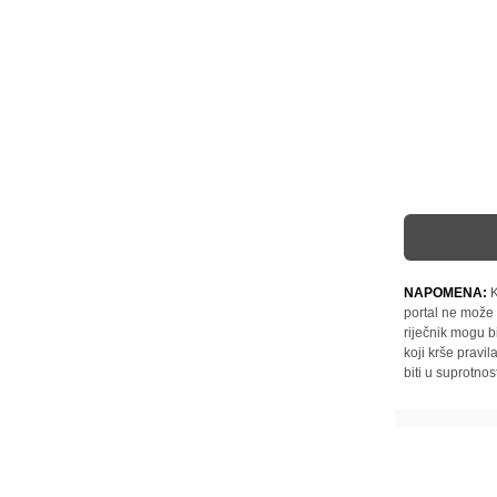
NAPOMENA:
K
portal ne može 
riječnik mogu b
koji krše pravi
biti u suprotnos