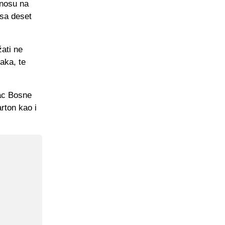
dnosu na
 sa deset
žati ne
daka, te
lac Bosne
arton kao i