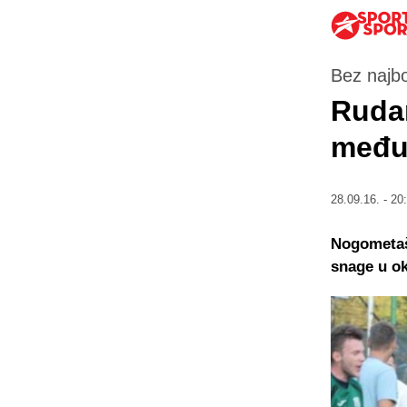
Bez najbo
Rudar
među
28.09.16. - 20
Nogometaši
snage u ok