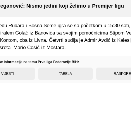
eganović: Nismo jedini koji želimo u Premijer ligu
eđu Rudara i Bosna Seme igra se sa početkom u 15:30 sati,
i Miralem Golać iz Banovića sa svojim pomoćnicima Stipom Ve
ontom, oba iz Livna. Četvrti sudija je Admir Avdić iz Kalesi
sreta Mario Čosić iz Mostara.
še informacija na temu Prva liga Federacije BiH:
VIJESTI
TABELA
RASPOR