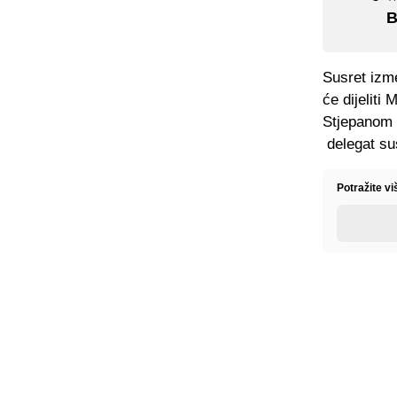
B
Susret izm
će dijelit
Stjepanom K
delegat su
Potražite vi