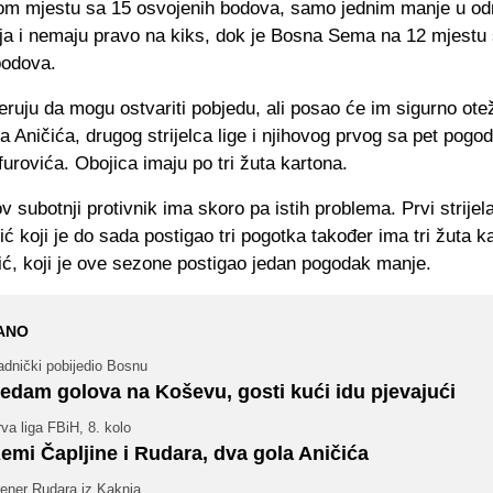
om mjestu sa 15 osvojenih bodova, samo jednim manje u o
šja i nemaju pravo na kiks, dok je Bosna Sema na 12 mjestu
bodova.
eruju da mogu ostvariti pobjedu, ali posao će im sigurno ote
ra Aničića, drugog strijelca lige i njihovog prvog sa pet pogo
urovića. Obojica imaju po tri žuta kartona.
hov subotnji protivnik ima skoro pa istih problema. Prvi strije
ć koji je do sada postigao tri pogotka također ima tri žuta k
ić, koji je ove sezone postigao jedan pogodak manje.
ANO
adnički pobijedio Bosnu
edam golova na Koševu, gosti kući idu pjevajući
va liga FBiH, 8. kolo
emi Čapljine i Rudara, dva gola Aničića
rener Rudara iz Kaknja