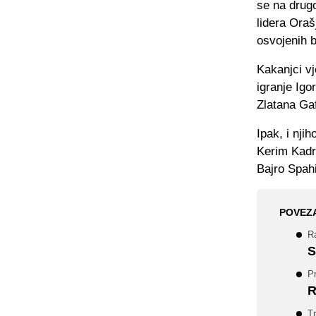
se na drug
lidera Ora
osvojenih 
Kakanjci vj
igranje Igo
Zlatana Gaf
Ipak, i nji
Kerim Kadri
Bajro Spah
POVEZ
R
S
Pr
R
T