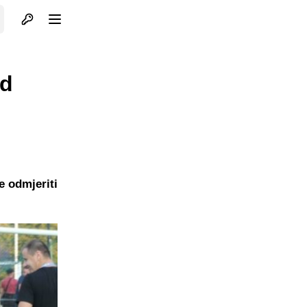
Otvori profil
Otvori meni
ed
e odmjeriti