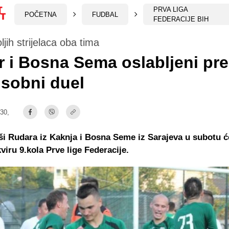
PRVA LIGA
POČETNA
FUDBAL
FEDERACIJE BIH
ljih strijelaca oba tima
 i Bosna Sema oslabljeni pr
sobni duel
:30,
 Rudara iz Kaknja i Bosna Seme iz Sarajeva u subotu ć
viru 9.kola Prve lige Federacije.