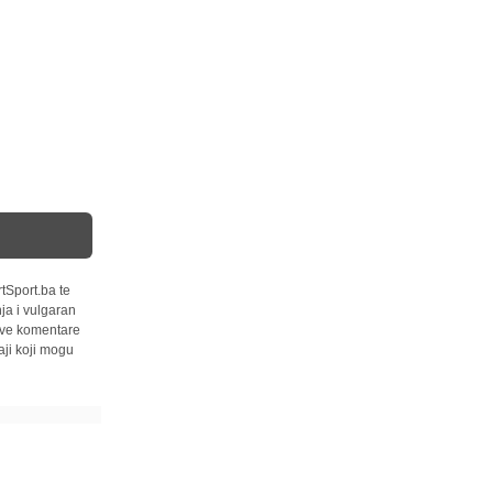
tSport.ba te
ja i vulgaran
 sve komentare
ji koji mogu