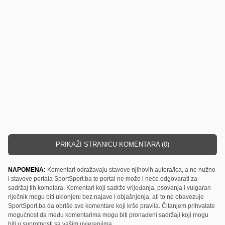
PRIKAŽI STRANICU KOMENTARA (0)
NAPOMENA:
Komentari odražavaju stavove njihovih autora/ica, a ne nužno
i stavove portala SportSport.ba te portal ne može i neće odgovarati za
sadržaj tih kometara. Komentari koji sadrže vrijeđanja, psovanja i vulgaran
riječnik mogu biti uklonjeni bez najave i objašnjenja, ali to ne obavezuje
SportSport.ba da obriše sve komentare koji krše pravila. Čitanjem prihvatate
mogućnost da među komentarima mogu biti pronađeni sadržaji koji mogu
biti u suprotnosti sa vašim uvjerenjima.