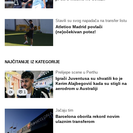
Stavili su svog napadača na transfer listu
Atletico Madrid povlači
(ne)očekivan potez!
NAJČITANIJE IZ KATEGORIJE
Prelijepe scene u Perthu
Igrači Juventusa su shvatili ko je
Kerim Alajbegović kada su stigli na
aerodrom u Australiji
1
Jačaju tim
Barcelona oborila rekord novim
ulaznim transferom