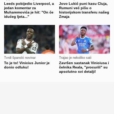
Leeds pobijedio Liverpool, a
Jovo Lukić puni kasu Cluja,
jedan komentar za
Rumuni već pišu o
Muharemovića je hit: "On će
historijskom transferu našeg
idućeg ljeta..."
Zmaja
Tvrdi španski novinar
Trajao je nekoliko sati
To je to! Vinicius Junior je
Završen sastanak Viniciusa i
donio odluku!
čelnika Reala, "procurili" su
apsolutno svi detalji!