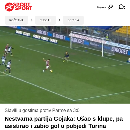
Prijava
Otvori profi
Ot
POČETNA
FUDBAL
SERIE A
Slavili u gostima protiv Parme sa 3:0
Nestvarna partija Gojaka: Ušao s klupe, pa
asistirao i zabio gol u pobjedi Torina