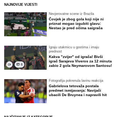
NAJNOVIJE VIJESTI
Nevjerovatne scene iz Brazila
Čovjek je zbog gola koji nije ni
priznat mogao izgubiti glavu:
Nestao je pred očima saigrača
Igraju utakmicu u gostima i imaju
prednost
Kakva "zvijer" od igrača! Bivši
igrač Sarajeva Viveros za 12 minuta
6
zabio 2 gola Neymarovom Santosu!
Fotografija pokrenula lavinu reakcija
Gabrielova tetovaža postala
predmet ismijavanja: Navijači
ubacili De Bruynea i napravili hit