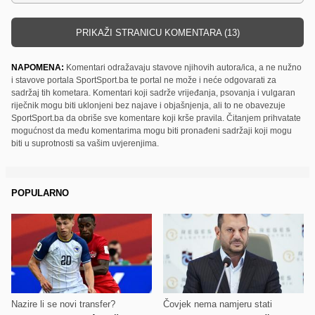
PRIKAŽI STRANICU KOMENTARA (13)
NAPOMENA:
Komentari odražavaju stavove njihovih autora/ica, a ne nužno
i stavove portala SportSport.ba te portal ne može i neće odgovarati za
sadržaj tih kometara. Komentari koji sadrže vrijeđanja, psovanja i vulgaran
riječnik mogu biti uklonjeni bez najave i objašnjenja, ali to ne obavezuje
SportSport.ba da obriše sve komentare koji krše pravila. Čitanjem prihvatate
mogućnost da među komentarima mogu biti pronađeni sadržaji koji mogu
biti u suprotnosti sa vašim uvjerenjima.
POPULARNO
Nazire li se novi transfer?
Čovjek nema namjeru stati