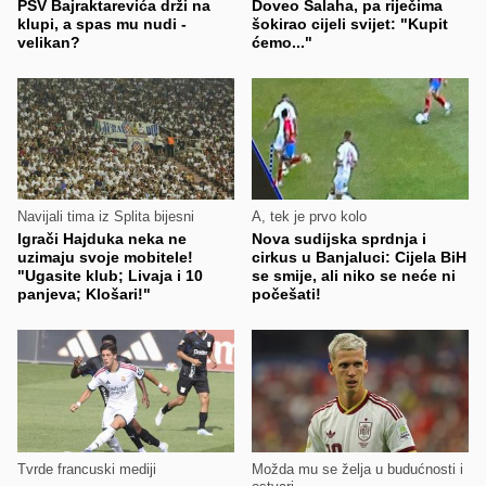
PSV Bajraktarevića drži na
Doveo Salaha, pa riječima
klupi, a spas mu nudi -
šokirao cijeli svijet: "Kupit
velikan?
ćemo..."
Navijali tima iz Splita bijesni
A, tek je prvo kolo
Igrači Hajduka neka ne
Nova sudijska sprdnja i
uzimaju svoje mobitele!
cirkus u Banjaluci: Cijela BiH
"Ugasite klub; Livaja i 10
se smije, ali niko se neće ni
panjeva; Klošari!"
počešati!
Tvrde francuski mediji
Možda mu se želja u budućnosti i