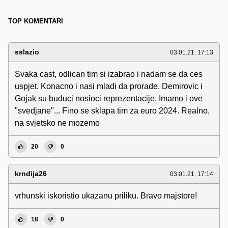
TOP KOMENTARI
sslazio
03.01.21. 17:13
Svaka cast, odlican tim si izabrao i nadam se da ces
uspjet. Konacno i nasi mladi da prorade. Demirovic i
Gojak su buduci nosioci reprezentacije. Imamo i ove
"svedjane"... Fino se sklapa tim za euro 2024. Realno,
na svjetsko ne mozemo
20
0
krndija26
03.01.21. 17:14
vrhunski iskoristio ukazanu priliku. Bravo majstore!
18
0