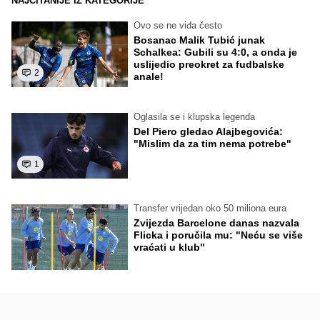
NAJČITANIJE IZ KATEGORIJE
Ovo se ne viđa često
Bosanac Malik Tubić junak
Schalkea: Gubili su 4:0, a onda je
uslijedio preokret za fudbalske
2
anale!
Oglasila se i klupska legenda
Del Piero gledao Alajbegovića:
"Mislim da za tim nema potrebe"
1
Transfer vrijedan oko 50 miliona eura
Zvijezda Barcelone danas nazvala
Flicka i poručila mu: "Neću se više
vraćati u klub"