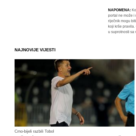
NAPOMENA:
Ko
portal ne može i
riječnik mogu bit
koji krše pravil
u suprotnosti sa
NAJNOVIJE VIJESTI
Crno-bijeli razbili Tobol