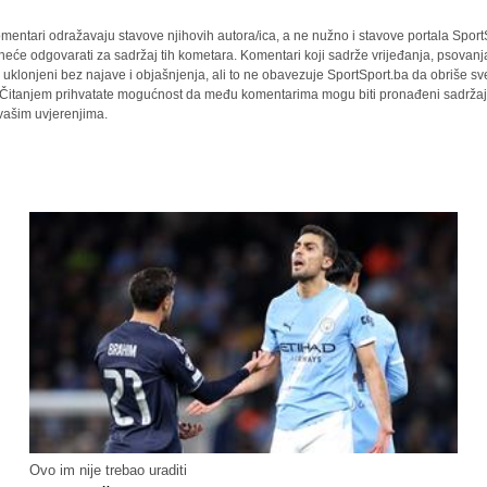
mentari odražavaju stavove njihovih autora/ica, a ne nužno i stavove portala Sport
 neće odgovarati za sadržaj tih kometara. Komentari koji sadrže vrijeđanja, psovanj
i uklonjeni bez najave i objašnjenja, ali to ne obavezuje SportSport.ba da obriše 
a. Čitanjem prihvatate mogućnost da među komentarima mogu biti pronađeni sadržaji
 vašim uvjerenjima.
Ovo im nije trebao uraditi