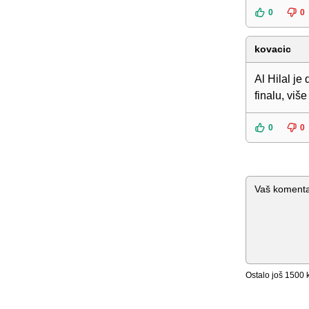
0
0
kovacic
Al Hilal je
finalu, viš
0
0
Komentar
Ostalo još
1500
k