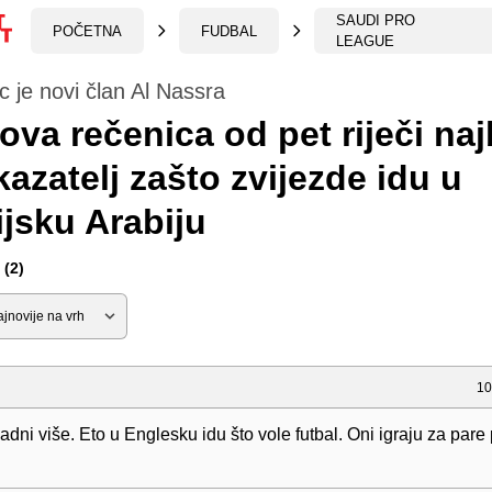
SAUDI PRO
POČETNA
FUDBAL
LEAGUE
 je novi član Al Nassra
va rečenica od pet riječi naj
kazatelj zašto zvijezde idu u
jsku Arabiju
(2)
10
adni više. Eto u Englesku idu što vole futbal. Oni igraju za pare