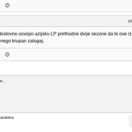
10
 doslovno osvojio azijsku LP prethodne dvije sezone da bi ove i
e nego krupan zalogaj.
araktera