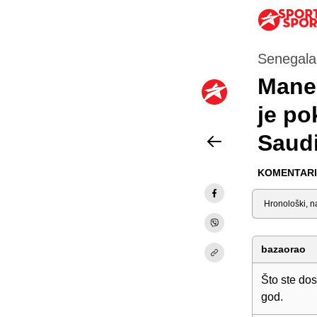
Senegalac
Maneo
je po
Saudi
KOMENTARI 
Sortiraj
bazaorao
Što ste dos
god.