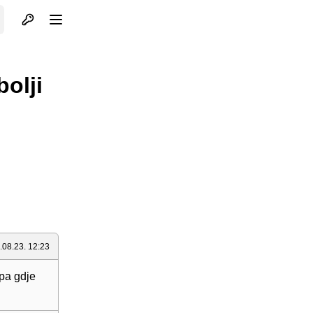
Otvori profil
Otvori meni
bolji
.08.23. 12:23
 pa gdje