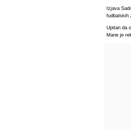
Izjava Sadi
fudbalskih 
Upitan da od
Mane je rek