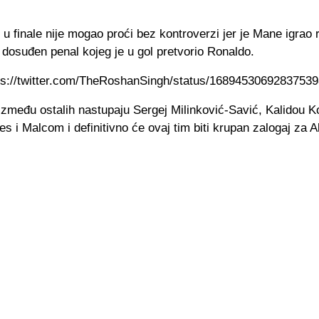
u finale nije mogao proći bez kontroverzi jer je Mane igrao 
 dosuđen penal kojeg je u gol pretvorio Ronaldo.
tps://twitter.com/TheRoshanSingh/status/168945306928375398
 između ostalih nastupaju Sergej Milinković-Savić, Kalidou Ko
 i Malcom i definitivno će ovaj tim biti krupan zalogaj za A