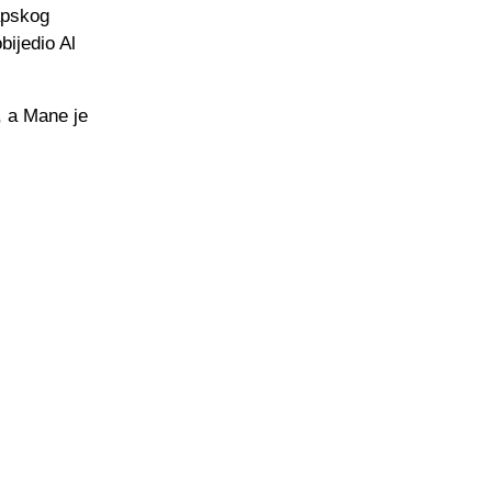
apskog
bijedio Al
, a Mane je