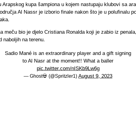
lu Arapskog kupa šampiona u kojem nastupaju klubovi sa ar
dručja Al Nassr je izborio finale nakon što je u polufinalu po
raka.
na meču bio je djelo Cristiana Ronalda koji je zabio iz penala
d naboljih na terenu.
Sadio Mané is an extraordinary player and a gift signing
to Al Nasr at the moment!! What a baller
pic.twitter.com/nISKb9Lw6g
August 9, 2023
— Ghost💀 (@Spritzler1)