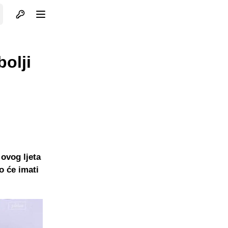
Otvori profil
Otvori meni
bolji
 ovog ljeta
o će imati