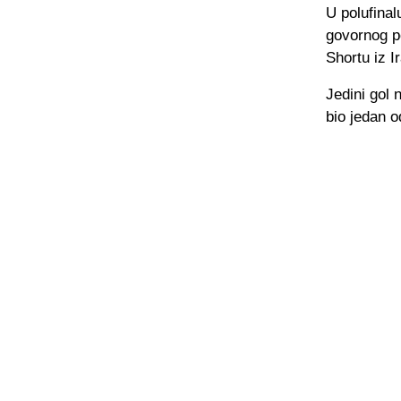
U polufina
govornog po
Shortu iz I
Jedini gol 
bio jedan o