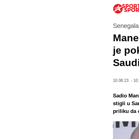
Senegalac
Maneo
je po
Saudi
10.08.23. - 10
Sadio Mane
stigli u S
priliku da