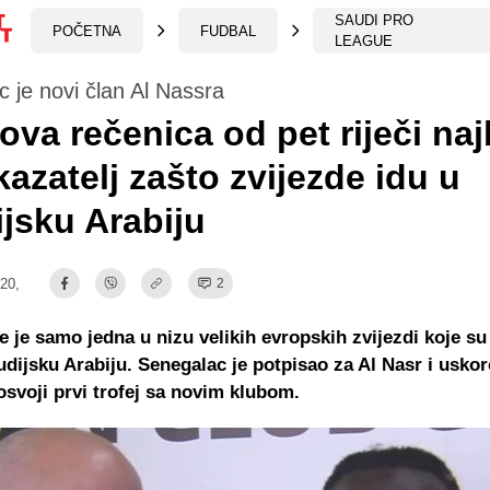
SAUDI PRO
POČETNA
FUDBAL
LEAGUE
 je novi član Al Nassra
va rečenica od pet riječi naj
kazatelj zašto zvijezde idu u
jsku Arabiju
:20,
2
 je samo jedna u nizu velikih evropskih zvijezdi koje su
audijsku Arabiju. Senegalac je potpisao za Al Nasr i uskor
 osvoji prvi trofej sa novim klubom.