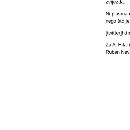
zvijezda.
Ni plasman 
nego što je
[twitter]ht
Za Al Hilal
Ruben Neves