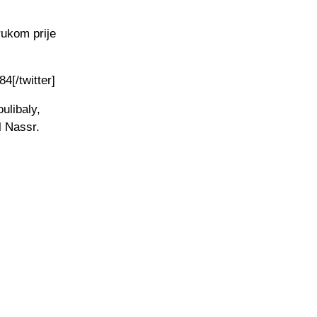
rukom prije
4[/twitter]
ulibaly,
l Nassr.