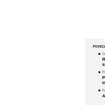
POVEZ
Od
R
s
Pr
P
m
P
A