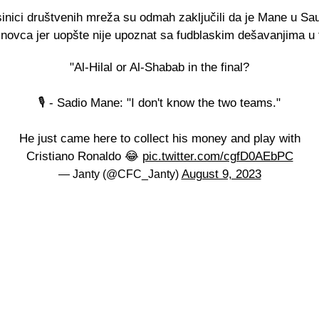
inici društvenih mreža su odmah zaključili da je Mane u Sau
i novca jer uopšte nije upoznat sa fudblaskim dešavanjima u t
"Al-Hilal or Al-Shabab in the final?
🎙️ - Sadio Mane: "I don't know the two teams."
He just came here to collect his money and play with
Cristiano Ronaldo 😂
pic.twitter.com/cgfD0AEbPC
August 9, 2023
— Janty (@CFC_Janty)