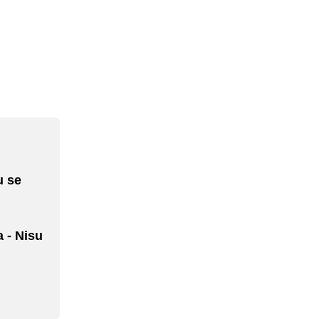
u se
 - Nisu