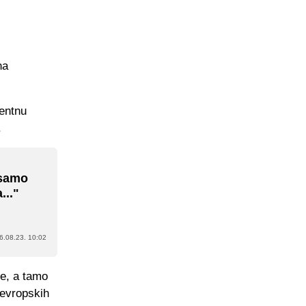
na
lentnu
.
 samo
..."
6.08.23. 10:02
je, a tamo
 evropskih