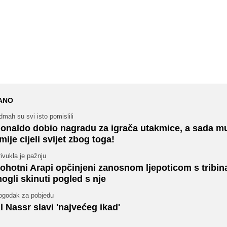
ANO
mah su svi isto pomislili
onaldo dobio nagradu za igrača utakmice, a sada m
mije cijeli svijet zbog toga!
ivukla je pažnju
ohotni Arapi opčinjeni zanosnom ljepoticom s tribina
ogli skinuti pogled s nje
ogodak za pobjedu
l Nassr slavi 'najvećeg ikad'