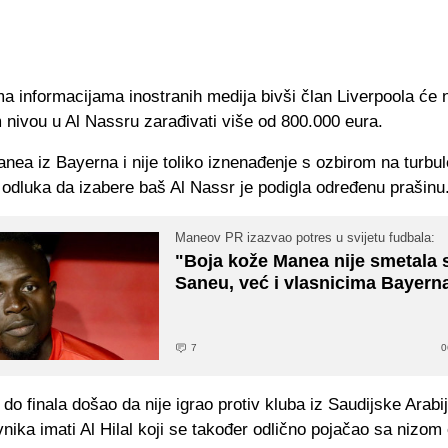
a informacijama inostranih medija bivši član Liverpoola će 
nivou u Al Nassru zarađivati više od 800.000 eura.
ea iz Bayerna i nije toliko iznenađenje s ozbirom na turbu
 odluka da izabere baš Al Nassr je podigla određenu prašinu
Maneov PR izazvao potres u svijetu fudbala:
"Boja kože Manea nije smetala
Saneu, već i vlasnicima Bayerna
7
0
 do finala došao da nije igrao protiv kluba iz Saudijske Arabi
vnika imati Al Hilal koji se također odlično pojačao sa nizom