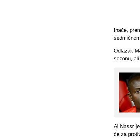
Inače, prem
sedmičnom 
Odlazak Man
sezonu, ali
Al Nassr je
će za proti