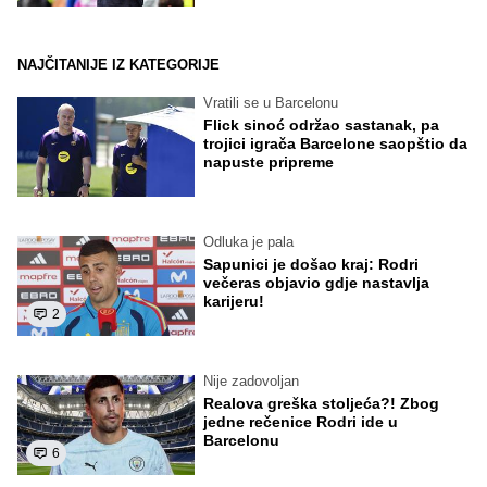
NAJČITANIJE IZ KATEGORIJE
Vratili se u Barcelonu
Flick sinoć održao sastanak, pa
trojici igrača Barcelone saopštio da
napuste pripreme
Odluka je pala
Sapunici je došao kraj: Rodri
večeras objavio gdje nastavlja
karijeru!
2
Nije zadovoljan
Realova greška stoljeća?! Zbog
jedne rečenice Rodri ide u
Barcelonu
6