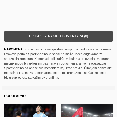
PRIKAŽI STRANICU KOMENTARA (0)
NAPOMENA:
Komentari odražavaju stavove njihovih autora/ica, a ne nužno
i stavove portala SportSport.ba te portal ne može i neće odgovarati za
sadržaj tih kometara. Komentari koji sadrže vrijeđanja, psovanja i vulgaran
riječnik mogu biti uklonjeni bez najave i objašnjenja, ali to ne obavezuje
SportSport.ba da obriše sve komentare koji krše pravila. Čitanjem prihvatate
mogućnost da među komentarima mogu biti pronađeni sadržaji koji mogu
biti u suprotnosti sa vašim uvjerenjima.
POPULARNO