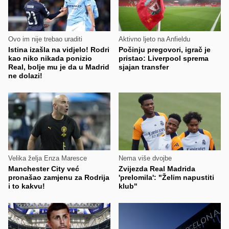
Ovo im nije trebao uraditi
Aktivno ljeto na Anfieldu
Istina izašla na vidjelo! Rodri
Počinju pregovori, igrač je
kao niko nikada ponizio
pristao: Liverpool sprema
Real, bolje mu je da u Madrid
sjajan transfer
ne dolazi!
Velika želja Enza Maresce
Nema više dvojbe
Manchester City već
Zvijezda Real Madrida
pronašao zamjenu za Rodrija
'prelomila': "Želim napustiti
i to kakvu!
klub"