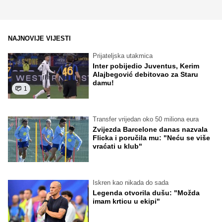
NAJNOVIJE VIJESTI
Prijateljska utakmica
Inter pobijedio Juventus, Kerim
Alajbegović debitovao za Staru
damu!
1
Transfer vrijedan oko 50 miliona eura
Zvijezda Barcelone danas nazvala
Flicka i poručila mu: "Neću se više
vraćati u klub"
Iskren kao nikada do sada
Legenda otvorila dušu: "Možda
imam krticu u ekipi"