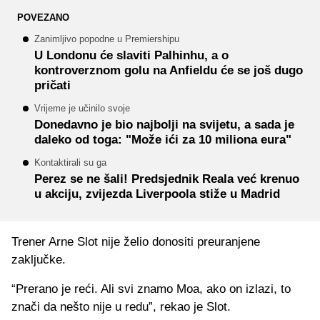
POVEZANO
Zanimljivo popodne u Premiershipu
U Londonu će slaviti Palhinhu, a o
kontroverznom golu na Anfieldu će se još dugo
pričati
Vrijeme je učinilo svoje
Donedavno je bio najbolji na svijetu, a sada je
daleko od toga: "Može ići za 10 miliona eura"
Kontaktirali su ga
Perez se ne šali! Predsjednik Reala već krenuo
u akciju, zvijezda Liverpoola stiže u Madrid
Trener Arne Slot nije želio donositi preuranjene
zaključke.
“Prerano je reći. Ali svi znamo Moa, ako on izlazi, to
znači da nešto nije u redu”, rekao je Slot.