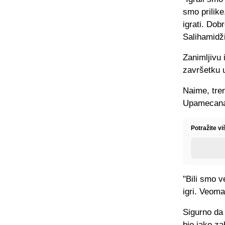
smo prilike
igrati. Dob
Salihamidž
Zanimljivu 
završetku 
Naime, tren
Upamecan
Potražite v
"Bili smo v
igri. Veoma
Sigurno da 
bio jako z