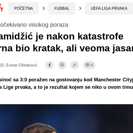
POČETNA
FUDBAL
UEFA LIGA PRVAKA
očekivano visokog poraza
amidžić je nakon katastrofe
na bio kratak, ali veoma jasa
:02,
Esmer Oštraković
4
sinoć sa 3:0 poražen na gostovanju kod Manchester Cityj
la Lige prvaka, a to je rezultat kojem se niko u ovom timu