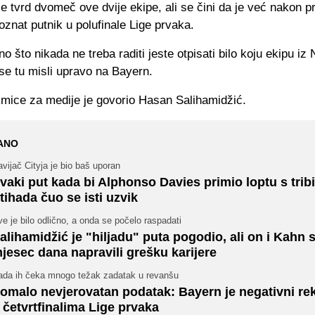
 tvrd dvomeč ove dvije ekipe, ali se čini da je već nakon p
znat putnik u polufinale Lige prvaka.
o što nikada ne treba raditi jeste otpisati bilo koju ekipu i
se tu misli upravo na Bayern.
mice za medije je govorio Hasan Salihamidžić.
ANO
vijač Cityja je bio baš uporan
vaki put kada bi Alphonso Davies primio loptu s trib
tihada čuo se isti uzvik
e je bilo odlično, a onda se počelo raspadati
alihamidžić je "hiljadu" puta pogodio, ali on i Kahn s
jesec dana napravili grešku karijere
ada ih čeka mnogo težak zadatak u revanšu
omalo nevjerovatan podatak: Bayern je negativni re
 četvrtfinalima Lige prvaka