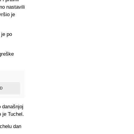
mo nastavili
ršio je
 je po
 greške
ED
o današnjoj
 je Tuchel.
uchelu dan