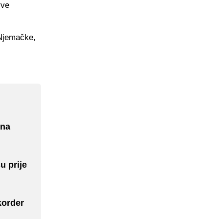
rve
z Njemačke,
ina
u prije
korder