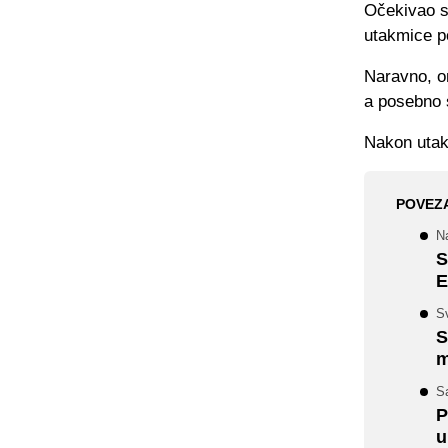
Očekivao se
utakmice po
Naravno, on
a posebno 
Nakon utak
POVEZ
Na
S
E
Sv
S
m
S
P
u