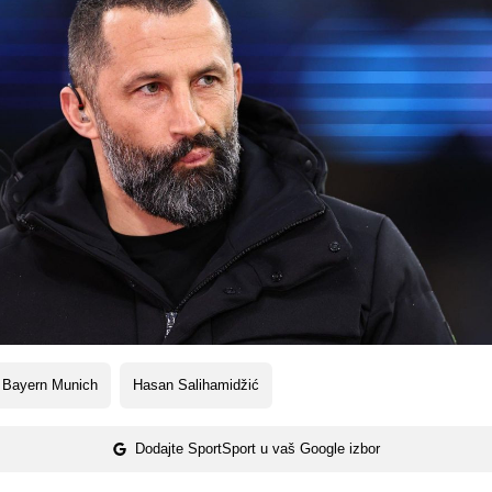
 Bayern Munich
Hasan Salihamidžić
Dodajte SportSport u vaš Google izbor