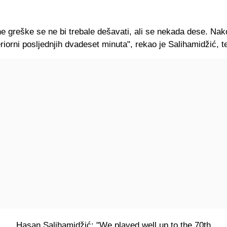
ne greške se ne bi trebale dešavati, ali se nekada dese. Nak
eriorni posljednjih dvadeset minuta", rekao je Salihamidžić, t
Hasan Salihamidžić: "We played well up to the 70th