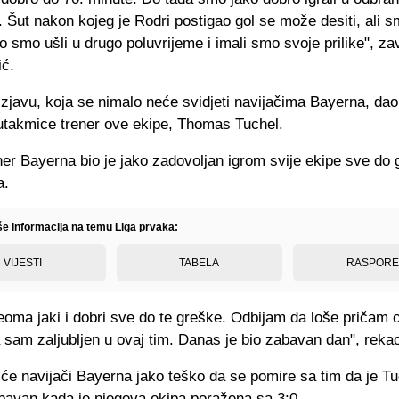
. Šut nakon kojeg je Rodri postigao gol se može desiti, ali s
ro smo ušli u drugo poluvrijeme i imali smo svoje prilike", zav
ić.
izjavu, koja se nimalo neće svidjeti navijačima Bayerna, dao
utakmice trener ove ekipe, Thomas Tuchel.
er Bayerna bio je jako zadovoljan igrom svije ekipe sve do
a.
iše informacija na temu Liga prvaka:
VIJESTI
TABELA
RASPOR
eoma jaki i dobri sve do te greške. Odbijam da loše pričam 
 sam zaljubljen u ovaj tim. Danas je bio zabavan dan", rekao
će navijači Bayerna jako teško da se pomire sa tim da je T
abavan kada je njegova ekipa poražena sa 3:0.