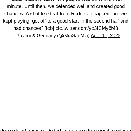
minute. Until then, we defended well and created good
chances. A shot like that from Rodri can happen, but we
kept playing, got off to a good start in the second half and
had chances" [fcb]
pic.twitter.com/yc3ICMy6M3
April 11, 2023
— Bayern & Germany (@iMiaSanMia)
 dobro do 70. minute. Do tada smo jako dobro igrali u odbrani 