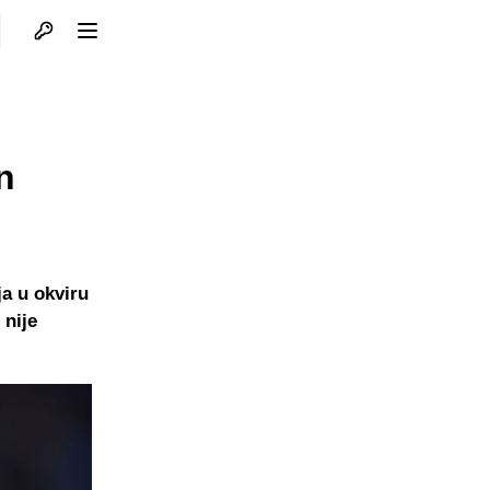
Otvori profil
Otvori meni
n
a u okviru
 nije