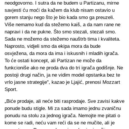
neodgovorno. I sutra da ne budem u Partizanu, mirne
savjesti ću moći da kažem da klub nisam ostavio u
gorem stanju nego što je bio kada smo ga preuzeli.
Više nemamo kud da stežemo kaiš, a da nam rane ne
napravi i da ne pukne. Što smo stezali, stezali smo.
Sada ne možemo da stežemo nauštrb tima i kvaliteta.
Naprosto, vidjeli smo da ekipa mora da bude
osvježena, da mora da ima i iskusnih i mladih igrača.
To će ostati koncept, ali Partizan ne može da
funkcioniše ako ne proda dva do tri igrača godišnje. Ne
postoji drugi način, ja ne vidim model opstanka bez te
vrlo jasne strategije", kazao je Ljajić, prenosi Mozzart
Sport.
„Biće prodaje, ali neće biti rasprodaje. Sve zavisi kakve
ponude budu stigle. Mi za sada imamo jednu zvaničnu
ponudu na stolu za jednog igrača. Nemojte me pitati o
kome se radi, neću vam reći da se ne mučite, ali je