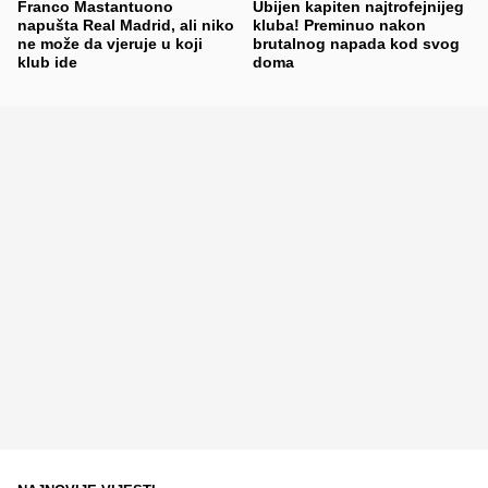
Franco Mastantuono
Ubijen kapiten najtrofejnijeg
napušta Real Madrid, ali niko
kluba! Preminuo nakon
ne može da vjeruje u koji
brutalnog napada kod svog
klub ide
doma