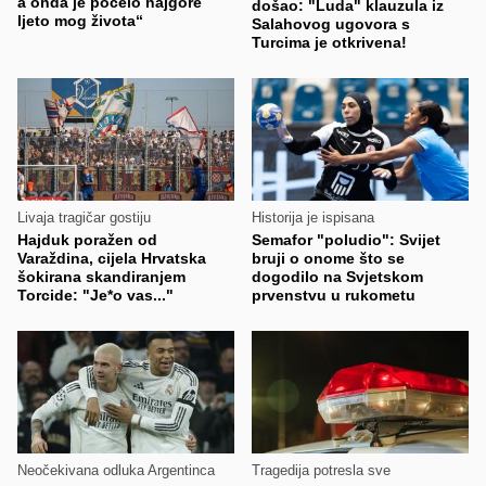
a onda je počelo najgore
došao: "Luda" klauzula iz
ljeto mog života“
Salahovog ugovora s
Turcima je otkrivena!
Livaja tragičar gostiju
Historija je ispisana
Hajduk poražen od
Semafor "poludio": Svijet
Varaždina, cijela Hrvatska
bruji o onome što se
šokirana skandiranjem
dogodilo na Svjetskom
Torcide: "Je*o vas..."
prvenstvu u rukometu
Neočekivana odluka Argentinca
Tragedija potresla sve