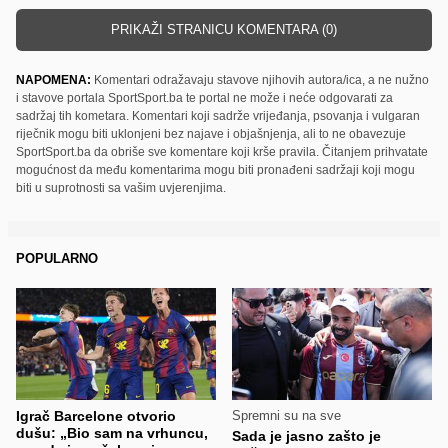
PRIKAŽI STRANICU KOMENTARA (0)
NAPOMENA:
Komentari odražavaju stavove njihovih autora/ica, a ne nužno
i stavove portala SportSport.ba te portal ne može i neće odgovarati za
sadržaj tih kometara. Komentari koji sadrže vrijeđanja, psovanja i vulgaran
riječnik mogu biti uklonjeni bez najave i objašnjenja, ali to ne obavezuje
SportSport.ba da obriše sve komentare koji krše pravila. Čitanjem prihvatate
mogućnost da među komentarima mogu biti pronađeni sadržaji koji mogu
biti u suprotnosti sa vašim uvjerenjima.
POPULARNO
Igrač Barcelone otvorio
Spremni su na sve
dušu: „Bio sam na vrhuncu,
Sada je jasno zašto je