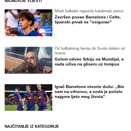
NAJNOVIJE VIJESTI
Mladi fudbaler napustio katalonski ponos
Završen posao Barcelone i Celte,
španski prvak se "osigurao"
Od fudbalskog heroja do života daleko od
terena
Golom odveo Srbiju na Mundijal, a
sada uživa na gliseru uz tompus
Igrač Barcelone otvorio dušu: „Bio
sam na vrhuncu, a onda je počelo
najgore ljeto mog života“
NAJČITANIJE IZ KATEGORIJE