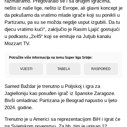
razmatramo. Pregovaralo se i sa drugim igračima,
nešto iz naše lige, nešto iz Evrope, ali glavni koncept je
da pokušamo da vratimo mlade igrače koji su ponikli u
Partizanu, pa su se možda negdje usput izgubili. Da tu
djecu vratimo kući“, zaključio je Rasim Ljajić gostujući
u podkastu „2x45“ koji se emituje na Jutjub kanalu
Mozzart TV.
Potražite više informacija na temu Super liga Srbije:
VIJESTI
TABELA
RASPORED
Samed Baždar je trenutno u Poljskoj i igra za
Jagielloniju kao posuđen igrač iz španske Zaragoze.
Bivši omladinac Partizana je Beograd napustio u ljeto
2024. godine.
Trenutno je u Americi sa reprezentacijom BiH i igrat će
na Svjetskom prvenstvu. Za bh. tim je upisao 12