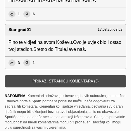
HHAAAHAHHHAAHAHAHAHHAHAAHA
1
6
Starigrad01
17.08.25. 03:52
Fino te vidjeti na svom Koševu.Ovo je uvjek bio i ostao
tvoj stadion.Sretno do Titule,lave naš.
3
1
PRIKAŽI STRANICU KOMENTARA (3)
NAPOMENA:
Komentari odražavaju stavove njihovih autora/ica, a ne nužno
i stavove portala SportSport.ba te portal ne može i neće odgovarati za
sadržaj tih kometara. Komentari koji sadrže vrijeđanja, psovanja i vulgaran
riječnik mogu biti uklonjeni bez najave i objašnjenja, ali to ne obavezuje
SportSport.ba da obriše sve komentare koji krše pravila. Čitanjem prihvatate
mogućnost da među komentarima mogu biti pronađeni sadržaji koji mogu
biti u suprotnosti sa vašim uvjerenjima.