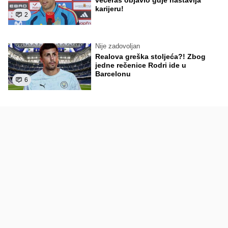
večeras objavio gdje nastavlja
karijeru!
2
Nije zadovoljan
Realova greška stoljeća?! Zbog
jedne rečenice Rodri ide u
Barcelonu
6