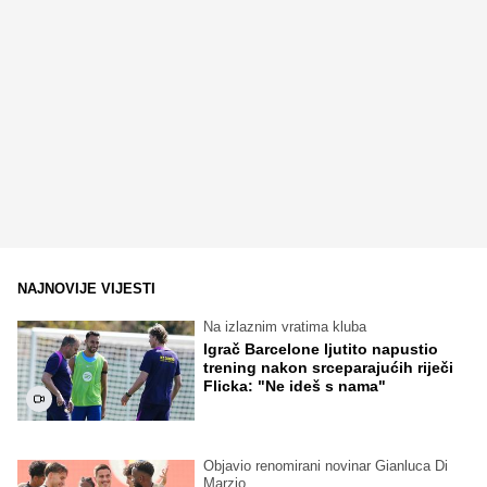
NAJNOVIJE VIJESTI
Na izlaznim vratima kluba
Igrač Barcelone ljutito napustio
trening nakon srceparajućih riječi
Flicka: "Ne ideš s nama"
Objavio renomirani novinar Gianluca Di
Marzio