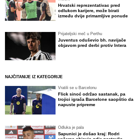
Hrvatski reprezentativac pred
odlukom karijere, može birati
između dvije primamljive ponude
Prijateljski meč u Perthu
Juventus oduševio bh. navijače
objavom pred derbi protiv Intera
NAJČITANIJE IZ KATEGORIJE
Vratili se u Barcelonu
Flick sinoć održao sastanak, pa
trojici igrača Barcelone saopštio da
napuste pripreme
Odluka je pala
Sapunici je došao kraj: Rodri