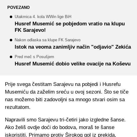
POVEZANO
Utakmica 4. kola WWin lige BiH
Husref Musemić se pobjedom vratio na klupu
FK Sarajevo!
Nakon odlaska sa klupe FK Sarajevo
Istok na veoma zanimljiv način "odjavio" Zekića
Pred meč s Posušjem
Husref Musemić dobio velike ovacije na Koševu
Prije svega čestitam Sarajevu na pobjedi i Husrefu
Musemiću da zaželim sreću u ovoj sezoni. Što se tiče
nas možemo biti zadovoljni sa mnogo stvari osim sa
rezultatom.
Napravili smo Sarajevu tri-četiri jako izgledne šanse.
Ako želiš ovdje doći do bodova, moraš te šanse
iskoristiti. Primamo protiv Širokog gol iz prekida,