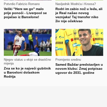
Potvrdio Fabrizio Romano
Nasljednik Modrića i Kroosa?
Veliki "Here we go" malo
Rodri im zabio nož u leđa, ali
prije ponoći - Liverpool se
je Real našao novog
pojačao iz Barcelone!
veznjaka! Taj transfer niko
živ nije očekivao
Njegov status u ekipi se drastično
Promijenio sredinu
mijenja
Samed Baždar predstavljen u
Zna se ko je najveći gubitnik
novom klubu: Zmaj potpisao
u Barceloni dolaskom
ugovor do 2031. godine
Rodrija