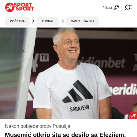
Prijava
Otvori profi
Ot
POČETNA
FUDBAL
WWIN LIGA BIH
Nakon pobjede protiv Posušja
Musemić otkrio šta se desilo sa Elezijem,