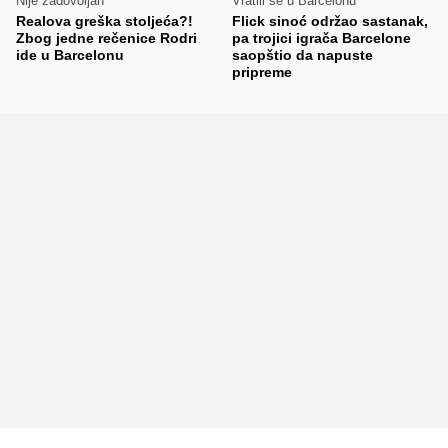
Nije zadovoljan
Vratili se u Barcelonu
Realova greška stoljeća?!
Flick sinoć održao sastanak,
Zbog jedne rečenice Rodri
pa trojici igrača Barcelone
ide u Barcelonu
saopštio da napuste
pripreme