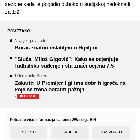
sezone kada je pogodio duboko u sudijskoj nadoknadi
za 1:2.
POVEZANO
Vranješ povrijeđen
Borac znatno oslabljen u Bijeljini
"Slučaj Miloš Gigović": Kako se ocjenjuje
fudbalsko suđenje i šta znači ocjena 7.5
Udarna igla Borca
Zakarić: U Premijer ligi ima dobrih igrača na
koje se treba obratiti pažnja
·
INTERVJU
Potražite više informacija na temu WWin liga BiH:
VIJESTI
TABELA
RASPORED