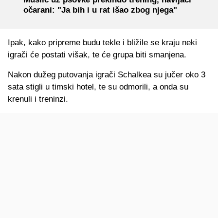
očarani: "Ja bih i u rat išao zbog njega"
Ipak, kako pripreme budu tekle i bližile se kraju neki
igrači će postati višak, te će grupa biti smanjena.
Nakon dužeg putovanja igrači Schalkea su jučer oko 3
sata stigli u timski hotel, te su odmorili, a onda su
krenuli i treninzi.