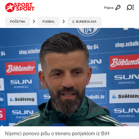
Prijava
Otvori profi
Ot
POČETNA
FUDBAL
2. BUNDESLIGA
Nijemci ponovo pišu o treneru porijeklom iz BiH