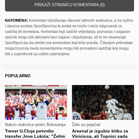
PRIKAŽI STRANICU KOMENTARA (0)
NAPOMENA:
Komentari odražavaju stavove njihovih autora/ica, a ne nužno
i stavove portala SportSport.ba te portal ne može i neće odgovarati za
sadržaj tih kometara. Komentari koji sadrže vrijeđanja, psovanja i vulgaran
riječnik mogu biti uklonjeni bez najave i objašnjenja, ali to ne obavezuje
SportSport.ba da obriše sve komentare koji krše pravila. Čitanjem prihvatate
mogućnost da među komentarima mogu biti pronađeni sadržaji koji mogu
biti u suprotnosti sa vašim uvjerenjima.
POPULARNO
Nakon utakmice protiv Botosanija
Žele se pojačati
Trener U.Cluja potvrdio
Arsenal je izgubio bitku za
transfer Jove Lukića: "Želim
Viniciusa, ali Topnici sada