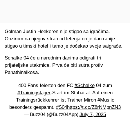
Golman Justin Heekeren nije stigao sa igračima.
Obzirom na njegov strah od letenja on je dan ranije
stigao u timski hotel i tamo je dočekao svoje saigrače.
Schalke 04 će u narednim danima odigrati tri
prijateljske utakmice. Prva će biti sutra protiv
Panathinaikosa.
400 Fans feierten den FC
#Schalke
04 zum
#Trainingslager
-Start im Stubaital. Auf einen
Trainingsrückkehrer ist Trainer Miron
#Muslic
besonders gespannt.
#S04
https://t.co/Z8rNMpnZN3
July 7, 2025
— Buzz04 (@Buzz04App)