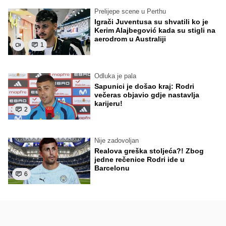
Prelijepe scene u Perthu
Igrači Juventusa su shvatili ko je
Kerim Alajbegović kada su stigli na
aerodrom u Australiji
1
Odluka je pala
Sapunici je došao kraj: Rodri
večeras objavio gdje nastavlja
karijeru!
2
Nije zadovoljan
Realova greška stoljeća?! Zbog
jedne rečenice Rodri ide u
Barcelonu
6