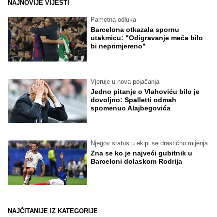
NAJNOVIJE VIJESTI
Pametna odluka
Barcelona otkazala spornu
utakmicu: "Odigravanje meča bilo
bi neprimjereno"
Vjeruje u nova pojačanja
Jedno pitanje o Vlahoviću bilo je
dovoljno: Spalletti odmah
spomenuo Alajbegovića
Njegov status u ekipi se drastično mijenja
Zna se ko je najveći gubitnik u
Barceloni dolaskom Rodrija
NAJČITANIJE IZ KATEGORIJE