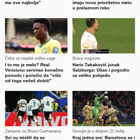
mu sve najbolje"
imaju novu prioritetnu metu
u prelaznom roku
Čeka se rasplet velike sage
Bravo majstore
I to mu je malo? Real
Haris Tabaković junak
Viniciusu servirao konačnu
Salzburga: Ušao i pogodio
ponudu i poručio da "više
za veliku pobjedu
od toga nećeš dobiti"
Zamjena za Brunu Guimaraesa
Osvojio je s ekipom 21 trofej
Svi su mislili da se
Kraj jedne ere: Barcelona se i