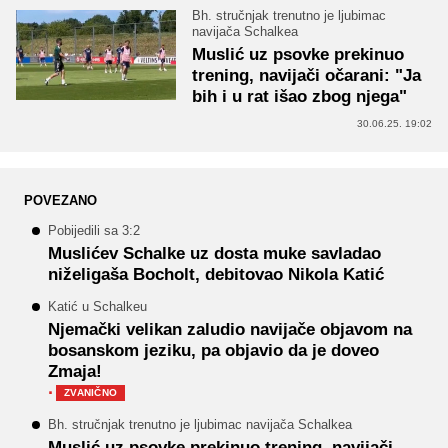
Bh. stručnjak trenutno je ljubimac
navijača Schalkea
Muslić uz psovke prekinuo
trening, navijači očarani: "Ja
bih i u rat išao zbog njega"
30.06.25. 19:02
POVEZANO
Pobijedili sa 3:2
Muslićev Schalke uz dosta muke savladao
niželigaša Bocholt, debitovao Nikola Katić
Katić u Schalkeu
Njemački velikan zaludio navijače objavom na
bosanskom jeziku, pa objavio da je doveo
Zmaja!
·
ZVANIČNO
Bh. stručnjak trenutno je ljubimac navijača Schalkea
Muslić uz psovke prekinuo trening, navijači