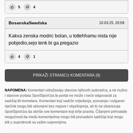
5
4
BosanskaSwedska
10.03.25. 20:09
Kakva zenska modric bolan, u tottehhamu nista nije
pobjedio,sejo tenk bi ga pregazio
4
1
PRIKAŽI STRANICU KOMENTARA (9)
NAPOMENA:
Komentari odražavaju stavove njihovih autora/ica, a ne nužno
i stavove portala SportSport.ba te portal ne može i neće odgovarati za
sadržaj tih kometara. Komentari koji sadrže vrijeđanja, psovanja i vulgaran
riječnik mogu biti uklonjeni bez najave i objašnjenja, ali to ne obavezuje
SportSport.ba da obriše sve komentare koji krše pravila. Čitanjem prihvatate
mogućnost da među komentarima mogu biti pronađeni sadržaji koji mogu
biti u suprotnosti sa vašim uvjerenjima.