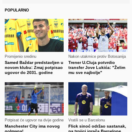
POPULARNO
Promijenio sredinu
Nakon utakmice protiv Botosanija
Samed Baždar predstavljen u
Trener U.Cluja potvrdio
novom klubu: Zmaj potpisao
transfer Jove Lukića: "Želim
ugovor do 2031. godine
mu sve najbolje"
Potpisat će ugovor na dvije godine
Vratili se u Barcelonu
Manchester City ima novog
Flick sinoć održao sastanak,
golmana!
pa trojici igrača Barcelone