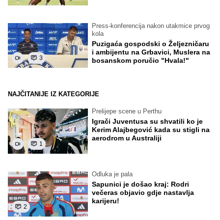
Press-konferencija nakon utakmice prvog
kola
Puzigaća gospodski o Željezničaru
i ambijentu na Grbavici, Muslera na
3
bosanskom poručio "Hvala!"
NAJČITANIJE IZ KATEGORIJE
Prelijepe scene u Perthu
Igrači Juventusa su shvatili ko je
Kerim Alajbegović kada su stigli na
aerodrom u Australiji
1
Odluka je pala
Sapunici je došao kraj: Rodri
večeras objavio gdje nastavlja
karijeru!
2