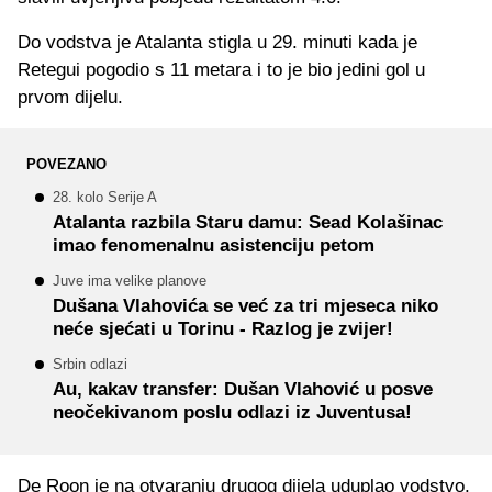
Do vodstva je Atalanta stigla u 29. minuti kada je
Retegui pogodio s 11 metara i to je bio jedini gol u
prvom dijelu.
POVEZANO
28. kolo Serije A
Atalanta razbila Staru damu: Sead Kolašinac
imao fenomenalnu asistenciju petom
Juve ima velike planove
Dušana Vlahovića se već za tri mjeseca niko
neće sjećati u Torinu - Razlog je zvijer!
Srbin odlazi
Au, kakav transfer: Dušan Vlahović u posve
neočekivanom poslu odlazi iz Juventusa!
De Roon je na otvaranju drugog djiela uduplao vodstvo,