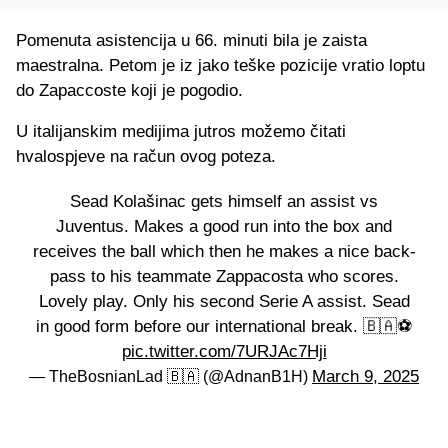
Pomenuta asistencija u 66. minuti bila je zaista
maestralna. Petom je iz jako teške pozicije vratio loptu
do Zapaccoste koji je pogodio.
U italijanskim medijima jutros možemo čitati
hvalospjeve na račun ovog poteza.
Sead Kolašinac gets himself an assist vs
Juventus. Makes a good run into the box and
receives the ball which then he makes a nice back-
pass to his teammate Zappacosta who scores.
Lovely play. Only his second Serie A assist. Sead
in good form before our international break. 🇧🇦⚽️
pic.twitter.com/7URJAc7Hji
March 9, 2025
— TheBosnianLad 🇧🇦 (@AdnanB1H)