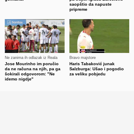
saopštio da napuste
pripreme
Ne zanima ih odlazak iz Reala
Bravo majstore
Jose Mourinho im poručio
Haris Tabaković junak
da ne računa na njih, pa ga
Salzburga: Ušao i pogodio
šokirali odgovorom: "Ne
za veliku pobjedu
idemo nigdje"