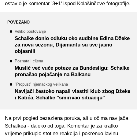
ostavio je komentar '3+1' ispod Kolašinčeve fotografije.
POVEZANO
Veliko poštovanje
Schalke donio odluku oko sudbine Edina Džeke
za novu sezonu, Dijamantu su sve jasno
objasnili
Poznata i cijena
Muslić već vuče poteze za Bundesligu: Schalke
pronašao pojačanje na Balkanu
"Propust" njemačkog velikana
Navijači žestoko napali vlastiti klub zbog Džeke
i Katića, Schalke "smirivao situaciju"
Na prvi pogled bezazlena poruka, ali u očima navijača
Schalkea - daleko od toga. Komentar je za kratko
vrijeme prikupio stotine reakcija i pokrenuo lavinu