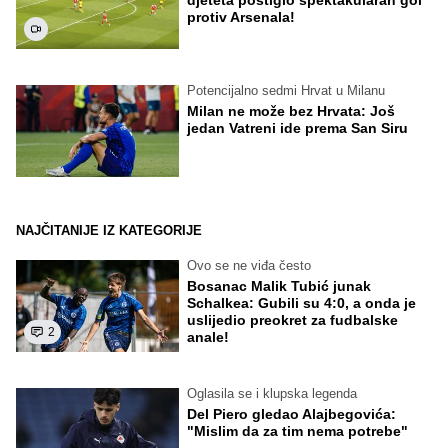
protiv Arsenala!
Potencijalno sedmi Hrvat u Milanu
Milan ne može bez Hrvata: Još
jedan Vatreni ide prema San Siru
NAJČITANIJE IZ KATEGORIJE
Ovo se ne viđa često
Bosanac Malik Tubić junak
Schalkea: Gubili su 4:0, a onda je
uslijedio preokret za fudbalske
2
anale!
Oglasila se i klupska legenda
Del Piero gledao Alajbegovića:
"Mislim da za tim nema potrebe"