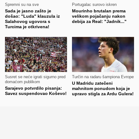
Spremni su na sve
Portugalac surovo iskren
Sada je jasno zašto je
Mourinho brutalan prema
došao: "Luda" klauzula iz
velikom pojačanju nakon
Salahovog ugovora s
debija za Real: "Jadnik..."
Turcima je otkrivena!
Susret se neće igrati sigurno pred
Turčin na radaru šampiona Evrope
domaćom publikom
U Madridu zatečeni
Sarajevo potvrdilo pisanja:
mahnitom ponudom koja je
Savez suspendovao Koševo!
upravo stigla za Ardu Gulera!