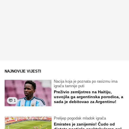
NAJNOVIJE VIJESTI
Nacija koja je poznata po rasizmu ima
igrača tamnije puti
Preživio zemljotres na Haitiju,
usvojila ga argentinska porodica, a
1
sada je debitovao za Argentinu!
Prelijep pogodak mladok igrača
Emirates je zanijemio! Čudo od
djeteta postiglo spektakularan gol