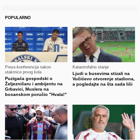
POPULARNO
Press-konferencija nakon
Katastrofalno stanje
utakmice prvog kola
Ljudi u busevima stizali na
Puzigaća gospodski o
Vučićevo otvorenje stadiona,
Željezničaru i ambijentu na
a pogledajte na šta sada liči
Grbavici, Muslera na
bosanskom poručio "Hvala!"