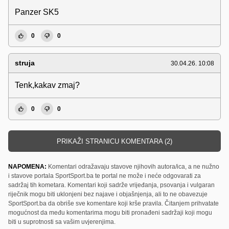
Panzer SK5
0
0
struja
30.04.26. 10:08
Tenk,kakav zmaj?
0
0
PRIKAŽI STRANICU KOMENTARA (2)
NAPOMENA:
Komentari odražavaju stavove njihovih autora/ica, a ne nužno
i stavove portala SportSport.ba te portal ne može i neće odgovarati za
sadržaj tih kometara. Komentari koji sadrže vrijeđanja, psovanja i vulgaran
riječnik mogu biti uklonjeni bez najave i objašnjenja, ali to ne obavezuje
SportSport.ba da obriše sve komentare koji krše pravila. Čitanjem prihvatate
mogućnost da među komentarima mogu biti pronađeni sadržaji koji mogu
biti u suprotnosti sa vašim uvjerenjima.