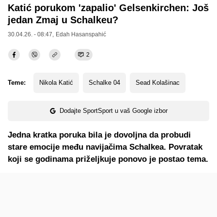
Katić porukom 'zapalio' Gelsenkirchen: Još
jedan Zmaj u Schalkeu?
30.04.26. - 08:47,
Edah Hasanspahić
2
Teme:
Nikola Katić
Schalke 04
Sead Kolašinac
Dodajte SportSport u vaš Google izbor
Jedna kratka poruka bila je dovoljna da probudi
stare emocije među navijačima Schalkea. Povratak
koji se godinama priželjkuje ponovo je postao tema.