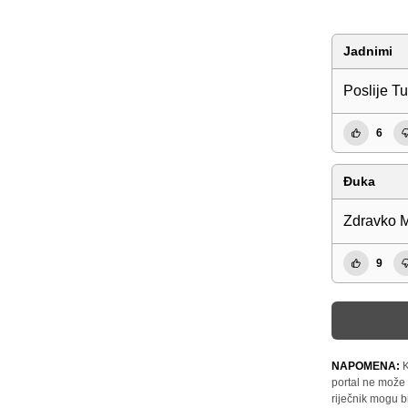
Jadnimi
Poslije Tu
6
Đuka
Zdravko 
9
NAPOMENA:
K
portal ne može 
riječnik mogu b