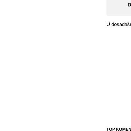
D
U dosadašnj
TOP KOMEN