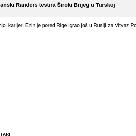
anski Randers testira Široki Brijeg u Turskoj
oj karijeri Enin je pored Rige igrao još u Rusiji za Vityaz P
TARI