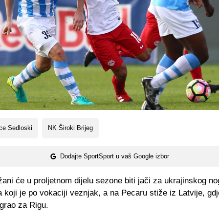
ce Sedloski
NK Široki Brijeg
Dodajte SportSport u vaš Google izbor
žani će u proljetnom dijelu sezone biti jači za ukrajinskog 
 koji je po vokaciji veznjak, a na Pecaru stiže iz Latvije, gdj
grao za Rigu.