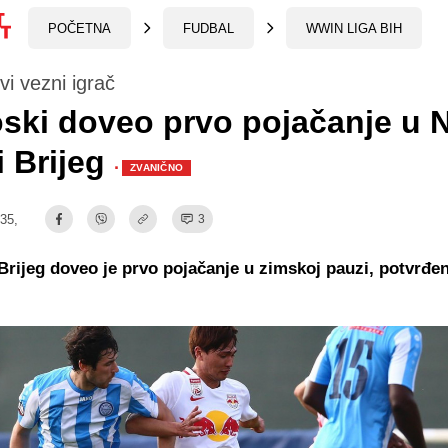
POČETNA
FUDBAL
WWIN LIGA BIH
vi vezni igrač
ski doveo prvo pojačanje u 
i Brijeg
·
ZVANIČNO
:35,
3
Brijeg doveo je prvo pojačanje u zimskoj pauzi, potvrđen