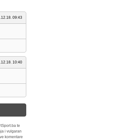
.12.18. 09:43
.12.18. 10:40
tSport.ba te
ja i vulgaran
 sve komentare