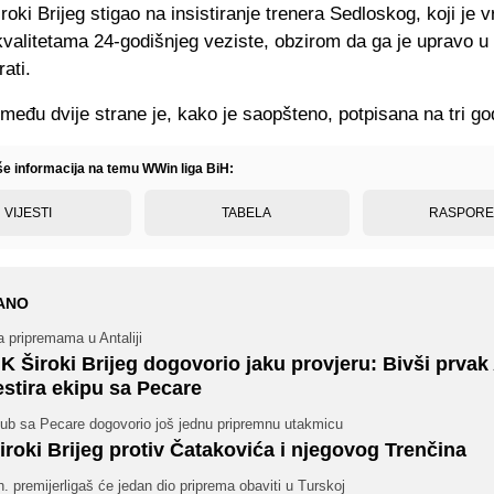
iroki Brijeg stigao na insistiranje trenera Sedloskog, koji je v
valitetama 24-godišnjeg veziste, obzirom da ga je upravo u
rati.
među dvije strane je, kako je saopšteno, potpisana na tri go
iše informacija na temu WWin liga BiH:
VIJESTI
TABELA
RASPOR
ANO
 pripremama u Antaliji
K Široki Brijeg dogovorio jaku provjeru: Bivši prvak 
estira ekipu sa Pecare
lub sa Pecare dogovorio još jednu pripremnu utakmicu
iroki Brijeg protiv Čatakovića i njegovog Trenčina
. premijerligaš će jedan dio priprema obaviti u Turskoj