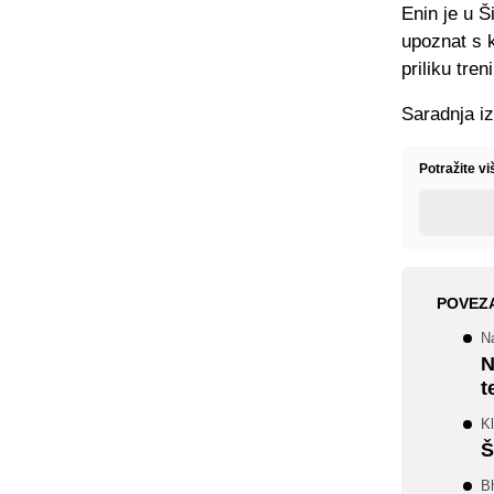
Enin je u Š
upoznat s k
priliku treni
Saradnja iz
Potražite v
POVEZ
Na
N
t
K
Š
Bh