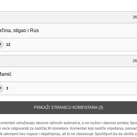
26
rčina, stigao i Rus
12
26
Mamić
3
PRIKAŽI STRANICU KOMENTARA (3)
omentari odražavaju stavove njihovih autora/ica, a ne nužno i stavove portala Spor
i neće odgovarati za sadržaj tih kometara. Komentari koji sadrže vrijeđanja, psovan
iti uklonjeni bez najave i objašnjenja, ali to ne obavezuje SportSport.ba da obriše