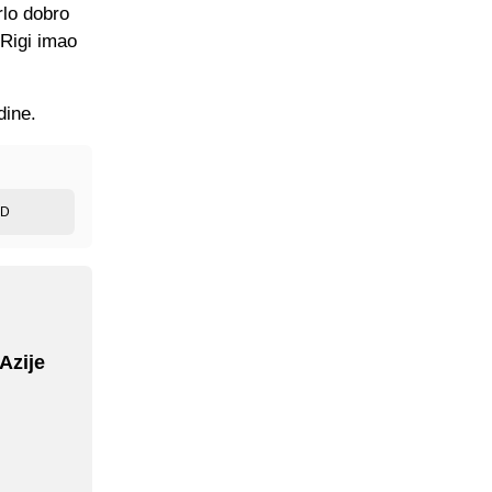
rlo dobro
 Rigi imao
dine.
ED
Azije