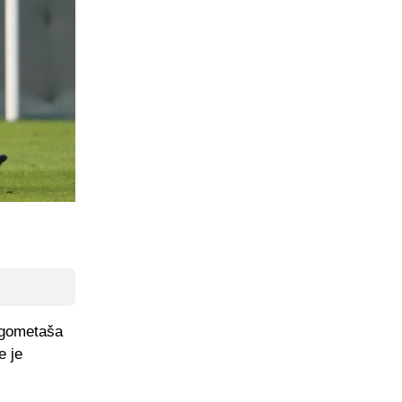
nogometaša
e je