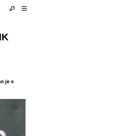
Otvori profil
Otvori meni
NK
o je s