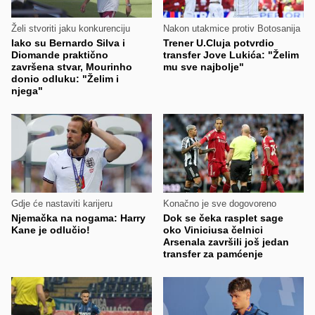
Želi stvoriti jaku konkurenciju
Nakon utakmice protiv Botosanija
Iako su Bernardo Silva i
Trener U.Cluja potvrdio
Diomande praktično
transfer Jove Lukića: "Želim
završena stvar, Mourinho
mu sve najbolje"
donio odluku: "Želim i
njega"
Gdje će nastaviti karijeru
Konačno je sve dogovoreno
Njemačka na nogama: Harry
Dok se čeka rasplet sage
Kane je odlučio!
oko Viniciusa čelnici
Arsenala završili još jedan
transfer za pamćenje