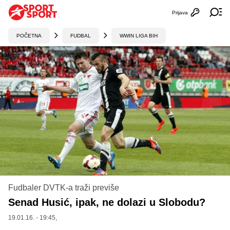
Prijava
Otvori profi
Ot
POČETNA
FUDBAL
WWIN LIGA BIH
Fudbaler DVTK-a traži previše
Senad Husić, ipak, ne dolazi u Slobodu?
19.01.16. - 19:45,