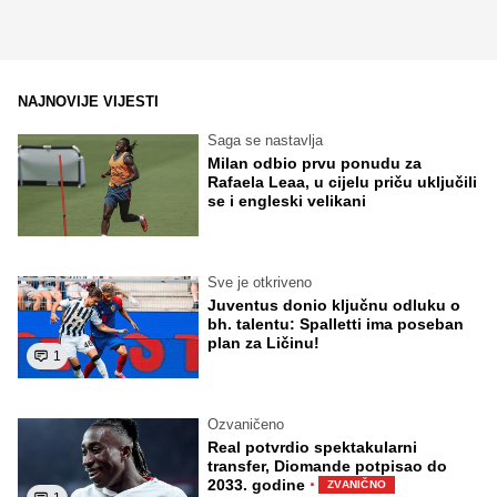
NAJNOVIJE VIJESTI
Saga se nastavlja
Milan odbio prvu ponudu za
Rafaela Leaa, u cijelu priču uključili
se i engleski velikani
Sve je otkriveno
Juventus donio ključnu odluku o
bh. talentu: Spalletti ima poseban
plan za Ličinu!
1
Ozvaničeno
Real potvrdio spektakularni
transfer, Diomande potpisao do
·
2033. godine
ZVANIČNO