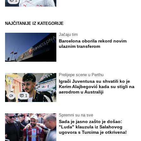
1
NAJČITANIJE IZ KATEGORIJE
Jačaju tim
Barcelona oborila rekord novim
ulaznim transferom
Prelijepe scene u Perthu
Igrači Juventusa su shvatili ko je
Kerim Alajbegović kada su stigli na
aerodrom u Australiji
1
Spremni su na sve
Sada je jasno zašto je došao:
"Luda" klauzula iz Salahovog
ugovora s Turcima je otkrivena!