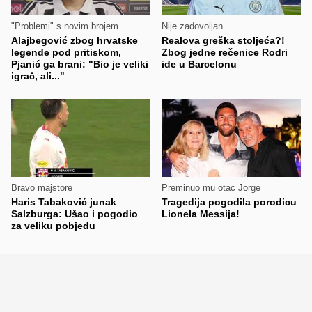
"Problemi" s novim brojem
Nije zadovoljan
Alajbegović zbog hrvatske
Realova greška stoljeća?!
legende pod pritiskom,
Zbog jedne rečenice Rodri
Pjanić ga brani: "Bio je veliki
ide u Barcelonu
igrač, ali..."
Bravo majstore
Preminuo mu otac Jorge
Haris Tabaković junak
Tragedija pogodila porodicu
Salzburga: Ušao i pogodio
Lionela Messija!
za veliku pobjedu