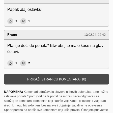
Papak ,daj ostavku!
3
1
Frane
13.02.24. 12:42
Plan je doći do penala* Btw obrij to malo kose na glavi
ćelavi.
1
2
PRIKAŽI STRANICU KOMENTARA (10)
NAPOMENA:
Komentari odražavaju stavove njihovih autora/ica, a ne nužno
i stavove portala SportSport.ba te portal ne može i neće odgovarati za
sadržaj tih kometara. Komentari koji sadrže vrijeđanja, psovanja i vulgaran
riječnik mogu biti uklonjeni bez najave i objašnjenja, ali to ne obavezuje
SportSport.ba da obriše sve komentare koji krše pravila. Čitanjem prihvatate