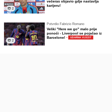
večeras objavio gdje nastavlja
karijeru!
2
Potvrdio Fabrizio Romano
Veliki "Here we go" malo prije
ponoći - Liverpool se pojačao iz
·
Barcelone!
UDARNA VIJEST
2