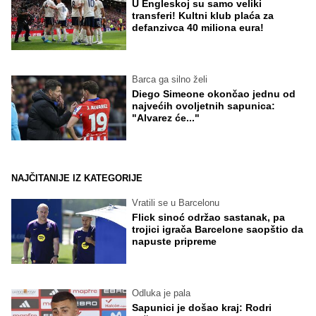
U Engleskoj su samo veliki
transferi! Kultni klub plaća za
defanzivca 40 miliona eura!
Barca ga silno želi
Diego Simeone okončao jednu od
najvećih ovoljetnih sapunica:
"Alvarez će..."
NAJČITANIJE IZ KATEGORIJE
Vratili se u Barcelonu
Flick sinoć održao sastanak, pa
trojici igrača Barcelone saopštio da
napuste pripreme
Odluka je pala
Sapunici je došao kraj: Rodri