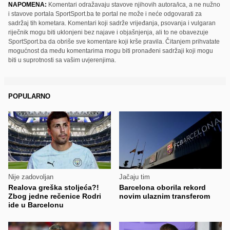
NAPOMENA:
Komentari odražavaju stavove njihovih autora/ica, a ne nužno
i stavove portala SportSport.ba te portal ne može i neće odgovarati za
sadržaj tih kometara. Komentari koji sadrže vrijeđanja, psovanja i vulgaran
riječnik mogu biti uklonjeni bez najave i objašnjenja, ali to ne obavezuje
SportSport.ba da obriše sve komentare koji krše pravila. Čitanjem prihvatate
mogućnost da među komentarima mogu biti pronađeni sadržaji koji mogu
biti u suprotnosti sa vašim uvjerenjima.
POPULARNO
Nije zadovoljan
Jačaju tim
Realova greška stoljeća?!
Barcelona oborila rekord
Zbog jedne rečenice Rodri
novim ulaznim transferom
ide u Barcelonu