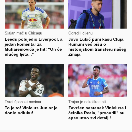
Sjajan meč u Chicagu
Odredili cijenu
Leeds pobijedio Liverpool, a
Jovo Lukić puni kasu Cluja,
jedan komentar za
Rumuni već pišu o
Muharemovića je hit: "On će
historijskom transferu našeg
idućeg ljeta..."
Zmaja
Tvrdi španski novinar
Trajao je nekoliko sati
To je to! Vinicius Junior je
Završen sastanak Viniciusa i
donio odluku!
čelnika Reala, "procurili" su
apsolutno svi detalji!