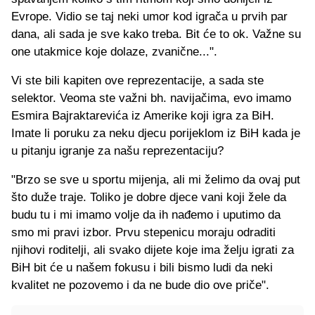
Evrope. Vidio se taj neki umor kod igrača u prvih par
dana, ali sada je sve kako treba. Bit će to ok. Važne su
one utakmice koje dolaze, zvanične...".
Vi ste bili kapiten ove reprezentacije, a sada ste
selektor. Veoma ste važni bh. navijačima, evo imamo
Esmira Bajraktarevića iz Amerike koji igra za BiH.
Imate li poruku za neku djecu porijeklom iz BiH kada je
u pitanju igranje za našu reprezentaciju?
"Brzo se sve u sportu mijenja, ali mi želimo da ovaj put
što duže traje. Toliko je dobre djece vani koji žele da
budu tu i mi imamo volje da ih nađemo i uputimo da
smo mi pravi izbor. Prvu stepenicu moraju odraditi
njihovi roditelji, ali svako dijete koje ima želju igrati za
BiH bit će u našem fokusu i bili bismo ludi da neki
kvalitet ne pozovemo i da ne bude dio ove priče".