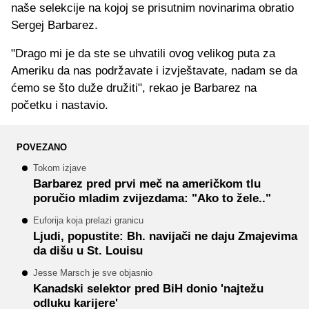
naše selekcije na kojoj se prisutnim novinarima obratio
Sergej Barbarez.
"Drago mi je da ste se uhvatili ovog velikog puta za
Ameriku da nas podržavate i izvještavate, nadam se da
ćemo se što duže družiti", rekao je Barbarez na
početku i nastavio.
POVEZANO
Tokom izjave
Barbarez pred prvi meč na američkom tlu
poručio mladim zvijezdama: "Ako to žele.."
Euforija koja prelazi granicu
Ljudi, popustite: Bh. navijači ne daju Zmajevima
da dišu u St. Louisu
Jesse Marsch je sve objasnio
Kanadski selektor pred BiH donio 'najtežu
odluku karijere'