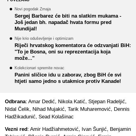
Novi pogodak Zmaja
Sergej Barbarez će biti na slatkim mukama -
Još jedan bh. napadač hvata formu pred
Mundijal!
Nije krio oduševljenje i optimizam
Riječi hrvatskog komentatora će odzvanjati BiH:
"To je Bosna, oni su reprezentacija koja
može..."
Kolekcionari spremite novac
Panini sličice idu u zaborav, zbog BiH će svi
htjeti samo jedno s utakmice protiv Kanade!
Odbrana
: Amar Dedić, Nikola Katić, Stjepan Radeljić,
Nidal Čelik, Nihad Mujakić, Tarik Muharemović, Dennis
Hadžikadunić, Sead Kolašinac
Vezni red
: Amir Hadžiahmetović, Ivan Šunjić, Benjamin