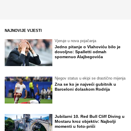
NAJNOVIJE VIJESTI
Vjeruje u nova pojačanja
Jedno pitanje o Vlahoviću bilo je
dovoljno: Spalletti odmah
spomenuo Alajbegovića
Njegov status u ekipi se drastično mijenja
Zna se ko je najveći gubitnik u
Barceloni dolaskom Rodrija
Jubilarni 10. Red Bull Cliff Diving u
Mostaru kroz objektiv: Najbolji
momenti u foto-priči