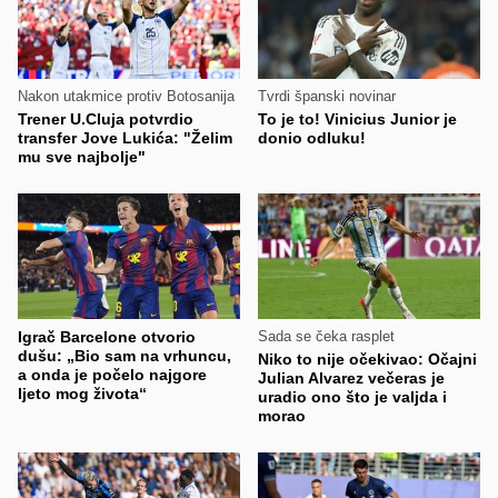
Nakon utakmice protiv Botosanija
Tvrdi španski novinar
Trener U.Cluja potvrdio
To je to! Vinicius Junior je
transfer Jove Lukića: "Želim
donio odluku!
mu sve najbolje"
Igrač Barcelone otvorio
Sada se čeka rasplet
dušu: „Bio sam na vrhuncu,
Niko to nije očekivao: Očajni
a onda je počelo najgore
Julian Alvarez večeras je
ljeto mog života“
uradio ono što je valjda i
morao