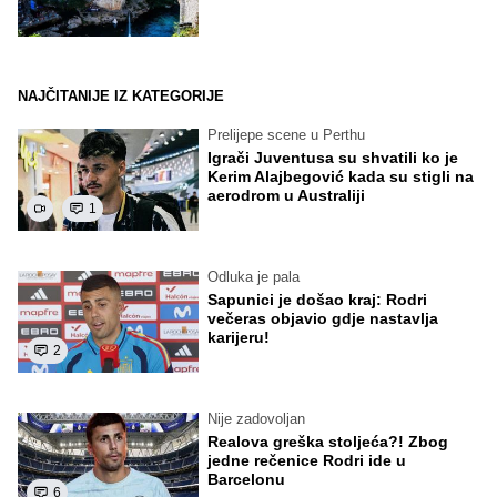
NAJČITANIJE IZ KATEGORIJE
Prelijepe scene u Perthu
Igrači Juventusa su shvatili ko je
Kerim Alajbegović kada su stigli na
aerodrom u Australiji
1
Odluka je pala
Sapunici je došao kraj: Rodri
večeras objavio gdje nastavlja
karijeru!
2
Nije zadovoljan
Realova greška stoljeća?! Zbog
jedne rečenice Rodri ide u
Barcelonu
6