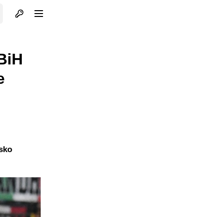
Otvori profil
Otvori meni
 BiH
e
tsko