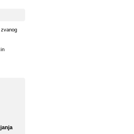
e zvanog
in
janja