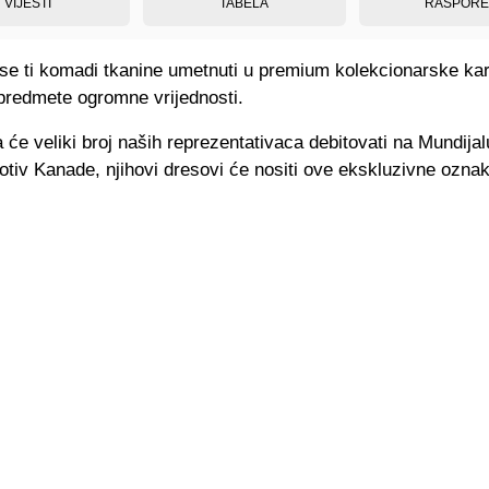
VIJESTI
TABELA
RASPOR
se ti komadi tkanine umetnuti u premium kolekcionarske kart
 predmete ogromne vrijednosti.
će veliki broj naših reprezentativaca debitovati na Mundijal
otiv Kanade, njihovi dresovi će nositi ove ekskluzivne ozna