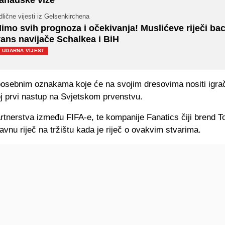
lične vijesti iz Gelsenkirchena
imo svih prognoza i očekivanja! Muslićeve riječi bac
rans navijače Schalkea i BiH
UDARNA VIJEST
posebnim oznakama koje će na svojim dresovima nositi igrač
oj prvi nastup na Svjetskom prvenstvu.
artnerstva između FIFA-e, te kompanije Fanatics čiji brend T
vnu riječ na tržištu kada je riječ o ovakvim stvarima.