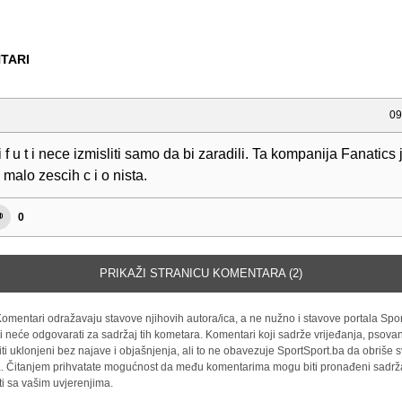
TARI
09
i f u t i nece izmisliti samo da bi zaradili. Ta kompanija Fanatics 
 malo zescih c i o nista.
0
PRIKAŽI STRANICU KOMENTARA (2)
omentari odražavaju stavove njihovih autora/ica, a ne nužno i stavove portala Spor
i neće odgovarati za sadržaj tih kometara. Komentari koji sadrže vrijeđanja, psovan
iti uklonjeni bez najave i objašnjenja, ali to ne obavezuje SportSport.ba da obriše
la. Čitanjem prihvatate mogućnost da među komentarima mogu biti pronađeni sadrža
ti sa vašim uvjerenjima.