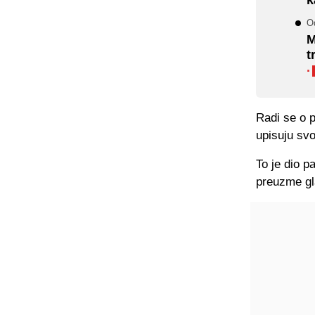
Od
M
t
·
Radi se o 
upisuju sv
To je dio p
preuzme gla