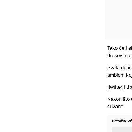
Tako će i s
dresovima,
Svaki debi
amblem koj
[twitter]ht
Nakon što u
čuvane.
Potražite v