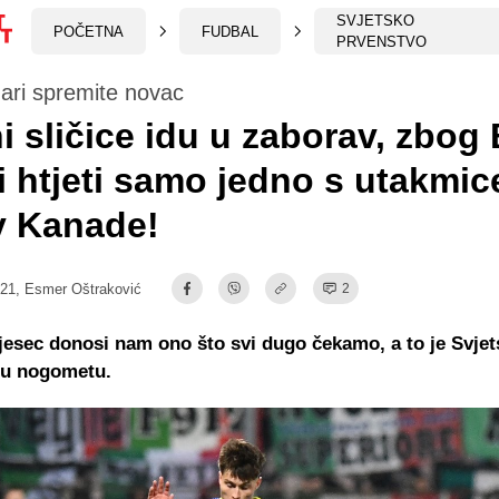
SVJETSKO
POČETNA
FUDBAL
PRVENSTVO
ari spremite novac
i sličice idu u zaborav, zbog
i htjeti samo jedno s utakmic
v Kanade!
:21,
Esmer Oštraković
2
esec donosi nam ono što svi dugo čekamo, a to je Svje
 u nogometu.