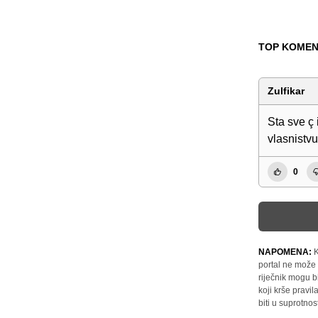
TOP KOMEN
Zulfikar
Sta sve ç 
vlasnistvu
0
NAPOMENA:
K
portal ne može 
riječnik mogu b
koji krše pravi
biti u suprotnos