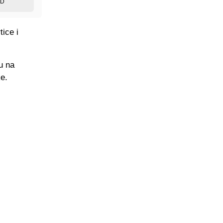
ED
ice i
u na
ke.