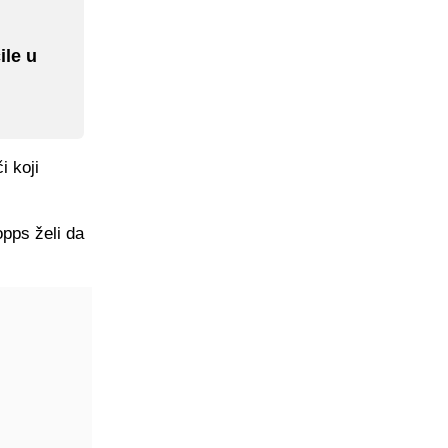
ile u
i koji
opps želi da