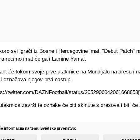
koro svi igrači iz Bosne i Hercegovine imati "Debut Patch" 
 a recimo imat će ga i Lamine Yamal.
tant će tokom svoje prve utakmice na Mundijalu na dresu ima
i označava njegov prvi nastup.
tps://twitter.com/DAZNFootball/status/2052906042061668858[/
takmica završi te oznake će biti skinute s dresova i biti će
iše informacija na temu Svjetsko prvenstvo: