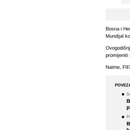
Bosna i Her
Mundijal ko
Ovogodišnj
promijeniti
Naime, FIF
POVEZ
Sv
B
p
P
B
k