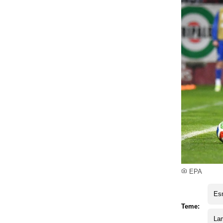
EPA
Esm
Teme:
La