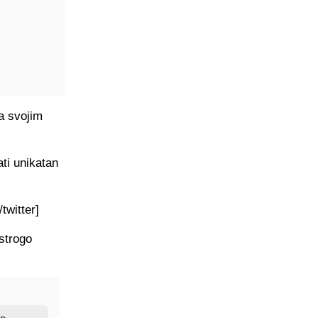
na svojim
ti unikatan
twitter]
 strogo