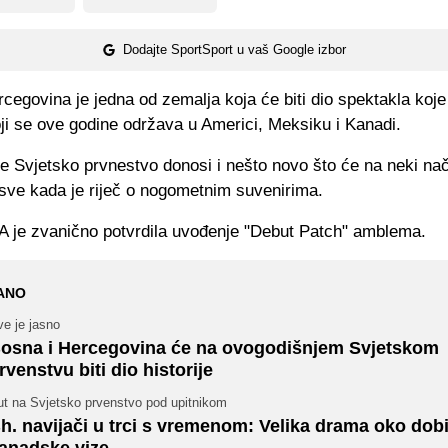
Dodajte SportSport u vaš Google izbor
cegovina je jedna od zemalja koja će biti dio spektakla koj
ji se ove godine održava u Americi, Meksiku i Kanadi.
e Svjetsko prvnestvo donosi i nešto novo što će na neki nač
 sve kada je riječ o nogometnim suvenirima.
A je zvanično potvrdila uvođenje "Debut Patch" amblema.
ANO
e je jasno
osna i Hercegovina će na ovogodišnjem Svjetskom
rvenstvu biti dio historije
ut na Svjetsko prvenstvo pod upitnikom
h. navijači u trci s vremenom: Velika drama oko dobi
anadske vize