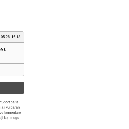
.05.26. 16:18
je u
tSport.ba te
ja i vulgaran
 sve komentare
ji koji mogu