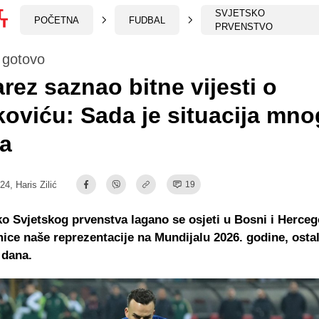
SVJETSKO
POČETNA
FUDBAL
PRVENSTVO
e gotovo
rez saznao bitne vijesti o
oviću: Sada je situacija mn
ja
:24,
Haris Zilić
19
ko Svjetskog prvenstva lagano se osjeti u Bosni i Herceg
ice naše reprezentacije na Mundijalu 2026. godine, osta
 dana.