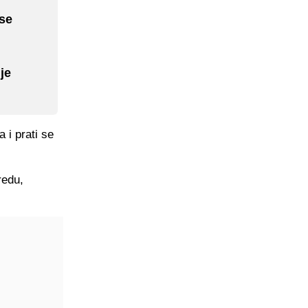
se
je
 i prati se
redu,