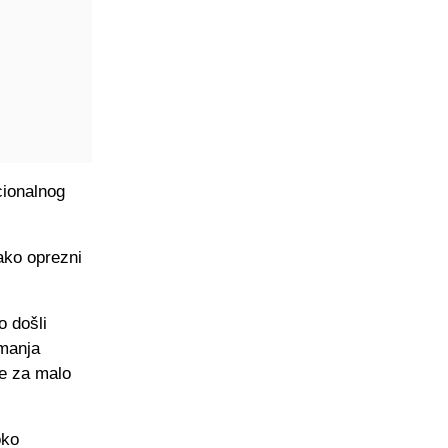
cionalnog
jako oprezni
o došli
jmanja
le za malo
oko