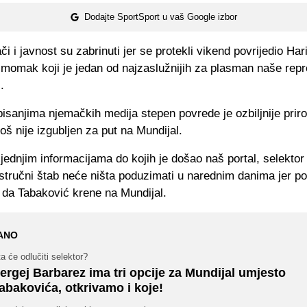
Dodajte SportSport u vaš Google izbor
ači i javnost su zabrinuti jer se protekli vikend povrijedio Har
 momak koji je jedan od najzaslužnijih za plasman naše repr
.
isanjima njemačkih medija stepen povrede je ozbiljnije priro
oš nije izgubljen za put na Mundijal.
ednjim informacijama do kojih je došao naš portal, selektor
stručni štab neće ništa poduzimati u narednim danima jer pos
da Tabaković krene na Mundijal.
ANO
a će odlučiti selektor?
ergej Barbarez ima tri opcije za Mundijal umjesto
abakovića, otkrivamo i koje!