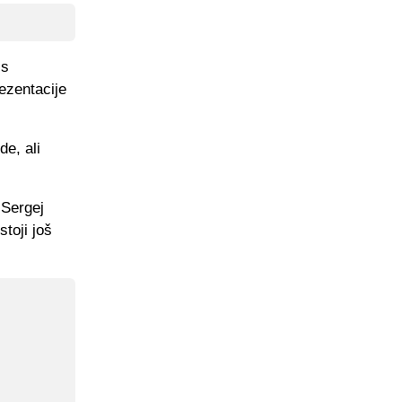
is
ezentacije
de, ali
 Sergej
toji još