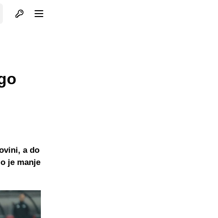
Otvori profil
Otvori meni
ogo
ovini, a do
lo je manje