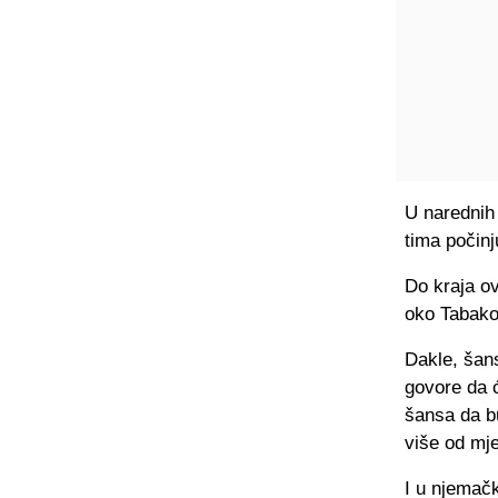
U narednih
tima počinj
Do kraja ov
oko Tabako
Dakle, šans
govore da ć
šansa da bu
više od mj
I u njemač