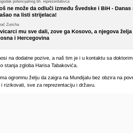
godak potencijalnog bh. reprezentativca
oš ne može da odluči između Švedske i BiH - Danas 
ašao na listi strijelaca!
rač Zuricha
vicarci mu sve dali, zove ga Kosovo, a njegova želja 
osna i Hercegovina
si na dodatne pozive, a naš tim je i u kontaktu sa doktorima
ko stanja zgloba Harisa Tabakovića.
ima ogromnu želju da zaigra na Mundijalu bez obzira na pov
i rizikovati, sve za reprezentaciju i državu.