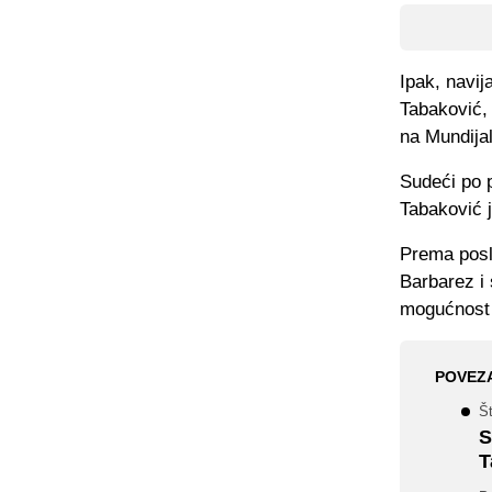
Ipak, navij
Tabaković,
na Mundijal
Sudeći po p
Tabaković j
Prema poslj
Barbarez i 
mogućnost 
POVEZ
Št
S
T