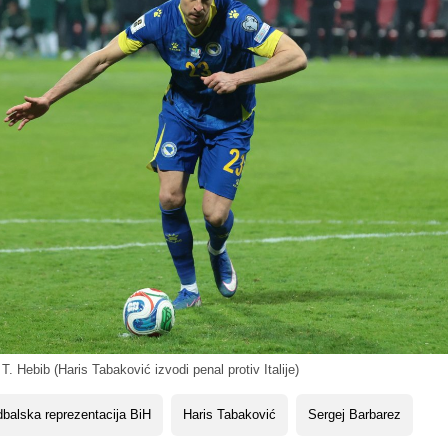
T. Hebib (Haris Tabaković izvodi penal protiv Italije)
balska reprezentacija BiH
Haris Tabaković
Sergej Barbarez