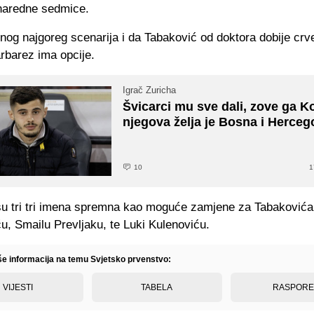
naredne sedmice.
nog najgoreg scenarija i da Tabaković od doktora dobije crve
rbarez ima opcije.
Igrač Zuricha
Švicarci mu sve dali, zove ga K
njegova želja je Bosna i Herceg
10
1
su tri tri imena spremna kao moguće zamjene za Tabakovića
ću, Smailu Prevljaku, te Luki Kulenoviću.
iše informacija na temu Svjetsko prvenstvo:
VIJESTI
TABELA
RASPOR