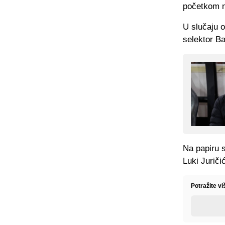
početkom 
U slučaju o
selektor Ba
Na papiru 
Luki Juriči
Potražite v