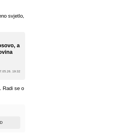
no svjetlo,
osovo, a
ovina
7.05.26. 19:32
. Radi se o
ED