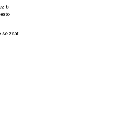
ez bi
jesto
e se znati