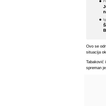
Po
J
n
Ig
Š
B
Ovo se odno
situacija o
Tabaković 
spreman je 