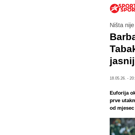
Ništa nij
Barba
Tabak
jasni
18.05.26. - 20
Euforija o
prve utakm
od mjesec