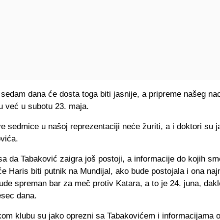
 sedam dana će dosta toga biti jasnije, a pripreme našeg na
u već u subotu 23. maja.
e sedmice u našoj reprezentaciji neće žuriti, a i doktori su 
vića.
a da Tabaković zaigra još postoji, a informacije do kojih sm
e Haris biti putnik na Mundijal, ako bude postojala i ona na
de spreman bar za meč protiv Katara, a to je 24. juna, dak
esec dana.
kom klubu su jako oprezni sa Tabakovićem i informacijama 