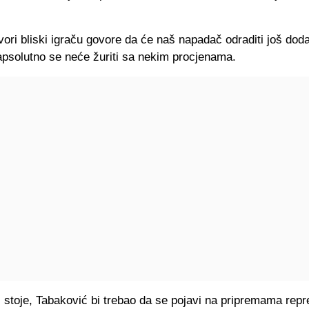
vori bliski igraču govore da će naš napadač odraditi još doda
apsolutno se neće žuriti sa nekim procjenama.
 stoje, Tabaković bi trebao da se pojavi na pripremama repr