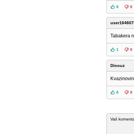
0
0
user164607
Tabakera na
1
0
Dinouz
Kvazinovinar
0
0
Komentar