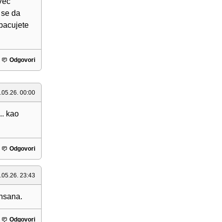
 Vec
 se da
bacujete
Odgovori
.05.26. 00:00
.. kao
Odgovori
.05.26. 23:43
insana.
Odgovori