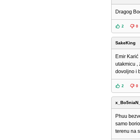
Dragog Boga
2
0
SakeKing
Emir Karić 
utakmicu ,
dovoljno i 
2
0
x_Bo5niaN
Phuu bezve
samo borio,
terenu na s