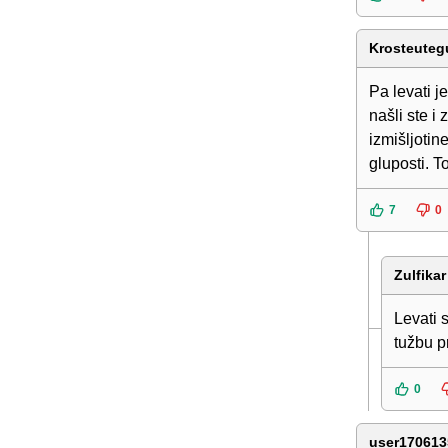
Krosteuteg
Pa levati j
našli ste i
izmišljotin
gluposti. 
7
0
Zulfikar
Levati 
tužbu pr
0
user170613