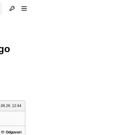
Otvori profil
Otvori meni
ogo
.06.26. 12:44
Odgovori