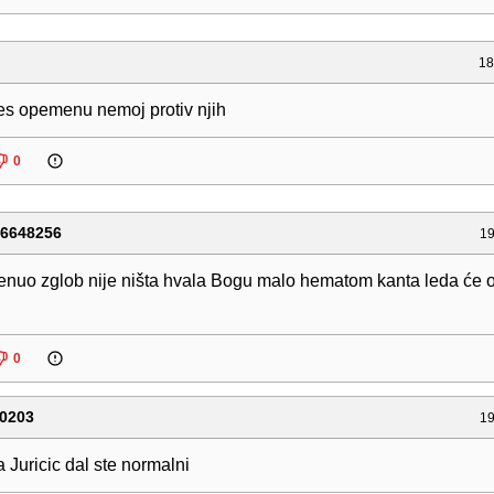
18
es opemenu nemoj protiv njih
0
76648256
19
enuo zglob nije ništa hvala Bogu malo hematom kanta leda će 
0
0203
19
Juricic dal ste normalni