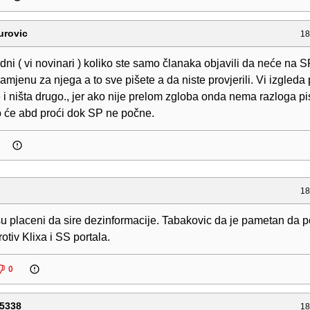
urovic
18
edni ( vi novinari ) koliko ste samo članaka objavili da neće na S
 zamjenu za njega a to sve pišete a da niste provjerili. Vi izgleda 
e i ništa drugo., jer ako nije prelom zgloba onda nema razloga pi
To će abd proći dok SP ne počne.
18
su placeni da sire dezinformacije. Tabakovic da je pametan da
otiv Klixa i SS portala.
0
5338
18