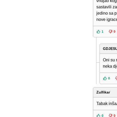
vridjao kog
sastavili 
jedino sa 
nove igrac
1
0
GDJES
Oni su 
neka dj
0
Zulfikar
Tabak inšaA
0
0