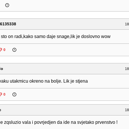
06135338
18
sto on radi,kako samo daje snage,lik je doslovno wow
0
do
18
vaku utakmicu okreno na bolje. Lik je stjena
0
c
18
e zqsluzio vala i povrjedjen da ide na svjetako prvenstvo !