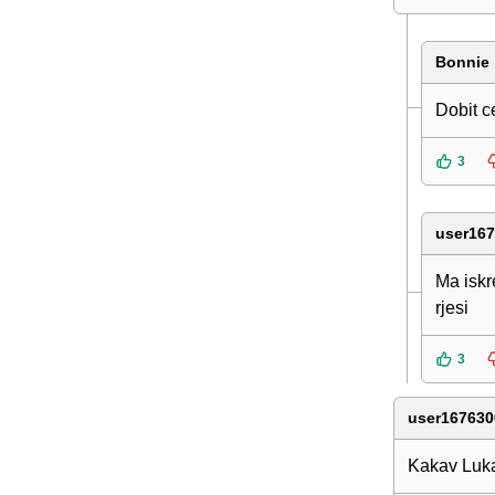
Bonnie
Dobit c
3
user16
Ma iskr
rjesi
3
user167630
Kakav Luka 