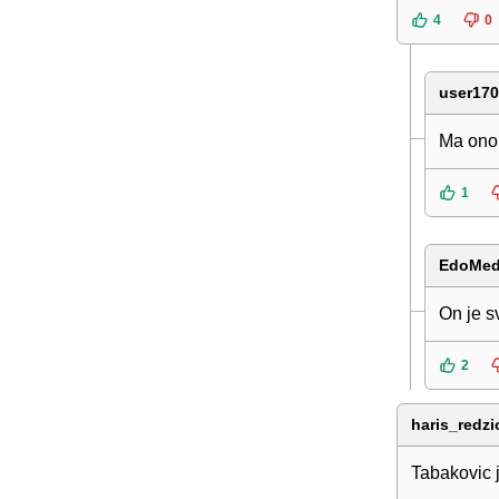
4
0
user17
Ma ono 
1
EdoMe
On je s
2
haris_redzi
Tabakovic j