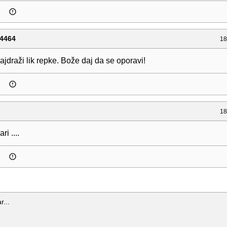
4464
18
jdraži lik repke. Bože daj da se oporavi!
18
i ....