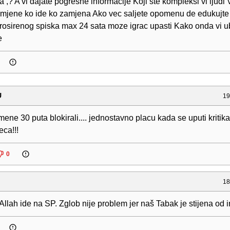
a ,? A vi dajate pogresne informacije Koji ste kompleksi vi ljudi
zamjene ko ide ko zamjena Ako vec saljete opomenu de edukujte
prosirenog spiska max 24 sata moze igrac upasti Kako onda vi u
e
U
19
mene 30 puta blokirali.... jednostavno placu kada se uputi kritika
eca!!!
0
18
llah ide na SP. Zglob nije problem jer naš Tabak je stijena od 