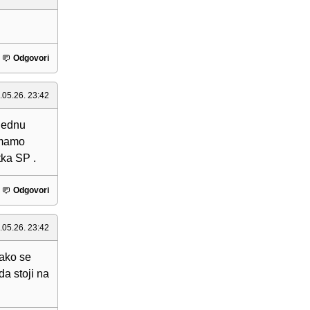
Odgovori
.05.26. 23:42
 jednu
imamo
tka SP .
Odgovori
.05.26. 23:42
kako se
da stoji na