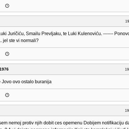
19
uki Juričiću, Smailu Prevljaku, te Luki Kulenoviću. ------- Ponov
.. jel ste vi normali?
1976
19
 Jovo ovo ostalo buranija
19
sem nemoj protiv njih dobit ces opemenu Dobijem notifikaciju 