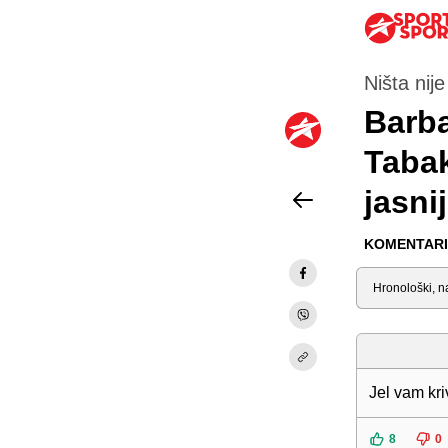
Ništa nij
Barba
Tabak
jasni
KOMENTARI 
Sortiraj
Jel vam kr
8
0