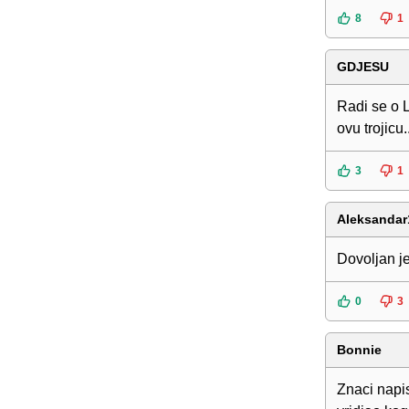
8
1
GDJESU
Radi se o L
ovu trojicu.
3
1
Aleksandar
Dovoljan je
0
3
Bonnie
Znaci napi