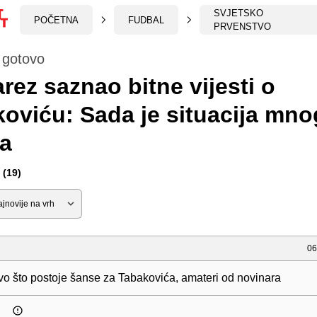
SVJETSKO
POČETNA
FUDBAL
PRVENSTVO
e gotovo
rez saznao bitne vijesti o
oviću: Sada je situacija mn
ja
(19)
06
ivo što postoje šanse za Tabakovića, amateri od novinara