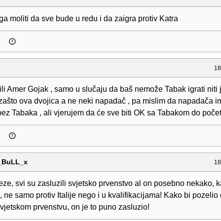
 moliti da sve bude u redu i da zaigra protiv Katra
18
ili Amer Gojak , samo u slučaju da baš nemože Tabak igrati niti
 zašto ova dvojica a ne neki napadač , pa mislim da napadača 
bez Tabaka , ali vjerujem da će sve biti OK sa Tabakom do poče
_BuLL_x
18
ze, svi su zasluzili svjetsko prvenstvo al on posebno nekako, 
 ne samo protiv Italije nego i u kvalifikacijama! Kako bi pozelio 
vjetskom prvenstvu, on je to puno zasluzio!