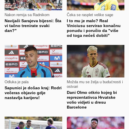
Nakon remija sa Radnikom
Čeka se rasplet velike sage
Navijači Sarajeva bijesni: Šta
I to mu je malo? Real
vi tačno trenirate svaki
Viniciusu servirao konačnu
dan?"
ponudu i poručio da "više
od toga nećeš dobiti"
Odluka je pala
Možda mu se želja u budućnosti i
ostvari
Sapunici je došao kraj: Rodri
Dani Olmo otkrio kojeg bi
večeras objavio gdje
reprezentativca Hrvatske
nastavlja karijeru!
volio vidjeti u dresu
Barcelone