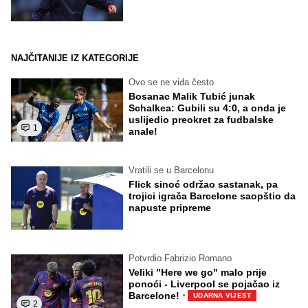
NAJČITANIJE IZ KATEGORIJE
Ovo se ne viđa često
Bosanac Malik Tubić junak
Schalkea: Gubili su 4:0, a onda je
uslijedio preokret za fudbalske
1
anale!
Vratili se u Barcelonu
Flick sinoć održao sastanak, pa
trojici igrača Barcelone saopštio da
napuste pripreme
Potvrdio Fabrizio Romano
Veliki "Here we go" malo prije
ponoći - Liverpool se pojačao iz
·
Barcelone!
UDARNA VIJEST
2