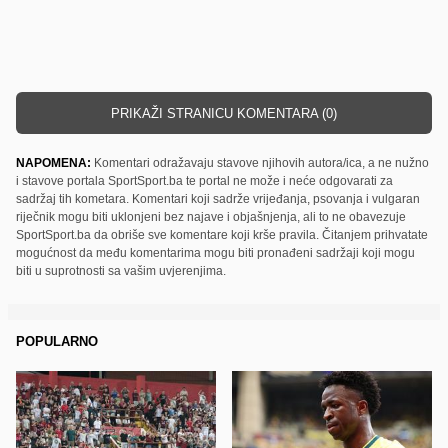
PRIKAŽI STRANICU KOMENTARA (0)
NAPOMENA:
Komentari odražavaju stavove njihovih autora/ica, a ne nužno
i stavove portala SportSport.ba te portal ne može i neće odgovarati za
sadržaj tih kometara. Komentari koji sadrže vrijeđanja, psovanja i vulgaran
riječnik mogu biti uklonjeni bez najave i objašnjenja, ali to ne obavezuje
SportSport.ba da obriše sve komentare koji krše pravila. Čitanjem prihvatate
mogućnost da među komentarima mogu biti pronađeni sadržaji koji mogu
biti u suprotnosti sa vašim uvjerenjima.
POPULARNO