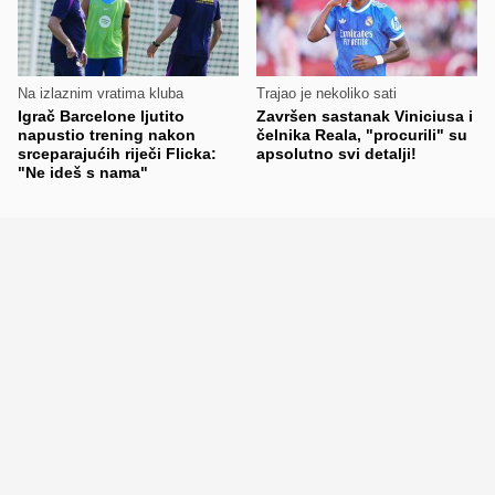
Na izlaznim vratima kluba
Trajao je nekoliko sati
Igrač Barcelone ljutito
Završen sastanak Viniciusa i
napustio trening nakon
čelnika Reala, "procurili" su
srceparajućih riječi Flicka:
apsolutno svi detalji!
"Ne ideš s nama"