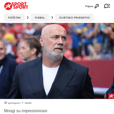
Prijava
Otvori profi
Ot
POČETNA
FUDBAL
SVJETSKO PRVENSTVO
sportsport / T. Hebib
Mnogi su impresionirani