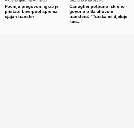
Aktivno ljeto na Anfieldu
Bez dlake na jeziku
Počinju pregovori, igrač je
Carragher potpuno iskreno
pristao: Liverpool sprema
govorio o Salahovom
sjajan transfer
transferu: "Turska mi djeluje
kao..."