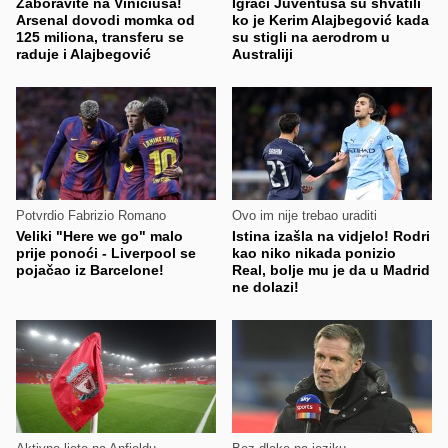
Zaboravite na Viniciusa!
Igrači Juventusa su shvatili
Arsenal dovodi momka od
ko je Kerim Alajbegović kada
125 miliona, transferu se
su stigli na aerodrom u
raduje i Alajbegović
Australiji
Potvrdio Fabrizio Romano
Ovo im nije trebao uraditi
Veliki "Here we go" malo
Istina izašla na vidjelo! Rodri
prije ponoći - Liverpool se
kao niko nikada ponizio
pojačao iz Barcelone!
Real, bolje mu je da u Madrid
ne dolazi!