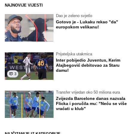
NAJNOVIJE VIJESTI
Dao je zeleno svjetlo
Gotovo je - Lukaku rekao "da"
europskom velikanu!
Prijateljska utakmica
Inter pobijedio Juventus, Kerim
Alajbegović debitovao za Staru
damu!
3
Transfer vrijedan oko 50 miliona eura
Zvijezda Barcelone danas nazvala
Flicka i poručila mu: "Neću se više
vraćati u klub"
NAJČITANIJE IZ KATEGORIJE