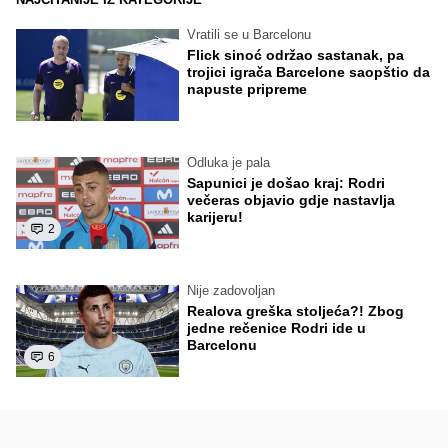
Vratili se u Barcelonu
Flick sinoć održao sastanak, pa
trojici igrača Barcelone saopštio da
napuste pripreme
Odluka je pala
Sapunici je došao kraj: Rodri
večeras objavio gdje nastavlja
karijeru!
2
Nije zadovoljan
Realova greška stoljeća?! Zbog
jedne rečenice Rodri ide u
Barcelonu
6