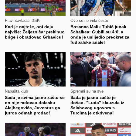
Plavi savladali BSK
Ovo se ne viđa često
Kad je najteže, oni daju
Bosanac Malik Tubić junak
najviše: Željezničar prekinuo
Schalkea: Gubili su 4:0, a
brige i obradovao Grbavicu!
onda je uslijedio preokret za
fudbalske anale!
Napušta klub
Spremni su na sve
Sada je svima jasno zašto se
Sada je jasno zašto je
on nije radovao dolasku
došao: "Luda" klauzula iz
Alajbegovića, Juventus ga
Salahovog ugovora s
jutros odmah prodao!
Turcima je otkrivena!