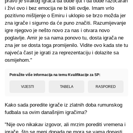
pravo je svakog igrača da bude ljut i da bude razočaran
i živi ovo i bez emocija ne bi bili ovdje. Imam vrlo
pozitivno mišljenje o Emiru i uklopio se brzo možda jer
zna igrače i sigurno da će puno značiti. Razumijevanje
igre njegovo je nešto novo za nas i otvara novo
poglavlje. Amir je sa nama ponovo tu, dosta igrača ne
zna jer se dosta toga promijenilo. Vidite ovo kada ste tu
najveća čast je igrati za reprezentaciju i dolazite sa
osmijehom."
Potražite više informacija na temu Kvalifikacije za SP:
VIJESTI
TABELA
RASPORED
Kako sada poredite igrače iz zlatnih doba rumunskog
fudbala sa ovim današnjim igračima?
"Nije ovo nikakav izgovor, ali mrzim porediti vremena i
igrače, što se meni dopada ne mora se vama dopasti.