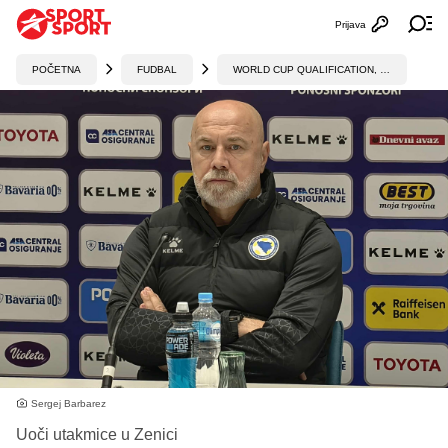
Prijava
Otvori profi
Ot
POČETNA
FUDBAL
WORLD CUP QUALIFICATION, UEFA
Sergej Barbarez
Uoči utakmice u Zenici