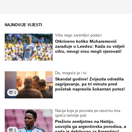
NAJNOVIJE VIJESTI
Više nego zanimljivi podaci
Otkriveno koliko Muharemović
zarađuje u Leedsu: Kada su vidjeli
cifru, mnogi nisu mogli vjerovati!
Da, moguće je i to
Skandal godine! Zvijezda odradila
zagrijavanje, pa tri minute pred
početak napravila šokantan potez!
1
Nacija koja je poznata po rasizmu ima
igrača tamnije puti
Preživio zemljotres na Haitiju,
usvojila ga argentinska porodica, a
1
sada je debitovao za Argentinu!