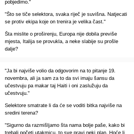
pobjedimo."
"Što se tiče selektora, svaka riječ je suvišna. Natjecati
se protiv ekipa koje on trenira je velika čast."
Šta mislite o proširenju, Europa nije dobila previše
mjesta, Italija se provukla, a neke slabije su prošle
dalje?
"Ja bi najviše volio da odgovorim na to pitanje 19.
novembra, ali ja sam za to da svi imaju šansu da
učestvuju pa makar taj Haiti i oni zaslužuju da
učestvuju."
Selektore smatrate li da će se voditi bitka najviše na
sredini terena?
"Sigurno da razmišljamo šta nama bolje paše, kako bi
trebali početi utakmicu, to sve pravi neki plan. Hoće li