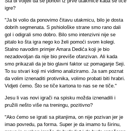
Šta bi voljeli da se ponovi iz prve utakmice kada se tiče
igre?
"Ja bi volio da ponovimo čitavu utakmicu, bilo je dosta
dobrih segmenata. S pshiološke strane smo rano dali
gol i odigrali smo dobro. Bilo smo intenzivni nije se
pitalo ko šta igra nego ko želi pomoći svom kolegi.
Stalno navodim primjer Amara Dedića koji je bio
nezadovoljan da nije bio previše ofanzivan. Ali kada
smo prikazali da je bio glavni faktor uz pomaganje Seji.
To su stvari koji mi vidimo analiziramo. Ja sam poznat
da volim iznenaditi protivnika, volimo probati biti hrabri.
Vidjeti ćemo. Što se tiče kartona to nas se ne tiče."
Jesu li vas novi igrači na spisku možda iznenadili i
pružili nešto više na treningu, pozitivno?
"Ako ćemo se igrati sa pitanjima, on nije pozivan jer je
imao povredu, pa forma. Super je da imamo tu širinu,