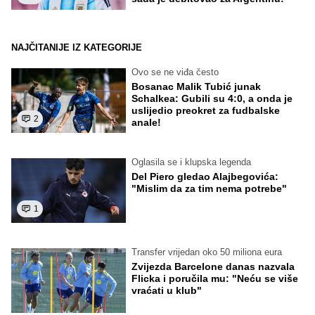
NAJČITANIJE IZ KATEGORIJE
Ovo se ne viđa često
Bosanac Malik Tubić junak
Schalkea: Gubili su 4:0, a onda je
uslijedio preokret za fudbalske
2
anale!
Oglasila se i klupska legenda
Del Piero gledao Alajbegovića:
"Mislim da za tim nema potrebe"
1
Transfer vrijedan oko 50 miliona eura
Zvijezda Barcelone danas nazvala
Flicka i poručila mu: "Neću se više
vraćati u klub"