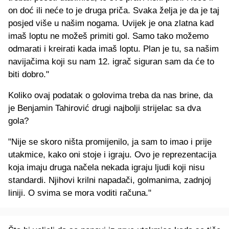
on doć ili neće to je druga priča. Svaka želja je da je taj
posjed više u našim nogama. Uvijek je ona zlatna kad
imaš loptu ne možeš primiti gol. Samo tako možemo
odmarati i kreirati kada imaš loptu. Plan je tu, sa našim
navijačima koji su nam 12. igrač siguran sam da će to
biti dobro."
Koliko ovaj podatak o golovima treba da nas brine, da
je Benjamin Tahirović drugi najbolji strijelac sa dva
gola?
"Nije se skoro ništa promijenilo, ja sam to imao i prije
utakmice, kako oni stoje i igraju. Ovo je reprezentacija
koja imaju druga načela nekada igraju ljudi koji nisu
standardi. Njihovi krilni napadači, golmanima, zadnjoj
liniji. O svima se mora voditi računa."