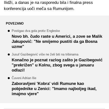
Ilidži, a danas je na rasporedu bila i finalna press
konferencija uoči meča sa Rumunijom.
POVEZANO
Postigao dva gola protiv Engleske
Novo bh. čudo raste u Americi, a zove se Malik
Jakupović: "Ne smijemo pustiti da ga Bosna
uzme"
Jusuf Gazibegović više ne želi biti na tribinama
Konačno je poznat razlog zašto je Gazibegović
"prekrižen" u Kolnu, zbog svega u januaru
odlazi!
Čuveni Adrian Ilie
Zaboravljeni 'Kobra' vidi Rumune kao
pobjednike u Zenici: "Imamo najboljeg ikad,
imajmo vjere"