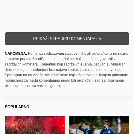
PRIKAŽI STRANICU KOMENTARA (0)
NAPOMENA:
Komentari odražavaju stavove njihovih autora/ica, a ne nužno
i stavove portala SportSport.ba te portal ne može i neće odgovarati za
sadržaj tih kometara. Komentari koji sadrže vrijeđanja, psovanja i vulgaran
riječnik mogu biti uklonjeni bez najave i objašnjenja, ali to ne obavezuje
SportSport.ba da obriše sve komentare koji krše pravila. Čitanjem prihvatate
mogućnost da među komentarima mogu biti pronađeni sadržaji koji mogu
biti u suprotnosti sa vašim uvjerenjima.
POPULARNO