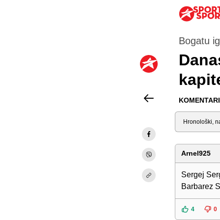
Bogatu ig
Danas
kapit
KOMENTARI 
Sortiraj
Arnel925
Sergej Serg
Barbarez S
4
0