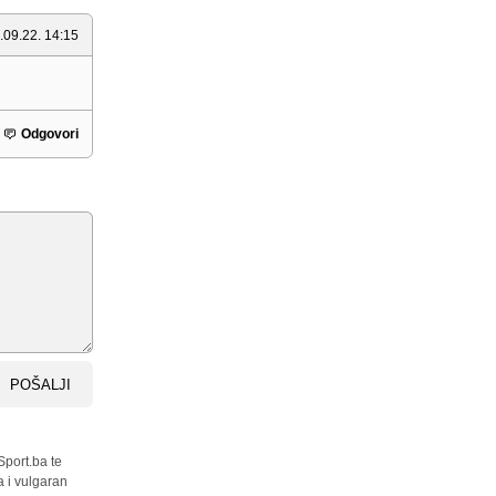
.09.22. 14:15
Odgovori
POŠALJI
Sport.ba te
a i vulgaran