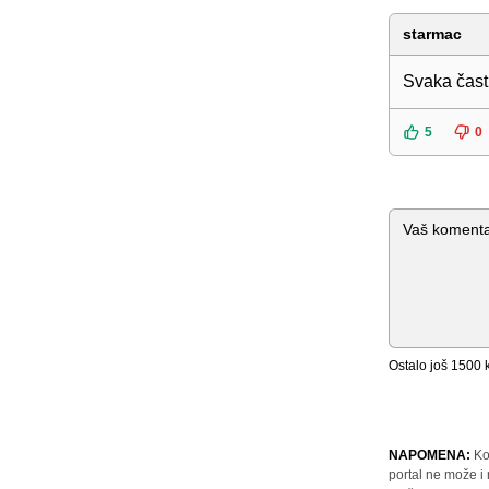
starmac
Svaka ča
5
0
Komentar
Ostalo još
1500
k
NAPOMENA:
Ko
portal ne može i