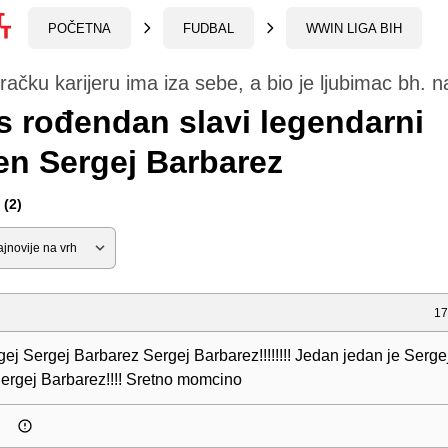
POČETNA
FUDBAL
WWIN LIGA BIH
račku karijeru ima iza sebe, a bio je ljubimac bh. n
 rođendan slavi legendarni
en Sergej Barbarez
(2)
17
ej Sergej Barbarez Sergej Barbarez!!!!!!!! Jedan jedan je Serge
ergej Barbarez!!!! Sretno momcino