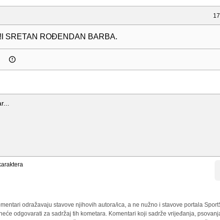
17
st!I SRETAN ROĐENDAN BARBA.
araktera
mentari odražavaju stavove njihovih autora/ica, a ne nužno i stavove portala Sport
 neće odgovarati za sadržaj tih kometara. Komentari koji sadrže vrijeđanja, psovanj