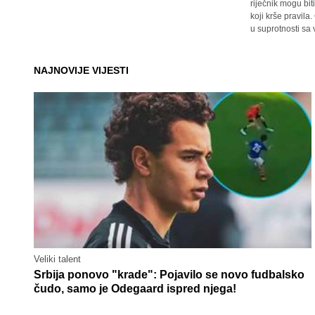
riječnik mogu bit
koji krše pravil
u suprotnosti sa
NAJNOVIJE VIJESTI
Veliki talent
Srbija ponovo "krade": Pojavilo se novo fudbalsko
čudo, samo je Odegaard ispred njega!