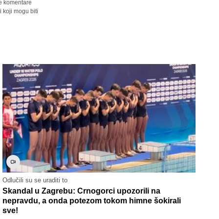
sve komentare
 koji mogu biti
Odlučili su se uraditi to
Skandal u Zagrebu: Crnogorci upozorili na
nepravdu, a onda potezom tokom himne šokirali
sve!