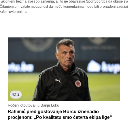
i uklonjeni bez najave i objašnjenja, ali to ne obavezuje SportSport.ba da obriše 
a. Čitanjem prihvatate mogućnost da među komentarima mogu biti pronađeni sadržaji
 vašim uvjerenjima.
2
Rođeni otputovali u Banju Luku
Rahimić pred gostovanje Borcu iznenadio
procjenom: „Po kvalitetu smo četvrta ekipa lige“