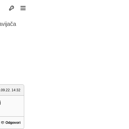
Otvori profil
Otvori meni
avijača
.09.22. 14:32
j
Odgovori