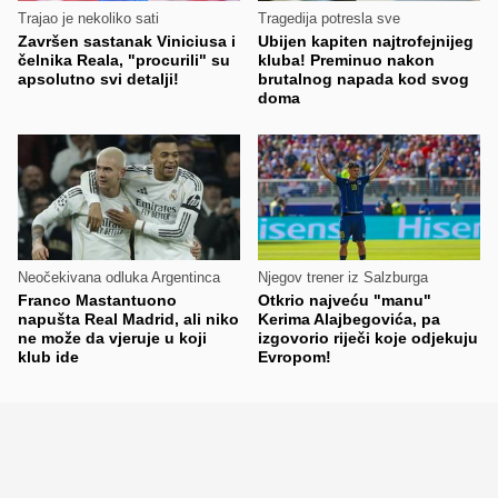
Trajao je nekoliko sati
Tragedija potresla sve
Završen sastanak Viniciusa i
Ubijen kapiten najtrofejnijeg
čelnika Reala, "procurili" su
kluba! Preminuo nakon
apsolutno svi detalji!
brutalnog napada kod svog
doma
Neočekivana odluka Argentinca
Njegov trener iz Salzburga
Franco Mastantuono
Otkrio najveću "manu"
napušta Real Madrid, ali niko
Kerima Alajbegovića, pa
ne može da vjeruje u koji
izgovorio riječi koje odjekuju
klub ide
Evropom!