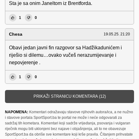
Sta je sa onim Janeltom iz Brentforda.
1
0
Chesa
19.05.25. 21:20
Obavi jedan javni fin razgovor sa Hadžikadunićem i
riješio si dilemu…ovako vučeš nerazumijevanje i
nepovjerenje .
1
0
PRIKAŽI STRANICU KOMENTARA (12)
NAPOMENA:
Komentari odražavaju stavove njihovih autora/ica, a ne nužno
i stavove portala SportSport.ba te portal ne može i neće odgovarati za
sadržaj tih kometara. Komentari koji sadrže vrijeđanja, psovanja i vulgaran
riječnik mogu biti uklonjeni bez najave i objašnjenja, ali to ne obavezuje
SportSport.ba da obriše sve komentare koji krše pravila. Čitanjem prihvatate