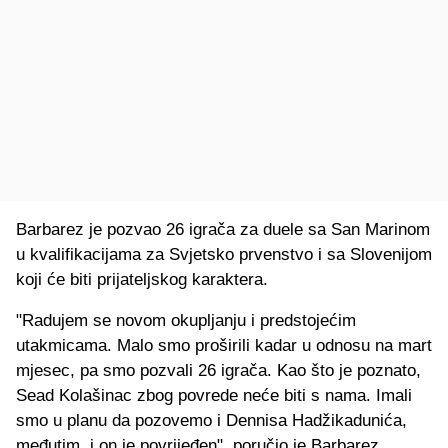
Barbarez je pozvao 26 igrača za duele sa San Marinom
u kvalifikacijama za Svjetsko prvenstvo i sa Slovenijom
koji će biti prijateljskog karaktera.
"Radujem se novom okupljanju i predstojećim
utakmicama. Malo smo proširili kadar u odnosu na mart
mjesec, pa smo pozvali 26 igrača. Kao što je poznato,
Sead Kolašinac zbog povrede neće biti s nama. Imali
smo u planu da pozovemo i Dennisa Hadžikadunića,
međutim, i on je povrijeđen", poručio je Barbarez.