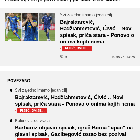
Svi zajedno imamo jedan cilj
Bajraktarević,
Hadžiahmetović, Ćivić... Novi
spisak, priča stara - Ponovo o
onima kojih nema
·
RIJEČ, DVIJE...
9
19.05.25. 14:25
POVEZANO
Svi zajedno imamo jedan cilj
Bajraktarević, Hadžiahmetović, Ćivić... Novi
spisak, priča stara - Ponovo o onima kojih nema
·
RIJEČ, DVIJE...
Kulenović se vraća
Barbarez objavio spisak, igrač Borca "upao" na
glavni spisak, Gazibegović ostao bez poziva!