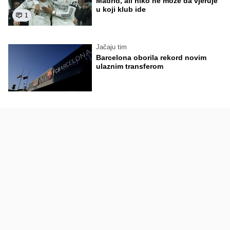
Madrid, ali niko ne može da vjeruje
u koji klub ide
1
Jačaju tim
Barcelona oborila rekord novim
ulaznim transferom