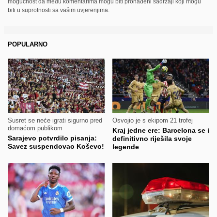
mogućnost da među komentarima mogu biti pronađeni sadržaji koji mogu
biti u suprotnosti sa vašim uvjerenjima.
POPULARNO
Susret se neće igrati sigurno pred
Osvojio je s ekipom 21 trofej
domaćom publikom
Kraj jedne ere: Barcelona se i
Sarajevo potvrdilo pisanja:
definitivno riješila svoje
Savez suspendovao Koševo!
legende