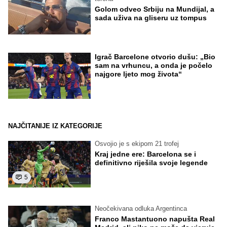
Golom odveo Srbiju na Mundijal, a
sada uživa na gliseru uz tompus
Igrač Barcelone otvorio dušu: „Bio
sam na vrhuncu, a onda je počelo
najgore ljeto mog života“
NAJČITANIJE IZ KATEGORIJE
Osvojio je s ekipom 21 trofej
Kraj jedne ere: Barcelona se i
definitivno riješila svoje legende
5
Neočekivana odluka Argentinca
Franco Mastantuono napušta Real