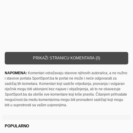
PRIKAŽI STRANICU KOMENTARA (0)
NAPOMENA:
Komentari odražavaju stavove njihovih autora/ica, a ne nužno
i stavove portala SportSport.ba te portal ne može i neće odgovarati za
sadržaj tih kometara. Komentari koji sadrže vrijeđanja, psovanja i vulgaran
riječnik mogu biti uklonjeni bez najave i objašnjenja, ali to ne obavezuje
SportSport.ba da obriše sve komentare koji krše pravila. Čitanjem prihvatate
mogućnost da među komentarima mogu biti pronađeni sadržaji koji mogu
biti u suprotnosti sa vašim uvjerenjima.
POPULARNO