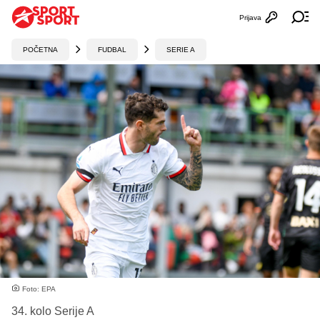
Prijava
Otvori profi
Ot
POČETNA
FUDBAL
SERIE A
Foto: EPA
34. kolo Serije A