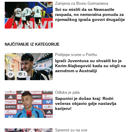
Zamjena za Brunu Guimaraesa
Svi su mislili da se Newcastle
raspada, no nemoralna ponuda za
njemačkog igrača govori drugačije
NAJČITANIJE IZ KATEGORIJE
Prelijepe scene u Perthu
Igrači Juventusa su shvatili ko je
Kerim Alajbegović kada su stigli na
aerodrom u Australiji
1
Odluka je pala
Sapunici je došao kraj: Rodri
večeras objavio gdje nastavlja
karijeru!
Spremni su na sve