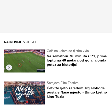
NAJNOVIJE VIJESTI
Golčina kakva se rijetko viđa
Na semaforu 76. minuta i 1:1, prima
loptu na 40 metara od gola, a onda
potez za historiju!
Sarajevo Film Festival
Četvrto ljeto zaredom Trg slobode
postaje Naše mjesto - Bingo Ljetno
kino Tuzla