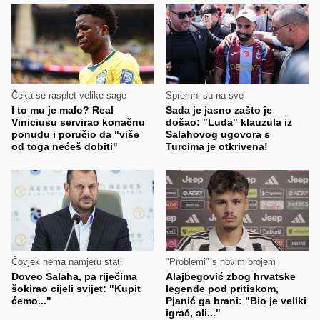
Čeka se rasplet velike sage
Spremni su na sve
I to mu je malo? Real
Sada je jasno zašto je
Viniciusu servirao konačnu
došao: "Luda" klauzula iz
ponudu i poručio da "više
Salahovog ugovora s
od toga nećeš dobiti"
Turcima je otkrivena!
Čovjek nema namjeru stati
"Problemi" s novim brojem
Doveo Salaha, pa riječima
Alajbegović zbog hrvatske
šokirao cijeli svijet: "Kupit
legende pod pritiskom,
ćemo..."
Pjanić ga brani: "Bio je veliki
igrač, ali..."