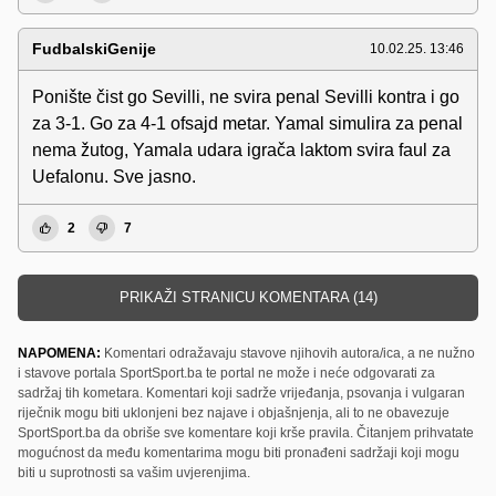
FudbalskiGenije
10.02.25. 13:46
Ponište čist go Sevilli, ne svira penal Sevilli kontra i go
za 3-1. Go za 4-1 ofsajd metar. Yamal simulira za penal
nema žutog, Yamala udara igrača laktom svira faul za
Uefalonu. Sve jasno.
2
7
PRIKAŽI STRANICU KOMENTARA (14)
NAPOMENA:
Komentari odražavaju stavove njihovih autora/ica, a ne nužno
i stavove portala SportSport.ba te portal ne može i neće odgovarati za
sadržaj tih kometara. Komentari koji sadrže vrijeđanja, psovanja i vulgaran
riječnik mogu biti uklonjeni bez najave i objašnjenja, ali to ne obavezuje
SportSport.ba da obriše sve komentare koji krše pravila. Čitanjem prihvatate
mogućnost da među komentarima mogu biti pronađeni sadržaji koji mogu
biti u suprotnosti sa vašim uvjerenjima.