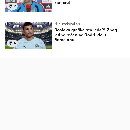
karijeru!
2
Nije zadovoljan
Realova greška stoljeća?! Zbog
jedne rečenice Rodri ide u
Barcelonu
6