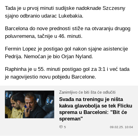
Tada je u prvoj minuti sudijske nadoknade Szczesny
sjajno odbranio udarac Lukebakia.
Barcelona do nove prednosti stiže na otvaranju drugog
poluvremena, tačnije u 46. minuti.
Fermin Lopez je postigao gol nakon sjajne asistencije
Pedrija. Nemoćan je bio Orjan Nyland.
Raphinha je u 55. minuti postigao gol za 3:1 i već tada
je nagovijestio novu pobjedu Barcelone.
Zanimljivo će biti šta će odlučiti
Svađa na treningu je ništa
kakva glavobolja se tek Flicku
sprema u Barceloni: "Bit će
spreman"
5
09.02.25. 10:04