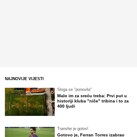
NAJNOVIJE VIJESTI
Sloga se "ponovila"
Malo im za sreću treba: Prvi put u
historiji kluba "niče" tribina i to za
400 ljudi
Transfer je gotov!
Gotovo je, Ferran Torres izabrao