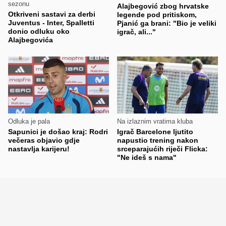
sezonu
Alajbegović zbog hrvatske
Otkriveni sastavi za derbi
legende pod pritiskom,
Juventus - Inter, Spalletti
Pjanić ga brani: "Bio je veliki
donio odluku oko
igrač, ali..."
Alajbegovića
Odluka je pala
Na izlaznim vratima kluba
Sapunici je došao kraj: Rodri
Igrač Barcelone ljutito
večeras objavio gdje
napustio trening nakon
nastavlja karijeru!
srceparajućih riječi Flicka:
"Ne ideš s nama"