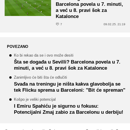
Barcelona povela u 7. minuti,
a već u 8. pravi šok za
Katalonce
7
09.02.25. 21:19
POVEZANO
Ko bi rekao da se i ovo može desiti
Šta se događa u Sevilli? Barcelona povela u 7.
minuti, a već u 8. pravi šok za Katalonce
Zanimljivo će biti šta će odlučiti
Svađa na treningu je ništa kakva glavobolja se
tek Flicku sprema u Barceloni: "Bit će spreman"
Košpo je veliki potencijal
I Emiru Spahiću je sigurno u fokusu:
Potencijalni Zmaj zabio za Barcelonu u derbiju!