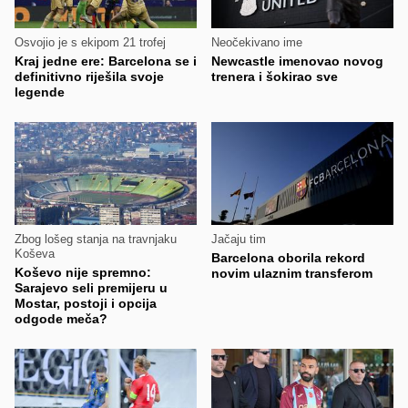
Osvojio je s ekipom 21 trofej
Neočekivano ime
Kraj jedne ere: Barcelona se i
Newcastle imenovao novog
definitivno riješila svoje
trenera i šokirao sve
legende
Zbog lošeg stanja na travnjaku
Jačaju tim
Koševa
Barcelona oborila rekord
Koševo nije spremno:
novim ulaznim transferom
Sarajevo seli premijeru u
Mostar, postoji i opcija
odgode meča?