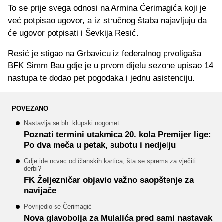
To se prije svega odnosi na Armina Ćerimagića koji je
već potpisao ugovor, a iz stručnog štaba najavljuju da
će ugovor potpisati i Ševkija Resić.
Resić je stigao na Grbavicu iz federalnog prvoligaša
BFK Simm Bau gdje je u prvom dijelu sezone upisao 14
nastupa te dodao pet pogodaka i jednu asistenciju.
POVEZANO
Nastavlja se bh. klupski nogomet
Poznati termini utakmica 20. kola Premijer lige:
Po dva meča u petak, subotu i nedjelju
Gdje ide novac od članskih kartica, šta se sprema za vječiti
derbi?
FK Željezničar objavio važno saopštenje za
navijače
Povrijedio se Čerimagić
Nova glavobolja za Mulalića pred sami nastavak