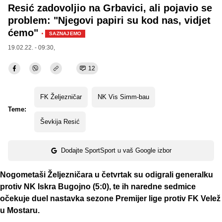
Resić zadovoljio na Grbavici, ali pojavio se
problem: "Njegovi papiri su kod nas, vidjet
ćemo"
·
SAZNAJEMO
19.02.22. - 09:30,
12
FK Željezničar
NK Vis Simm-bau
Teme:
Ševkija Resić
Dodajte SportSport u vaš Google izbor
Nogometaši Željezničara u četvrtak su odigrali generalku
protiv NK Iskra Bugojno (5:0), te ih naredne sedmice
očekuje duel nastavka sezone Premijer lige protiv FK Velež
u Mostaru.