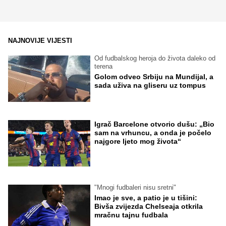
NAJNOVIJE VIJESTI
Od fudbalskog heroja do života daleko od
terena
Golom odveo Srbiju na Mundijal, a
sada uživa na gliseru uz tompus
Igrač Barcelone otvorio dušu: „Bio
sam na vrhuncu, a onda je počelo
najgore ljeto mog života“
"Mnogi fudbaleri nisu sretni"
Imao je sve, a patio je u tišini:
Bivša zvijezda Chelseaja otkrila
mračnu tajnu fudbala