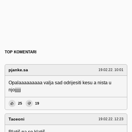
TOP KOMENTARI
pjanke.sa
19.02.22. 10:01
Opalaaaaaaaaa valja sad odrijesiti kesu a nista u
njojjjjj
25
19
Taceoni
19.02.22. 12:23
Platiš pa se klatiš