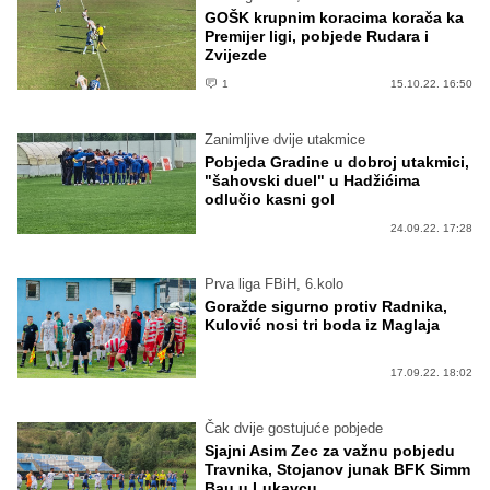
GOŠK krupnim koracima korača ka
Premijer ligi, pobjede Rudara i
Zvijezde
1
15.10.22. 16:50
Zanimljive dvije utakmice
Pobjeda Gradine u dobroj utakmici,
"šahovski duel" u Hadžićima
odlučio kasni gol
24.09.22. 17:28
Prva liga FBiH, 6.kolo
Goražde sigurno protiv Radnika,
Kulović nosi tri boda iz Maglaja
17.09.22. 18:02
Čak dvije gostujuće pobjede
Sjajni Asim Zec za važnu pobjedu
Travnika, Stojanov junak BFK Simm
Bau u Lukavcu