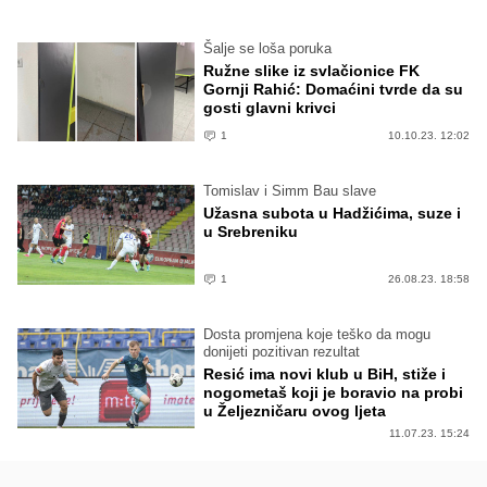
Šalje se loša poruka
Ružne slike iz svlačionice FK
Gornji Rahić: Domaćini tvrde da su
gosti glavni krivci
1
10.10.23. 12:02
Tomislav i Simm Bau slave
Užasna subota u Hadžićima, suze i
u Srebreniku
1
26.08.23. 18:58
Dosta promjena koje teško da mogu
donijeti pozitivan rezultat
Resić ima novi klub u BiH, stiže i
nogometaš koji je boravio na probi
u Željezničaru ovog ljeta
11.07.23. 15:24