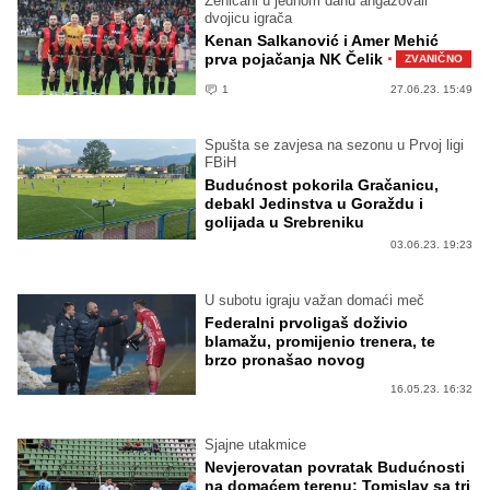
Zeničani u jednom danu angažovali
dvojicu igrača
Kenan Salkanović i Amer Mehić
·
prva pojačanja NK Čelik
ZVANIČNO
1
27.06.23. 15:49
Spušta se zavjesa na sezonu u Prvoj ligi
FBiH
Budućnost pokorila Gračanicu,
debakl Jedinstva u Goraždu i
golijada u Srebreniku
03.06.23. 19:23
U subotu igraju važan domaći meč
Federalni prvoligaš doživio
blamažu, promijenio trenera, te
brzo pronašao novog
16.05.23. 16:32
Sjajne utakmice
Nevjerovatan povratak Budućnosti
na domaćem terenu; Tomislav sa tri