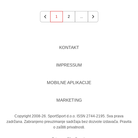
1
2
...
Previous
Next
KONTAKT
IMPRESSUM
MOBILNE APLIKACIJE
MARKETING
Copyright 2008-26. SportSport d.o.o. ISSN 2744-2195. Sva prava
zadržana. Zabranjeno preuzimanje sadržaja bez dozvole izdavača.
Pravila
o zaštiti privatnosti.