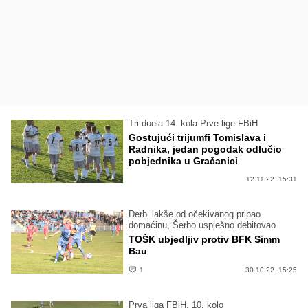
Tri duela 14. kola Prve lige FBiH
Gostujući trijumfi Tomislava i
Radnika, jedan pogodak odlučio
pobjednika u Gračanici
12.11.22. 15:31
Derbi lakše od očekivanog pripao
domaćinu, Šerbo uspješno debitovao
TOŠK ubjedljiv protiv BFK Simm
Bau
1
30.10.22. 15:25
Prva liga FBiH, 10. kolo