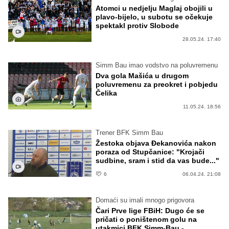
Atomci u nedjelju Maglaj obojili u
plavo-bijelo, u subotu se očekuje
spektakl protiv Slobode
28.05.24. 17:40
Simm Bau imao vodstvo na poluvremenu
Dva gola Mašića u drugom
poluvremenu za preokret i pobjedu
Čelika
11.05.24. 18:56
Trener BFK Simm Bau
Žestoka objava Đekanovića nakon
poraza od Stupčanice: "Krojači
sudbine, sram i stid da vas bude..."
6
06.04.24. 21:08
Domaći su imali mnogo prigovora
Čari Prve lige FBiH: Dugo će se
pričati o poništenom golu na
utakmici BFK Simm-Bau -