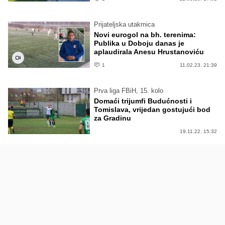
Prijateljska utakmica
Novi eurogol na bh. terenima:
Publika u Doboju danas je
aplaudirala Anesu Hrustanoviću
1
11.02.23. 21:39
Prva liga FBiH, 15. kolo
Domaći trijumfi Budućnosti i
Tomislava, vrijedan gostujući bod
za Gradinu
19.11.22. 15:32