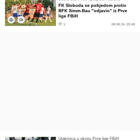
FK Sloboda se pobjedom protiv
BFK Simm-Bau "odjavio" iz Prve
lige FBiH
1
08.06.24. 20:49
Utakmica u okviru Prve lige FBiH