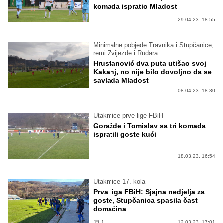
komada ispratio Mladost
29.04.23. 18:55
Minimalne pobjede Travnika i Stupčanice,
remi Zvijezde i Rudara
Hrustanović dva puta utišao svoj
Kakanj, no nije bilo dovoljno da se
savlada Mladost
08.04.23. 18:30
Utakmice prve lige FBiH
Goražde i Tomislav sa tri komada
ispratili goste kući
18.03.23. 16:54
Utakmice 17. kola
Prva liga FBiH: Sjajna nedjelja za
goste, Stupčanica spasila čast
domaćina
1
12.03.23. 17:01