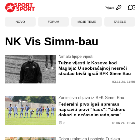
Prijava
Otvori profi
Ot
NOVO
FORUM
MOJE TEME
TABELE
NK Vis Simm-bau
Nimalo lijepe vijesti
Tužne vijesti iz Kosove kod
Maglaja: U saobraćajnoj nesreći
stradao bivši igrač BFK Simm Bau
03.11.24. 11:56
Zanimljiva objava iz BFK Simm Bau
Federalni prvoligaš spreman
napraviti pravi "haos": "Uskoro
dokazi o nečasnim radnjama"
3
18.06.24. 12:46
Dobra utakmica i pobjeda Tuzlaka