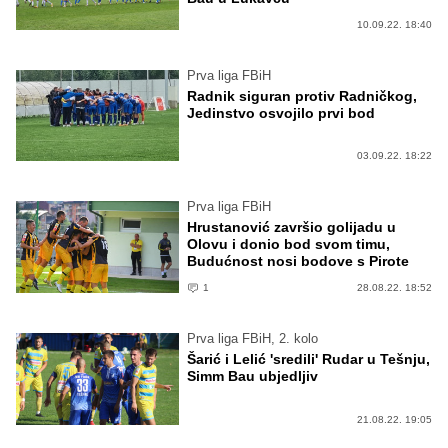
10.09.22. 18:40
Prva liga FBiH
Radnik siguran protiv Radničkog,
Jedinstvo osvojilo prvi bod
03.09.22. 18:22
Prva liga FBiH
Hrustanović završio golijadu u
Olovu i donio bod svom timu,
Budućnost nosi bodove s Pirote
1
28.08.22. 18:52
Prva liga FBiH, 2. kolo
Šarić i Lelić 'sredili' Rudar u Tešnju,
Simm Bau ubjedljiv
21.08.22. 19:05