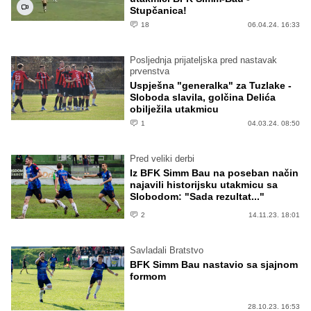
Stupčanica!
18
06.04.24. 16:33
Posljednja prijateljska pred nastavak
prvenstva
Uspješna "generalka" za Tuzlake -
Sloboda slavila, golčina Delića
obilježila utakmicu
1
04.03.24. 08:50
Pred veliki derbi
Iz BFK Simm Bau na poseban način
najavili historijsku utakmicu sa
Slobodom: "Sada rezultat..."
2
14.11.23. 18:01
Savladali Bratstvo
BFK Simm Bau nastavio sa sjajnom
formom
28.10.23. 16:53