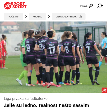
Prijava
Otvori profi
Ot
POČETNA
FUDBAL
UEFA LIGA PRVAKA (Ž)
Liga prvaka za fudbalerke
Želje su jedno, realnost nešto sasvim