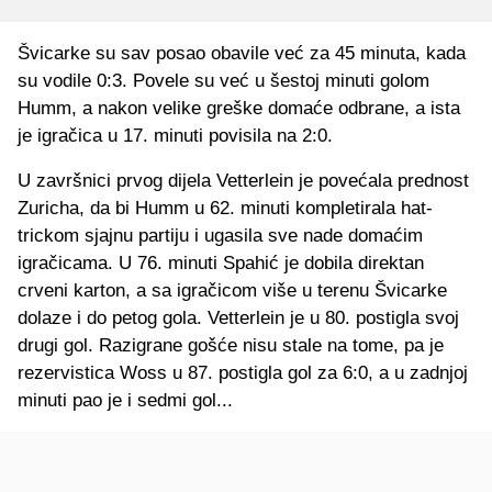
Švicarke su sav posao obavile već za 45 minuta, kada
su vodile 0:3. Povele su već u šestoj minuti golom
Humm, a nakon velike greške domaće odbrane, a ista
je igračica u 17. minuti povisila na 2:0.
U završnici prvog dijela Vetterlein je povećala prednost
Zuricha, da bi Humm u 62. minuti kompletirala hat-
trickom sjajnu partiju i ugasila sve nade domaćim
igračicama. U 76. minuti Spahić je dobila direktan
crveni karton, a sa igračicom više u terenu Švicarke
dolaze i do petog gola. Vetterlein je u 80. postigla svoj
drugi gol. Razigrane gošće nisu stale na tome, pa je
rezervistica Woss u 87. postigla gol za 6:0, a u zadnjoj
minuti pao je i sedmi gol...