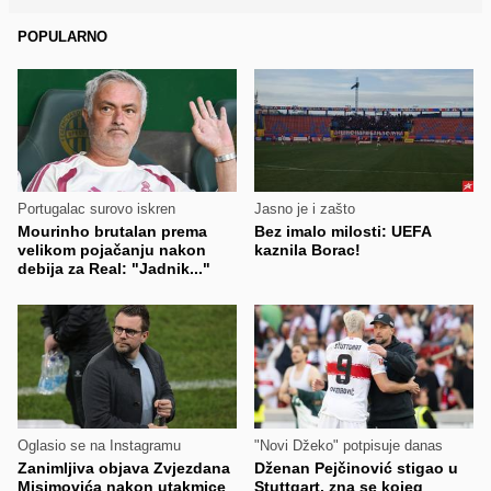
POPULARNO
Portugalac surovo iskren
Jasno je i zašto
Mourinho brutalan prema
Bez imalo milosti: UEFA
velikom pojačanju nakon
kaznila Borac!
debija za Real: "Jadnik..."
Oglasio se na Instagramu
"Novi Džeko" potpisuje danas
Zanimljiva objava Zvjezdana
Dženan Pejčinović stigao u
Misimovića nakon utakmice
Stuttgart, zna se kojeg