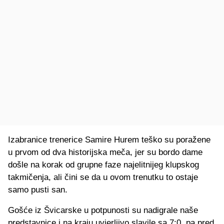
Izabranice trenerice Samire Hurem teško su poražene
u prvom od dva historijska meča, jer su bordo dame
došle na korak od grupne faze najelitnijeg klupskog
takmičenja, ali čini se da u ovom trenutku to ostaje
samo pusti san.
Gošće iz Švicarske u potpunosti su nadigrale naše
predstavnice i na kraju uvjerljivo slavile sa 7:0, pa pred