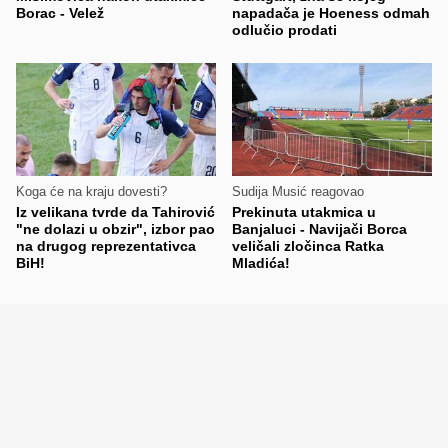
Borac - Velež
napadača je Hoeness odmah
odlučio prodati
Koga će na kraju dovesti?
Sudija Musić reagovao
Iz velikana tvrde da Tahirović
Prekinuta utakmica u
"ne dolazi u obzir", izbor pao
Banjaluci - Navijači Borca
na drugog reprezentativca
veličali zločinca Ratka
BiH!
Mladića!