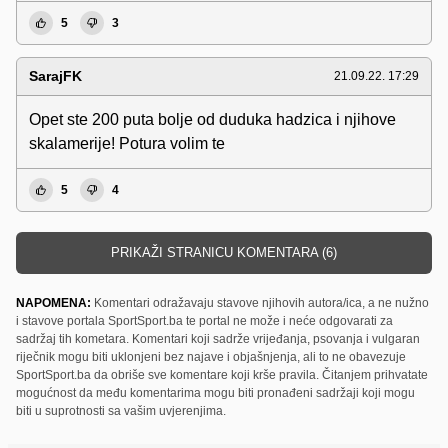
5
3
SarajFK
21.09.22. 17:29
Opet ste 200 puta bolje od duduka hadzica i njihove
skalamerije! Potura volim te
5
4
PRIKAŽI STRANICU KOMENTARA (6)
NAPOMENA:
Komentari odražavaju stavove njihovih autora/ica, a ne nužno
i stavove portala SportSport.ba te portal ne može i neće odgovarati za
sadržaj tih kometara. Komentari koji sadrže vrijeđanja, psovanja i vulgaran
riječnik mogu biti uklonjeni bez najave i objašnjenja, ali to ne obavezuje
SportSport.ba da obriše sve komentare koji krše pravila. Čitanjem prihvatate
mogućnost da među komentarima mogu biti pronađeni sadržaji koji mogu
biti u suprotnosti sa vašim uvjerenjima.