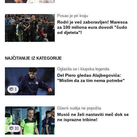
Posao je pri kraju
Rodri je već zaboravljen! Maresca
za 100 miliona eura dovodi "čudo
od djeteta"!
NAJČITANIJE IZ KATEGORIJE
Oglasila se i klupska legenda
Del Piero gledao Alajbegovića:
"Mislim da za tim nema potrebe"
1
Glavni sudija ne popušta
Musić ne želi nastaviti meč dok se
ne isprazne tribine!
31