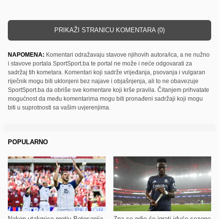
PRIKAŽI STRANICU KOMENTARA (0)
NAPOMENA:
Komentari odražavaju stavove njihovih autora/ica, a ne nužno
i stavove portala SportSport.ba te portal ne može i neće odgovarati za
sadržaj tih kometara. Komentari koji sadrže vrijeđanja, psovanja i vulgaran
riječnik mogu biti uklonjeni bez najave i objašnjenja, ali to ne obavezuje
SportSport.ba da obriše sve komentare koji krše pravila. Čitanjem prihvatate
mogućnost da među komentarima mogu biti pronađeni sadržaji koji mogu
biti u suprotnosti sa vašim uvjerenjima.
POPULARNO
Nakon utakmice protiv Botosanija
Zna se gdje će igrati iduće sezone