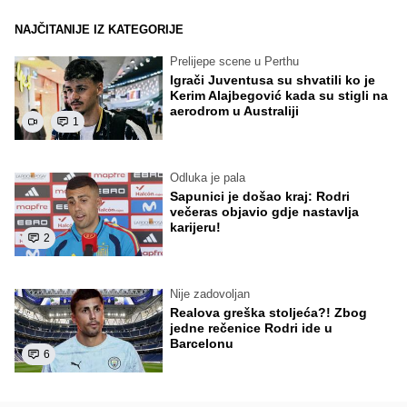
NAJČITANIJE IZ KATEGORIJE
Prelijepe scene u Perthu
Igrači Juventusa su shvatili ko je
Kerim Alajbegović kada su stigli na
aerodrom u Australiji
1
Odluka je pala
Sapunici je došao kraj: Rodri
večeras objavio gdje nastavlja
karijeru!
2
Nije zadovoljan
Realova greška stoljeća?! Zbog
jedne rečenice Rodri ide u
Barcelonu
6