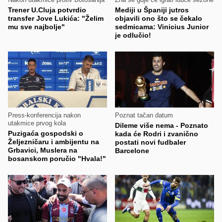
Trener U.Cluja potvrdio
Mediji u Španiji jutros
transfer Jove Lukića: "Želim
objavili ono što se čekalo
mu sve najbolje"
sedmicama: Vinicius Junior
je odlučio!
Press-konferencija nakon
Poznat tačan datum
utakmice prvog kola
Dileme više nema - Poznato
Puzigaća gospodski o
kada će Rodri i zvanično
Željezničaru i ambijentu na
postati novi fudbaler
Grbavici, Muslera na
Barcelone
bosanskom poručio "Hvala!"