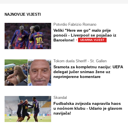
NAJNOVIJE VIJESTI
Potvrdio Fabrizio Romano
Veliki "Here we go" malo prije
ponoći - Liverpool se pojačao iz
·
Barcelone!
UDARNA VIJEST
Tokom duela Sheriff - St. Gallen
Sramota za kompletnu naciju: UEFA
delegat jučer snimao žene uz
neprimjerene komentare
Skandal
Fudbalska zvijezda napravila haos
u noćnom klubu - Udario je glavom
navijača!