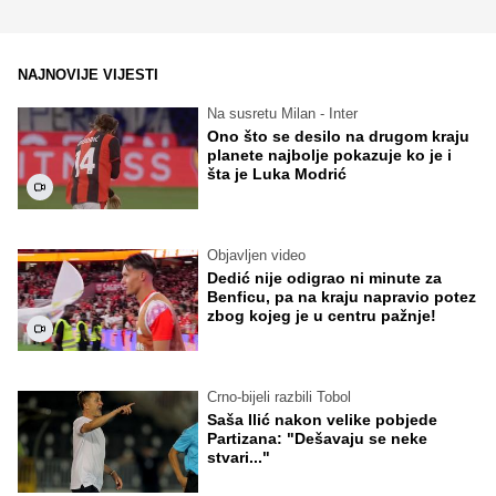
NAJNOVIJE VIJESTI
Na susretu Milan - Inter
Ono što se desilo na drugom kraju
planete najbolje pokazuje ko je i
šta je Luka Modrić
Objavljen video
Dedić nije odigrao ni minute za
Benficu, pa na kraju napravio potez
zbog kojeg je u centru pažnje!
Crno-bijeli razbili Tobol
Saša Ilić nakon velike pobjede
Partizana: "Dešavaju se neke
stvari..."