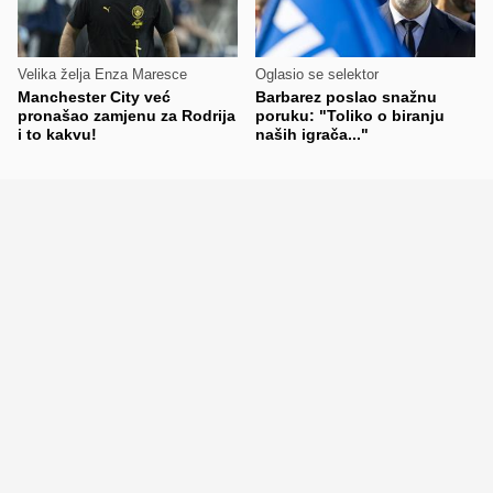
Velika želja Enza Maresce
Oglasio se selektor
Manchester City već
Barbarez poslao snažnu
pronašao zamjenu za Rodrija
poruku: "Toliko o biranju
i to kakvu!
naših igrača..."