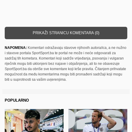
PRIKAŽI STRANICU KOMENTARA (0)
NAPOMENA:
Komentari odražavaju stavove njihovih autora/ica, a ne nužno
i stavove portala SportSport.ba te portal ne može i neće odgovarati za
sadržaj tih kometara. Komentari koji sadrže vrijeđanja, psovanja i vulgaran
riječnik mogu biti uklonjeni bez najave i objašnjenja, ali to ne obavezuje
SportSport.ba da obriše sve komentare koji krše pravila. Čitanjem prihvatate
mogućnost da među komentarima mogu biti pronađeni sadržaji koji mogu
biti u suprotnosti sa vašim uvjerenjima.
POPULARNO