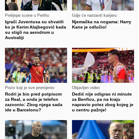
Prelijepe scene u Perthu
Gdje će nastaviti karijeru
Igrači Juventusa su shvatili
Njemačka na nogama: Harry
ko je Kerim Alajbegović kada
Kane je odlučio!
su stigli na aerodrom u
Australiji
Poziv koji je sve promijenio
Objavljen video
Rodri je bio pred potpisom
Dedić nije odigrao ni minute
za Real, a onda je telefon
za Benficu, pa na kraju
zazvonio: Zbog njega sada
napravio potez zbog kojeg je
ide u Barcelonu?
u centru pažnje!