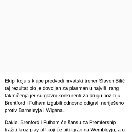
Ekipi koju s klupe predvodi hrvatski trener Slaven Bilić
taj rezultat bio je dovoljan za plasman u najviši rang
takmičenja jer su glavni konkurenti za drugu poziciju
Brentford i Fulham izgubili odnosno odigrali neriješeno
protiv Barnsleyja i Wigana.
Dakle, Brenford i Fulham će šansu za Premiership
tražiti kroz play off koji će biti igran na Wembleyju, a u