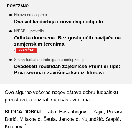
POVEZANO
Najava drugog kola
Dva velika derbija i nove dvije odgode
N/FSBiH potvrdio
Odluka donesena: Bez gostujućih navijača na
zamjenskim terenima
·
ZVANIČNO
Sjajan fudbal se tada igrao u našoj zemlji
Dvadeseti rođendan zajedničke Premijer lige:
Prva sezona i završnica kao iz filmova
Ovo sigurno večeras nagovještava dobru fudbalsku
predstavu, a poznati su i sastavi ekipa.
SLOGA DOBOJ
: Trako, Hasanbegović, Zajić, Popara,
Đorić, Milaković, Šaula, Janković, Kujundžić, Stapić,
Kulenović.