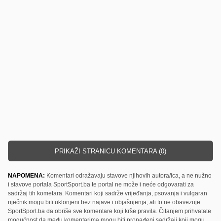
PRIKAŽI STRANICU KOMENTARA (0)
NAPOMENA:
Komentari odražavaju stavove njihovih autora/ica, a ne nužno
i stavove portala SportSport.ba te portal ne može i neće odgovarati za
sadržaj tih kometara. Komentari koji sadrže vrijeđanja, psovanja i vulgaran
riječnik mogu biti uklonjeni bez najave i objašnjenja, ali to ne obavezuje
SportSport.ba da obriše sve komentare koji krše pravila. Čitanjem prihvatate
mogućnost da među komentarima mogu biti pronađeni sadržaji koji mogu