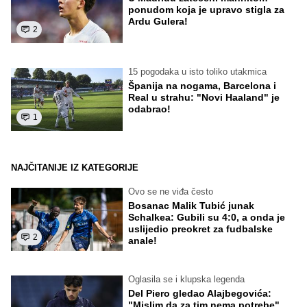
ponudom koja je upravo stigla za
Ardu Gulera!
2
15 pogodaka u isto toliko utakmica
Španija na nogama, Barcelona i
Real u strahu: "Novi Haaland" je
odabrao!
1
NAJČITANIJE IZ KATEGORIJE
Ovo se ne viđa često
Bosanac Malik Tubić junak
Schalkea: Gubili su 4:0, a onda je
uslijedio preokret za fudbalske
2
anale!
Oglasila se i klupska legenda
Del Piero gledao Alajbegovića:
"Mislim da za tim nema potrebe"