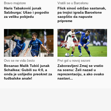
Bravo majstore
Vratili se u Barcelonu
Haris Tabaković junak
Flick sinoć održao sastanak,
Salzburga: Ušao i pogodio
pa trojici igrača Barcelone
za veliku pobjedu
saopštio da napuste
pripreme
Ovo se ne viđa često
Prvi gol u novoj sezoni
Bosanac Malik Tubić junak
Zaboravljeni Zmaj se vratio
Schalkea: Gubili su 4:0, a
na scenu: Želi nazad u
onda je uslijedio preokret za
reprezentaciju, a ako ovako
fudbalske anale!
nastavi...