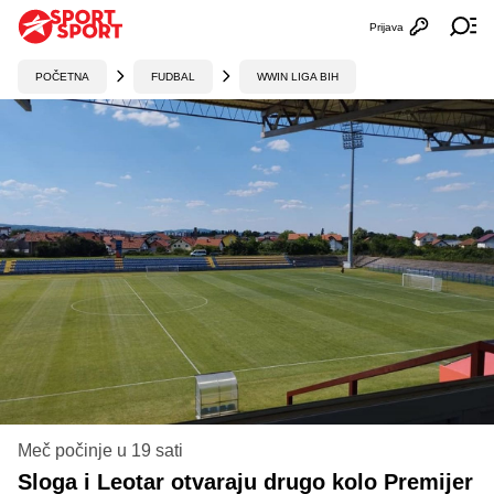
Prijava
Otvori profi
Ot
POČETNA
FUDBAL
WWIN LIGA BIH
Meč počinje u 19 sati
Sloga i Leotar otvaraju drugo kolo Premijer