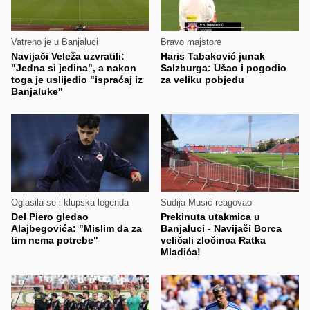
Vatreno je u Banjaluci
Bravo majstore
Navijači Veleža uzvratili:
Haris Tabaković junak
"Jedna si jedina", a nakon
Salzburga: Ušao i pogodio
toga je uslijedio "ispraćaj iz
za veliku pobjedu
Banjaluke"
Oglasila se i klupska legenda
Sudija Musić reagovao
Del Piero gledao
Prekinuta utakmica u
Alajbegovića: "Mislim da za
Banjaluci - Navijači Borca
tim nema potrebe"
veličali zločinca Ratka
Mladića!