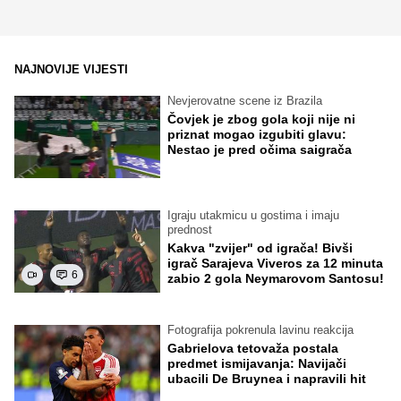
NAJNOVIJE VIJESTI
Nevjerovatne scene iz Brazila
Čovjek je zbog gola koji nije ni
priznat mogao izgubiti glavu:
Nestao je pred očima saigrača
Igraju utakmicu u gostima i imaju
prednost
Kakva "zvijer" od igrača! Bivši
igrač Sarajeva Viveros za 12 minuta
6
zabio 2 gola Neymarovom Santosu!
Fotografija pokrenula lavinu reakcija
Gabrielova tetovaža postala
predmet ismijavanja: Navijači
ubacili De Bruynea i napravili hit