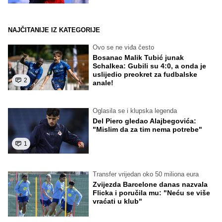
NAJČITANIJE IZ KATEGORIJE
Ovo se ne viđa često
Bosanac Malik Tubić junak
Schalkea: Gubili su 4:0, a onda je
uslijedio preokret za fudbalske
2
anale!
Oglasila se i klupska legenda
Del Piero gledao Alajbegovića:
"Mislim da za tim nema potrebe"
1
Transfer vrijedan oko 50 miliona eura
Zvijezda Barcelone danas nazvala
Flicka i poručila mu: "Neću se više
vraćati u klub"