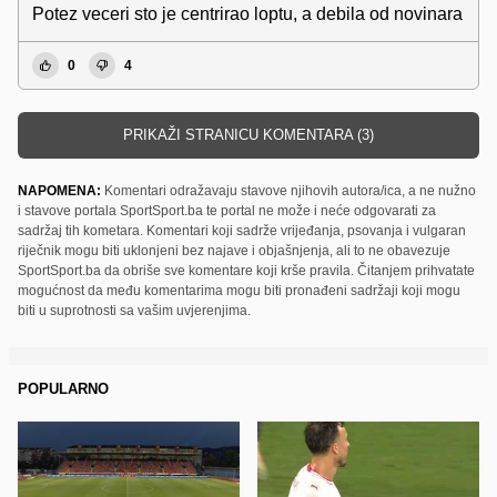
Potez veceri sto je centrirao loptu, a debila od novinara
0
4
PRIKAŽI STRANICU KOMENTARA (3)
NAPOMENA:
Komentari odražavaju stavove njihovih autora/ica, a ne nužno
i stavove portala SportSport.ba te portal ne može i neće odgovarati za
sadržaj tih kometara. Komentari koji sadrže vrijeđanja, psovanja i vulgaran
riječnik mogu biti uklonjeni bez najave i objašnjenja, ali to ne obavezuje
SportSport.ba da obriše sve komentare koji krše pravila. Čitanjem prihvatate
mogućnost da među komentarima mogu biti pronađeni sadržaji koji mogu
biti u suprotnosti sa vašim uvjerenjima.
POPULARNO