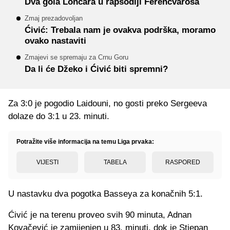
Dva gola Lončara u rapsodiji Ferencvarosa
Zmaj prezadovoljan
Ćivić: Trebala nam je ovakva podrška, moramo
ovako nastaviti
Zmajevi se spremaju za Crnu Goru
Da li će Džeko i Ćivić biti spremni?
Za 3:0 je pogodio Laidouni, no gosti preko Sergeeva
dolaze do 3:1 u 23. minuti.
Potražite više informacija na temu Liga prvaka:
VIJESTI
TABELA
RASPORED
U nastavku dva pogotka Basseya za konačnih 5:1.
Ćivić je na terenu proveo svih 90 minuta, Adnan
Kovačević je zamijenjen u 83. minuti, dok je Stjepan