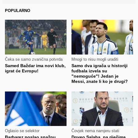
POPULARNO
Čeka se samo zvanična potvrda
Mnogi to nisu mogli uraditi
Samed Baždar ima novi klub,
Samo dva igrača u historiji
igrat će Evropu!
fudbala izvela su
"nemoguće"! Jedan je
Messi, znate li ko je drugi?
Oglasio se selektor
Čovjek nema namjeru stati
Barbarez poslao snažnu
Doveo Salaha, pa riječima