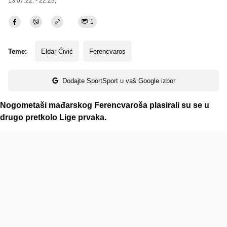
13.07.22. - 22:23,
1
Teme:
Eldar Ćivić
Ferencvaros
Dodajte SportSport u vaš Google izbor
Nogometaši mađarskog Ferencvaroša plasirali su se u
drugo pretkolo Lige prvaka.