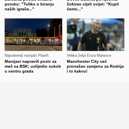
poruku: "Toliko o biranju
šokirao cijeli svijet: "Kupit
naših igrača..."
ćemo..."
Najvatreniji navijači Plavih
Velika želja Enza Maresce
Manijaci napravili poziv za
Manchester City već
meč sa BSK; uslijedio sukob
pronašao zamjenu za Rodrija
u centru grada
i to kakvu!