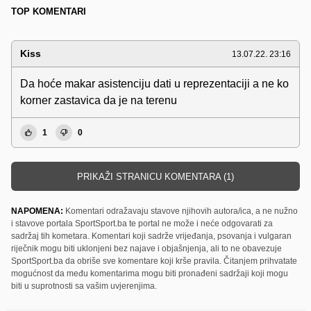
TOP KOMENTARI
Kiss
13.07.22. 23:16
Da hoće makar asistenciju dati u reprezentaciji a ne ko
korner zastavica da je na terenu
1
0
PRIKAŽI STRANICU KOMENTARA (1)
NAPOMENA:
Komentari odražavaju stavove njihovih autora/ica, a ne nužno
i stavove portala SportSport.ba te portal ne može i neće odgovarati za
sadržaj tih kometara. Komentari koji sadrže vrijeđanja, psovanja i vulgaran
riječnik mogu biti uklonjeni bez najave i objašnjenja, ali to ne obavezuje
SportSport.ba da obriše sve komentare koji krše pravila. Čitanjem prihvatate
mogućnost da među komentarima mogu biti pronađeni sadržaji koji mogu
biti u suprotnosti sa vašim uvjerenjima.