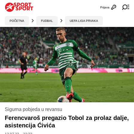
Prijava
Otvori profi
Ot
POČETNA
FUDBAL
UEFA LIGA PRVAKA
Sigurna pobjeda u revansu
Ferencvaroš pregazio Tobol za prolaz dalje,
asistencija Ćivića