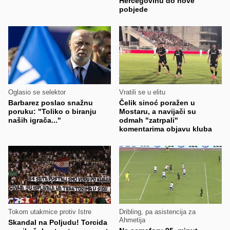
Hercegovinu do nove
pobjede
Oglasio se selektor
Vratili se u elitu
Barbarez poslao snažnu
Čelik sinoć poražen u
poruku: "Toliko o biranju
Mostaru, a navijači su
naših igrača..."
odmah "zatrpali"
komentarima objavu kluba
Tokom utakmice protiv Istre
Dribling, pa asistencija za
Ahmetija
Skandal na Poljudu! Torcida