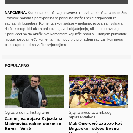
NAPOMENA:
Komentari odražavaju stavove njihovih autora/ica, a ne nužno
i stavove portala SportSport.ba te portal ne može i neće odgovarati za
sadržaj tih kometara. Komentari koji sadrže vrijeđanja, psovanja i vulgaran
riječnik mogu biti uklonjeni bez najave i objašnjenja, ali to ne obavezuje
SportSport.ba da obriše sve komentare koji krše pravila. Čitanjem prihvatate
mogućnost da među komentarima mogu biti pronađeni sadržaji koji mogu
biti u suprotnosti sa vašim uvjerenjima.
POPULARNO
Oglasio se na Instagramu
Sjajna predstava mladog
reprezentativca
Zanimljiva objava Zvjezdana
Mak Omerović zatrpao koš
Misimovića nakon utakmice
Bugarske i odveo Bosnu i
Borac - Velež