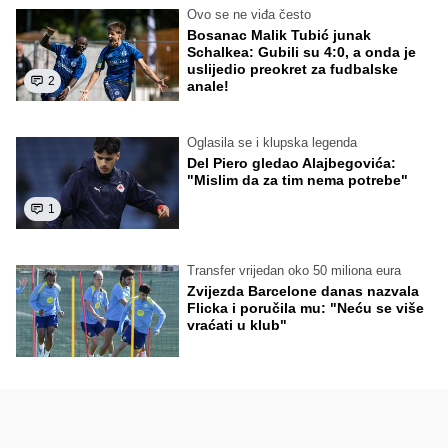
Ovo se ne viđa često
Bosanac Malik Tubić junak
Schalkea: Gubili su 4:0, a onda je
uslijedio preokret za fudbalske
2
anale!
Oglasila se i klupska legenda
Del Piero gledao Alajbegovića:
"Mislim da za tim nema potrebe"
1
Transfer vrijedan oko 50 miliona eura
Zvijezda Barcelone danas nazvala
Flicka i poručila mu: "Neću se više
vraćati u klub"