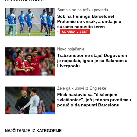
Sumnja se na tešku povredu
Šok na treningu Barcelone!
Prolomio se vrisak, a onda je u
suzama napustio teren
·
UDARNA VIJEST
Novo pojačanje
Trabzonspor ne staje: Dogovoren
je napadač, igrao je sa Salahom u
Liverpoolu
Žele ga klubovi iz Engleske
Flick nastavio sa "čišćenjem
svlačionice", još jednom prvotimcu
poručio da napusti Barcelonu
NAJČITANIJE IZ KATEGORIJE