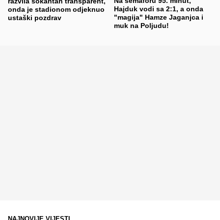
Na semaforu 95. minut,
razvila šokantan transparent,
Hajduk vodi sa 2:1, a onda
onda je stadionom odjeknuo
"magija" Hamze Jaganjca i
ustaški pozdrav
muk na Poljudu!
NAJNOVIJE VIJESTI