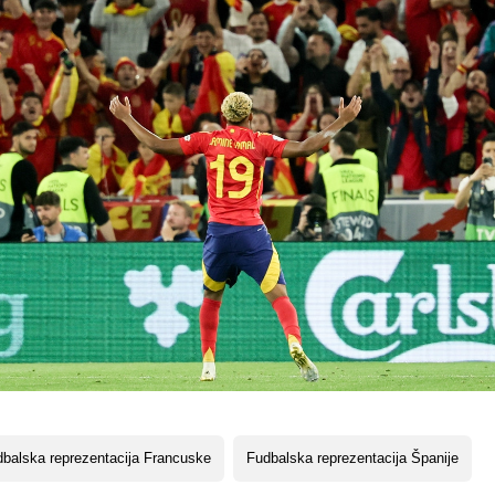
balska reprezentacija Francuske
Fudbalska reprezentacija Španije