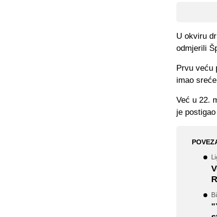
U okviru dr
odmjerili Š
Prvu veću p
imao sreće
Već u 22. m
je postigao
POVEZ
Li
V
R
Bi
"
s