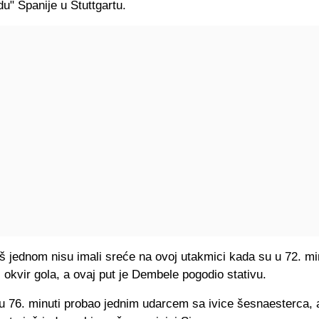
rdu" Španije u Stuttgartu.
š jednom nisu imali sreće na ovoj utakmici kada su u 72. min
i okvir gola, a ovaj put je Dembele pogodio stativu.
 76. minuti probao jednim udarcem sa ivice šesnaesterca, a