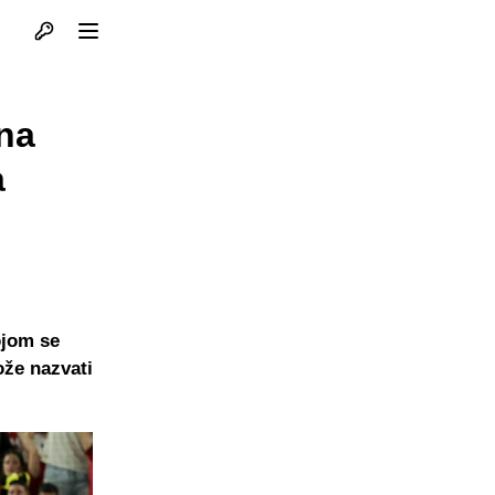
Otvori profil
Otvori meni
ena
a
ojom se
ože nazvati