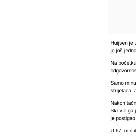
Huijsen je 
je još jed
Na početku
odgovornost
Samo minut 
strijelaca, 
Nakon tačn
Skrivio ga 
je postigao
U 67. minut