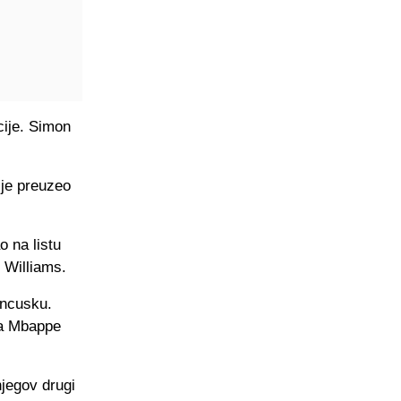
icije. Simon
 je preuzeo
 na listu
- Williams.
ancusku.
, a Mbappe
njegov drugi