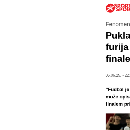
Fenomena
Pukla
furij
final
05.06.25. - 22
"Fudbal je
može opisa
finalem pri