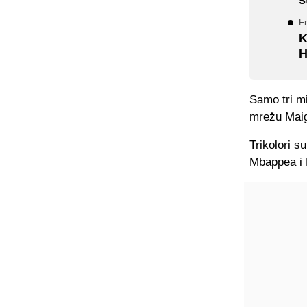
Fr
K
H
Samo tri mi
mrežu Maig
Trikolori s
Mbappea i 