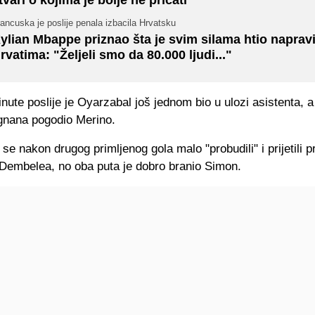
ancuska je poslije penala izbacila Hrvatsku
ylian Mbappe priznao šta je svim silama htio napravi
rvatima: "Željeli smo da 80.000 ljudi..."
nute poslije je Oyarzabal još jednom bio u ulozi asistenta, a 
nana pogodio Merino.
u se nakon drugog primljenog gola malo "probudili" i prijetili 
Dembelea, no oba puta je dobro branio Simon.