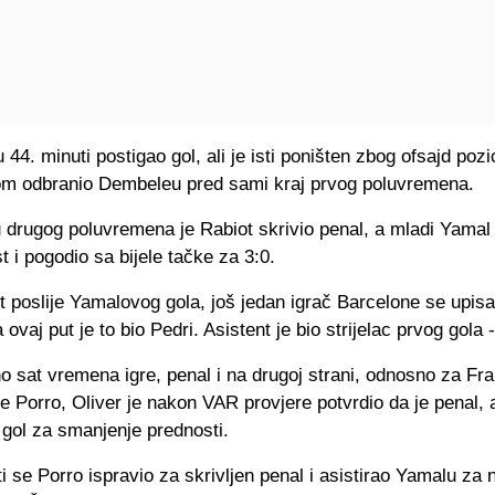
u 44. minuti postigao gol, ali je isti poništen zbog ofsajd poz
nom odbranio Dembeleu pred sami kraj prvog poluvremena.
 drugog poluvremena je Rabiot skrivio penal, a mladi Yamal
 i pogodio sa bijele tačke za 3:0.
poslije Yamalovog gola, još jedan igrač Barcelone se upisao
a ovaj put je to bio Pedri. Asistent je bio strijelac prvog gola 
o sat vremena igre, penal i na drugoj strani, odnosno za Fr
je Porro, Oliver je nakon VAR provjere potvrdio da je penal
 gol za smanjenje prednosti.
i se Porro ispravio za skrivljen penal i asistirao Yamalu za 