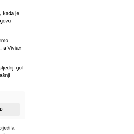
, kada je
egovu
žemo
, a Vivian
ljednji gol
ašnji
ED
ijedila