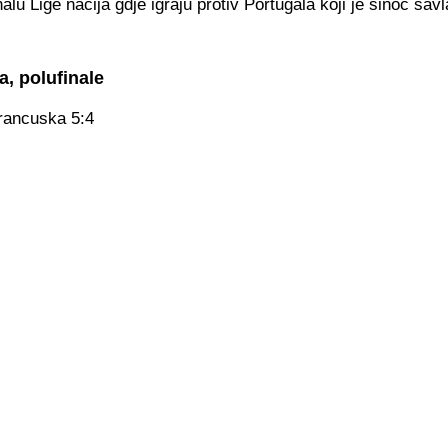
nalu Lige nacija gdje igraju protiv Portugala koji je sinoć sav
a, polufinale
Francuska 5:4