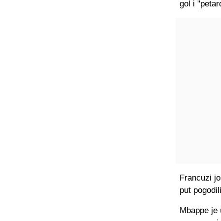
gol i "peta
Francuzi jo
put pogodil
Mbappe je u