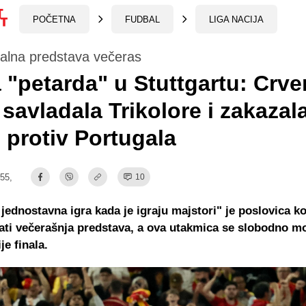
POČETNA
FUDBAL
LIGA NACIJA
lna predstava večeras
 "petarda" u Stuttgartu: Crv
a savladala Trikolore i zakazal
e protiv Portugala
:55,
10
 jednostavna igra kada je igraju majstori" je poslovica k
ti večerašnja predstava, a ova utakmica se slobodno m
je finala.