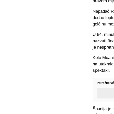
pravom mje
Napadač Re
dodao loptu
golčinu mo
U 84. minu
nazvati fin
je nespret
Kolo Muani 
na utakmici
spektakl.
Potražite v
Španija je 