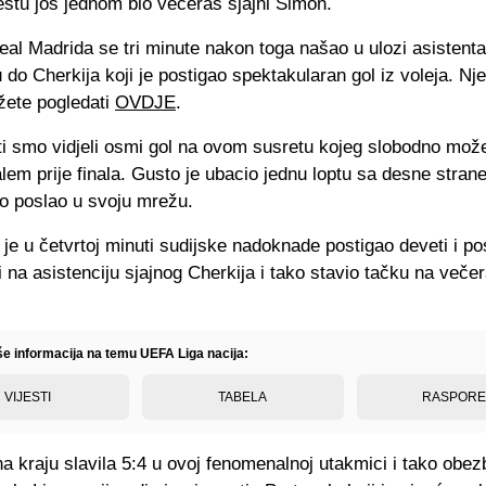
stu još jednom bio večeras sjajni Simon.
al Madrida se tri minute nakon toga našao u ulozi asistenta
 do Cherkija koji je postigao spektakularan gol iz voleja. Nj
žete pogledati
OVDJE
.
ti smo vidjeli osmi gol na ovom susretu kojeg slobodno mo
alem prije finala. Gusto je ubacio jednu loptu sa desne strane
no poslao u svoju mrežu.
je u četvrtoj minuti sudijske nadoknade postigao deveti i pos
 na asistenciju sjajnog Cherkija i tako stavio tačku na večer
iše informacija na temu UEFA Liga nacija:
VIJESTI
TABELA
RASPOR
na kraju slavila 5:4 u ovoj fenomenalnoj utakmici i tako obezb