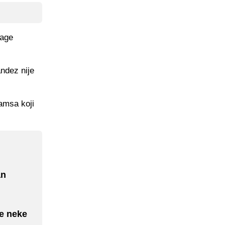
nage
andez nije
iamsa koji
an
je neke