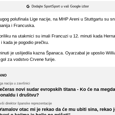
Dodajte SportSport u vaš Google izbor
ugog polufinala Lige nacije, na MHP Areni u Stuttgartu su s
panija i Francuska.
riliku na utakmici su imali Francuzi u 12. minuti kada Hern
 i kada je pogodio prečku.
inuti je uslijedila kazna Španaca. Oyarzabal je uposlio Will
 gol za vodstvo Crvene furije.
ANO
ga nacija u završnici
ečeras novi sudar evropskih titana - Ko će na megd
onaldu i društvu?
vši direktor španske reprezentacije
Yamalov otac mi je rekao da će mu ubiti sina, rekao 
tvari o kojima je bolje ne pričati"