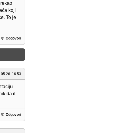
 rekao
ača koji
ce. To je
Odgovori
.05.26. 16:53
taciju
ik da ili
Odgovori