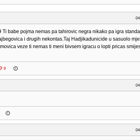
04
 Ti babe pojma nemas pa tahirovic negra nikako pa igra stand
lajbegovica i drugih nekontas.Taj Hadjikadunicide u sasuolo mje
ovica veze ti nemas ti meni bivsem igracu o lopti pricas smije
.
0
04
04