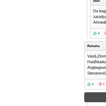
milli
Da bagg
zaradju
Ahmedho
0
Rehaha
Vasilj,Zlom
Hadžikadun
Alajbegovi
Stevanović,
0
1