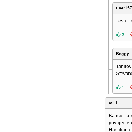
user15
Jesu li
3
Baggy
Tahirov
Stevano
1
milli
Barisic i a
povrijedje
Hadjikaduni