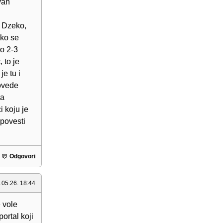
van
n Dzeko,
ako se
o 2-3
 to je
je tu i
povede
ra
i koju je
 povesti
Odgovori
.05.26. 18:44
e vole
ortal koji