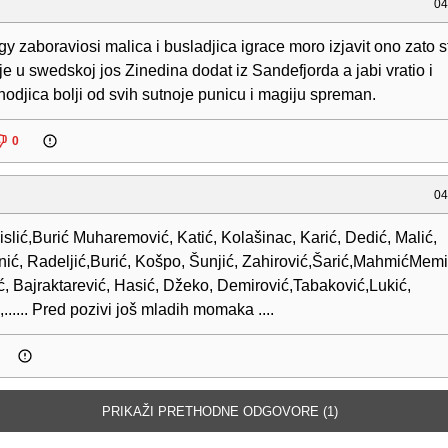
04
y zaboraviosi malica i busladjica igrace moro izjavit ono zato s
je u swedskoj jos Zinedina dodat iz Sandefjorda a jabi vratio i
djica bolji od svih sutnoje punicu i magiju spreman.
0
04
islić,Burić Muharemović, Katić, Kolašinac, Karić, Dedić, Malić,
ić, Radeljić,Burić, Košpo, Šunjić, Zahirović,Šarić,MahmićMemi
ć, Bajraktarević, Hasić, Džeko, Demirović,Tabaković,Lukić,
...... Pred pozivi još mladih momaka ....
PRIKAŽI PRETHODNE ODGOVORE (1)