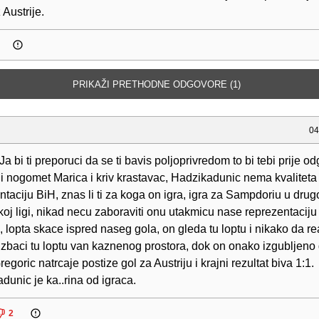
 Austrije.
PRIKAŽI PRETHODNE ODGOVORE (1)
04
Ja bi ti preporuci da se ti bavis poljoprivredom to bi tebi prije o
i i nogomet Marica i kriv krastavac, Hadzikadunic nema kvaliteta
ntaciju BiH, znas li ti za koga on igra, igra za Sampdoriu u drug
skoj ligi, nikad necu zaboraviti onu utakmicu nase reprezentaciju 
e, lopta skace ispred naseg gola, on gleda tu loptu i nikako da r
 izbaci tu loptu van kaznenog prostora, dok on onako izgubljeno 
regoric natrcaje postize gol za Austriju i krajni rezultat biva 1:1.
dunic je ka..rina od igraca.
2