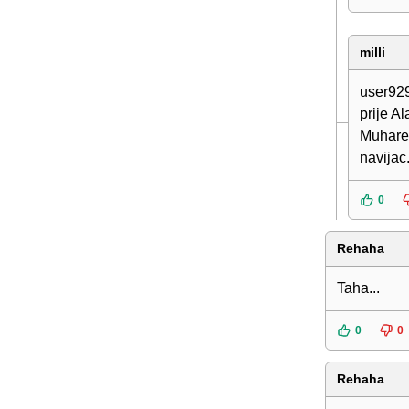
milli
user929
prije A
Muharem
navijac
0
Rehaha
Taha...
0
0
Rehaha