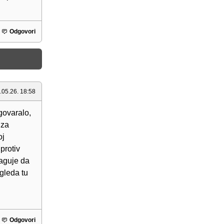
Odgovori
.05.26. 18:58
dgovaralo,
 za
oj
protiv
eaguje da
gleda tu
Odgovori