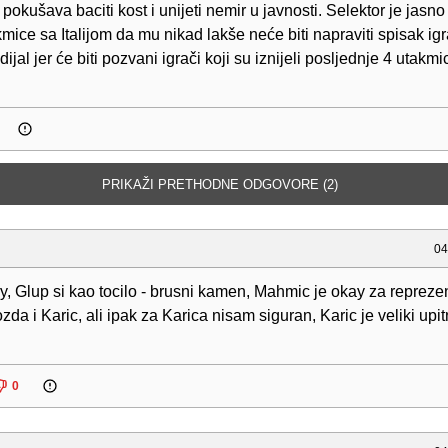
pokušava baciti kost i unijeti nemir u javnosti. Selektor je jasno
kmice sa Italijom da mu nikad lakše neće biti napraviti spisak igr
ijal jer će biti pozvani igrači koji su iznijeli posljednje 4 utakmi
PRIKAŽI PRETHODNE ODGOVORE (2)
04
 Glup si kao tocilo - brusni kamen, Mahmic je okay za reprezen
da i Karic, ali ipak za Karica nisam siguran, Karic je veliki upitn
0