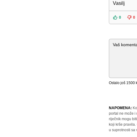
Vasilj
0
0
Komentar
Ostalo još
1500
k
NAPOMENA:
Ko
portal ne može i
riječnik mogu bit
koji krše pravil
u suprotnosti sa