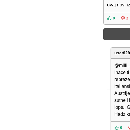
ovaj novi iz
0
2
user929
@milli, 
inace t
repreze
italian
Austrij
sutne i
loptu, G
Hadzika
0