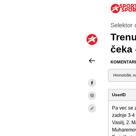
Selektor 
Trenu
čeka 
KOMENTARI 
Sortiraj
UserID
Pa vec se z
zadnje 3-4 
Vasilj, 2. 
Muharemovic