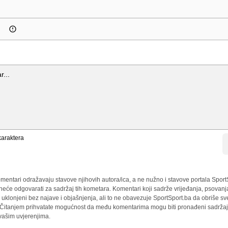
araktera
mentari odražavaju stavove njihovih autora/ica, a ne nužno i stavove portala Sport
 neće odgovarati za sadržaj tih kometara. Komentari koji sadrže vrijeđanja, psovanj
i uklonjeni bez najave i objašnjenja, ali to ne obavezuje SportSport.ba da obriše 
a. Čitanjem prihvatate mogućnost da među komentarima mogu biti pronađeni sadržaji
 vašim uvjerenjima.