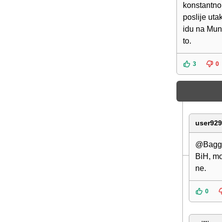
konstantno 
poslije uta
idu na Mund
to.
3
0
user929
@Baggy,
BiH, moz
ne.
0