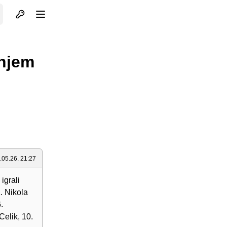
Otvori profil
Otvori meni
enjem
.05.26. 21:27
igrali
. Nikola
.
Celik, 10.