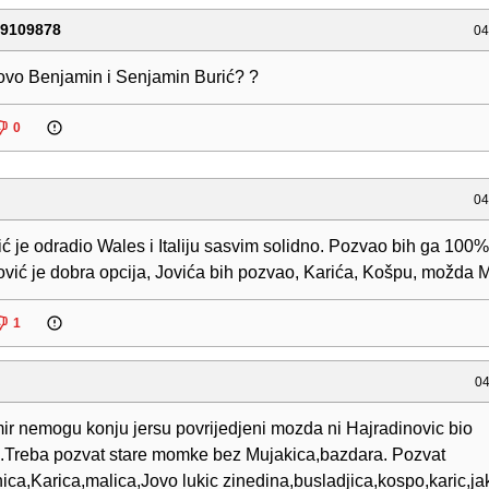
79109878
04
 ovo Benjamin i Senjamin Burić? ?
0
04
ić je odradio Wales i Italiju sasvim solidno. Pozvao bih ga 100%
vić je dobra opcija, Jovića bih pozvao, Karića, Košpu, možda M
1
04
mir nemogu konju jersu povrijedjeni mozda ni Hajradinovic bio
n.Treba pozvat stare momke bez Mujakica,bazdara. Pozvat
ca,Karica,malica,Jovo lukic zinedina,busladjica,kospo,karic,ja