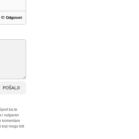
Odgovori
POŠALJI
Sport.ba te
a i vulgaran
sve komentare
 koji mogu biti