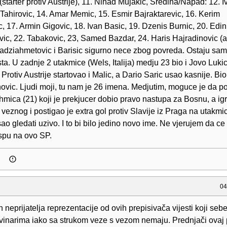
(starter protiv Austrije), 11. Nihad Mujakic, Sredina/Napad: 12. I
 Tahirovic, 14. Amar Memic, 15. Esmir Bajraktarevic, 16. Kerim
, 17. Armin Gigovic, 18. Ivan Basic, 19. Dzenis Burnic, 20. Edi
vic, 22. Tabakovic, 23, Samed Bazdar, 24. Haris Hajradinovic (
Hadziahmetovic i Barisic sigurno nece zbog povreda. Ostaju sam
ta. U zadnje 2 utakmice (Wels, Italija) medju 23 bio i Jovo Lukic,
Protiv Austrije startovao i Malic, a Dario Saric usao kasnije. Bio 
ovic. Ljudi moji, tu nam je 26 imena. Medjutim, moguce je da 
mica (21) koji je prekjucer dobio pravo nastupa za Bosnu, a ig
veznog i postigao je extra gol protiv Slavije iz Praga na utakmic
ao gledati uzivo. I to bi bilo jedino novo ime. Ne vjerujem da ce
pu na ovo SP.
04
neprijatelja reprezentacije od ovih prepisivača vijesti koji seb
vinarima iako sa strukom veze s vezom nemaju. Prednjači ovaj p