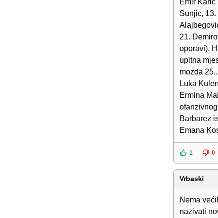
Emir Karic 
Sunjic, 13.
Alajbegovic
21. Demiro
oporavi). 
upitna mjes
mozda 25.. 
Luka Kulen
Ermina Mah
ofanzivnog 
Barbarez is
Emana Kos
1
0
Vrbaski
Nema većih 
nazivati no