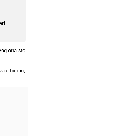
red
og orla što
evaju himnu,