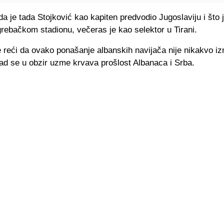
da je tada Stojković kao kapiten predvodio Jugoslaviju i što j
rebačkom stadionu, večeras je kao selektor u Tirani.
e reći da ovako ponašanje albanskih navijača nije nikakvo i
ad se u obzir uzme krvava prošlost Albanaca i Srba.