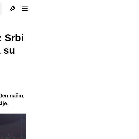
Otvori profil
Otvori meni
 Srbi
a su
len način,
ije.