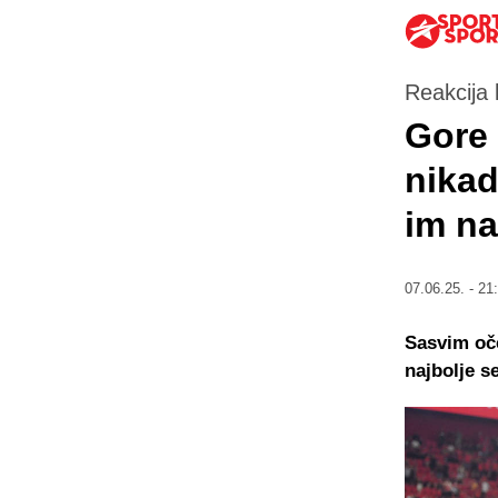
Reakcija 
Gore 
nikad
im na
07.06.25. - 21
Sasvim oče
najbolje s