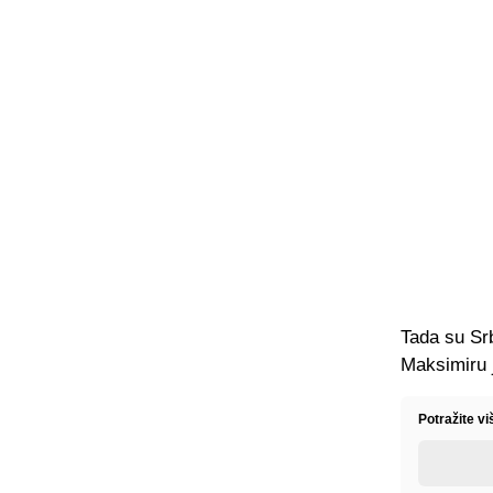
Tada su Sr
Maksimiru j
Potražite vi