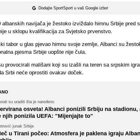
Dodajte SportSport u vaš Google izbor
albanskih navijača je žestoko izviždalo himnu Srbije pred 
nije u sklopu kvalifikacija za Svjetsko prvenstvo.
ki tabor u glas pjevao himnu svoje zemlje, Albanci su žesto
nalna pjesma Srbije uopšte nije čula.
su provocirali mališani koji su izašli na teren sa srpskim igra
da Srbi neće oprostiti ovakav doček.
ANO
rali su uraditi šta je naređeno
ervirana osveta! Albanci ponizili Srbiju na stadionu,
e njih ponizila UEFA: "Mijenjajte to"
trović junak Srbije
eč u Tirani počeo: Atmosfera je paklena igraju Albani