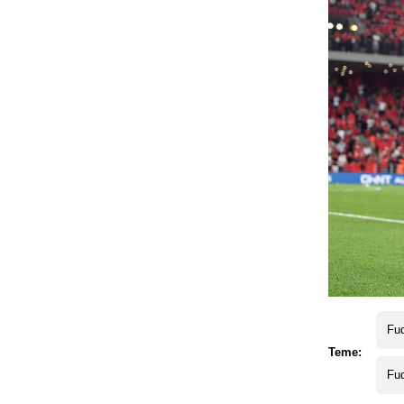
Fud
Teme:
Fud