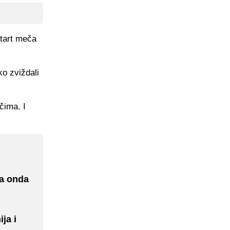
start meča
ko zviždali
čima. I
 a onda
ja i