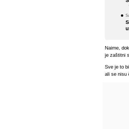
S
S
S
u
Naime, dok 
je zaštitni
Sve je to b
ali se nisu