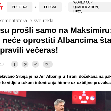
WORLD CUP
POČETNA
FUDBAL
QUALIFICATION,
UEFA
komentatora je sve rekla
su prošli samo na Maksimiru:
 neće oprostiti Albancima št
pravili večeras!
:13,
1
kivano Srbija je na Air Albaniji u Tirani dočekana na pak
e to vidjelo tokom intoniranja himne uz ozbiljne provokac