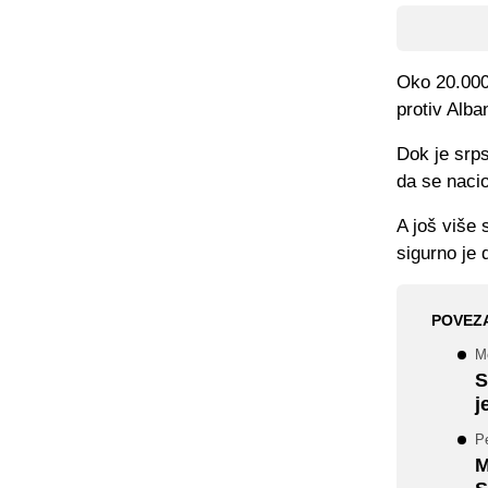
Oko 20.000 
protiv Alba
Dok je srps
da se nacio
A još više 
sigurno je 
POVEZ
Mo
S
j
Pe
M