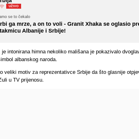
rbija
UŽIVO
amo se to čekalo
rbi ga mrze, a on to voli - Granit Xhaka se oglasio p
takmicu Albanije i Srbije!
je intonirana himna nekoliko mališana je pokazivalo dvoglav
 simbol albanskog naroda.
io veliki motiv za reprezentativce Srbije da što glasnije otpj
 čuli u TV prijenosu.