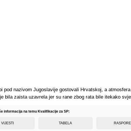
bi pod nazivom Jugoslavije gostovali Hrvatskoj, a atmosfera
e bila zaista uzavrela jer su rane zbog rata bile itekako svj
še informacija na temu Kvalifikacije za SP:
VIJESTI
TABELA
RASPOR