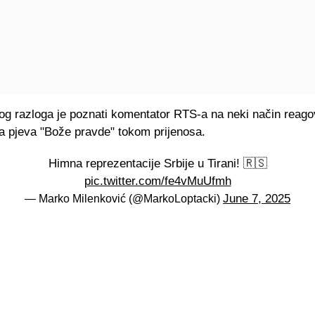
og razloga je poznati komentator RTS-a na neki način reago
a pjeva "Bože pravde" tokom prijenosa.
Himna reprezentacije Srbije u Tirani! 🇷🇸
pic.twitter.com/fe4vMuUfmh
June 7, 2025
— Marko Milenković (@MarkoLoptacki)