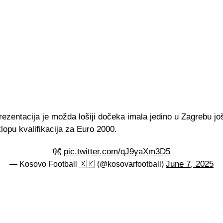
ezentacija je možda lošiji dočeka imala jedino u Zagrebu jo
lopu kvalifikacija za Euro 2000.
👐
pic.twitter.com/qJ9yaXm3D5
June 7, 2025
— Kosovo Football 🇽🇰 (@kosovarfootball)