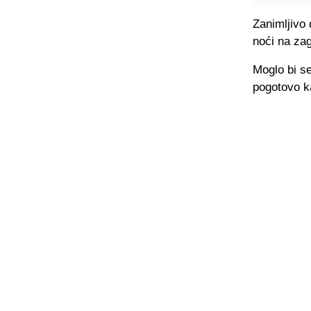
Zanimljivo 
noći na zag
Moglo bi s
pogotovo k