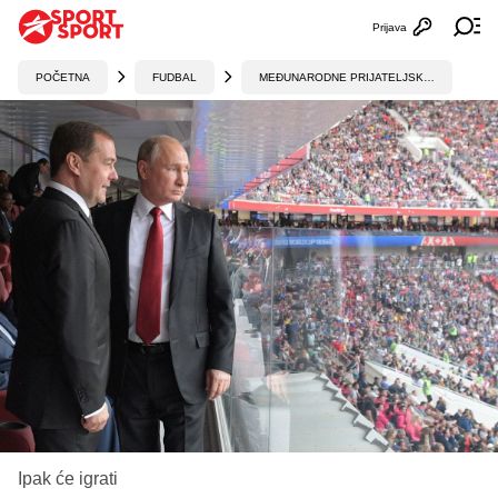
Prijava
Otvori profi
Ot
POČETNA
FUDBAL
MEĐUNARODNE PRIJATELJSKE UTAKMICE
Ipak će igrati