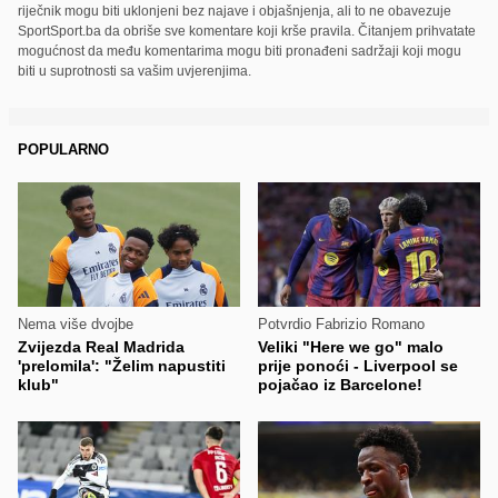
riječnik mogu biti uklonjeni bez najave i objašnjenja, ali to ne obavezuje
SportSport.ba da obriše sve komentare koji krše pravila. Čitanjem prihvatate
mogućnost da među komentarima mogu biti pronađeni sadržaji koji mogu
biti u suprotnosti sa vašim uvjerenjima.
POPULARNO
Nema više dvojbe
Potvrdio Fabrizio Romano
Zvijezda Real Madrida
Veliki "Here we go" malo
'prelomila': "Želim napustiti
prije ponoći - Liverpool se
klub"
pojačao iz Barcelone!