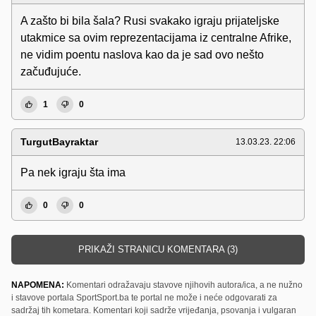
A zašto bi bila šala? Rusi svakako igraju prijateljske
utakmice sa ovim reprezentacijama iz centralne Afrike,
ne vidim poentu naslova kao da je sad ovo nešto
začuđujuće.
1
0
TurgutBayraktar
13.03.23. 22:06
Pa nek igraju šta ima
0
0
PRIKAŽI STRANICU KOMENTARA (3)
NAPOMENA:
Komentari odražavaju stavove njihovih autora/ica, a ne nužno
i stavove portala SportSport.ba te portal ne može i neće odgovarati za
sadržaj tih kometara. Komentari koji sadrže vrijeđanja, psovanja i vulgaran