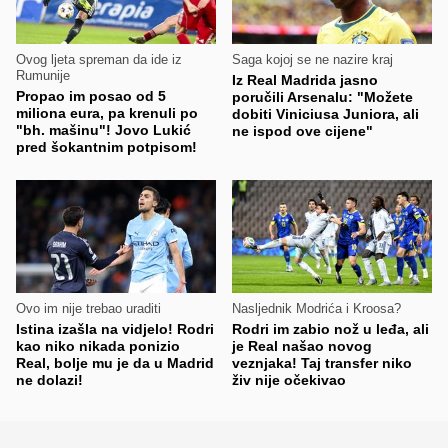
Ovog ljeta spreman da ide iz
Saga kojoj se ne nazire kraj
Rumunije
Iz Real Madrida jasno
Propao im posao od 5
poručili Arsenalu: "Možete
miliona eura, pa krenuli po
dobiti Viniciusa Juniora, ali
"bh. mašinu"! Jovo Lukić
ne ispod ove cijene"
pred šokantnim potpisom!
Ovo im nije trebao uraditi
Nasljednik Modrića i Kroosa?
Istina izašla na vidjelo! Rodri
Rodri im zabio nož u leđa, ali
kao niko nikada ponizio
je Real našao novog
Real, bolje mu je da u Madrid
veznjaka! Taj transfer niko
ne dolazi!
živ nije očekivao