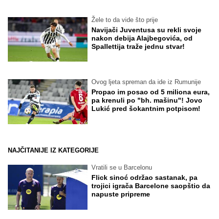
Žele to da vide što prije
Navijači Juventusa su rekli svoje
nakon debija Alajbegovića, od
Spallettija traže jednu stvar!
Ovog ljeta spreman da ide iz Rumunije
Propao im posao od 5 miliona eura,
pa krenuli po "bh. mašinu"! Jovo
Lukić pred šokantnim potpisom!
NAJČITANIJE IZ KATEGORIJE
Vratili se u Barcelonu
Flick sinoć održao sastanak, pa
trojici igrača Barcelone saopštio da
napuste pripreme