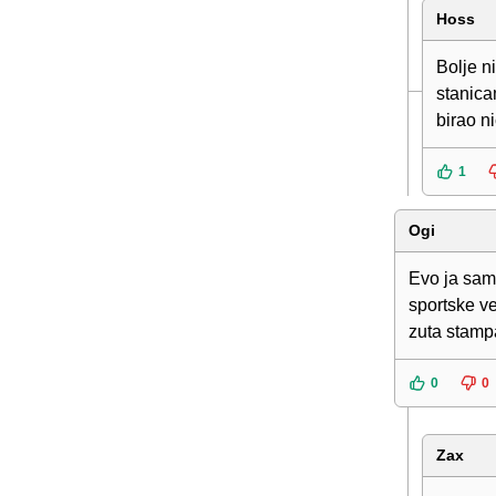
Hoss
Bolje n
stanica
birao n
1
Ogi
Evo ja sam 
sportske ve
zuta stampa
0
0
Zax