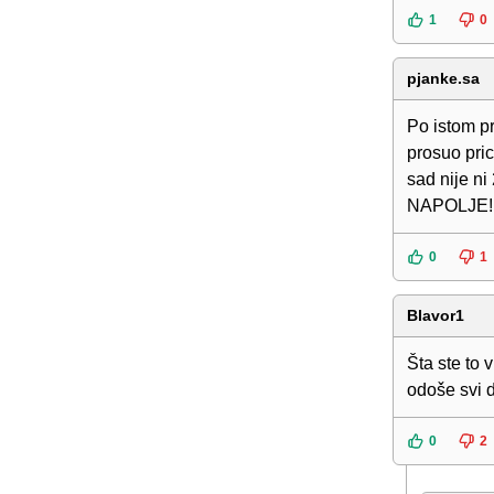
1
0
pjanke.sa
Po istom p
prosuo pric
sad nije n
NAPOLJE!!
0
1
Blavor1
Šta ste to 
odoše svi d
0
2