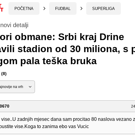
POČETNA
FUDBAL
SUPERLIGA
novi detalji
ori obmane: Srbi kraj Drine
vili stadion od 30 miliona, s 
gom pala teška bruka
(8)
0670
24
v vise..U zadnjih mjesec dana sam procitao 80 naslova vezano 
pustite vise.Koga to zanima ebo vas Vucic