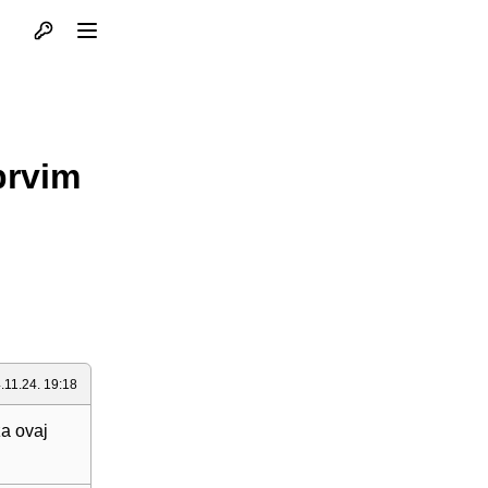
Otvori profil
Otvori meni
prvim
.11.24. 19:18
za ovaj