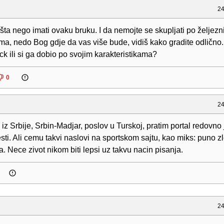
24
išta nego imati ovaku bruku. I da nemojte se skupljati po željez
ma, nedo Bog gdje da vas više bude, vidiš kako gradite odlično
ick ili si ga dobio po svojim karakteristikama?
0
24
iz Srbije, Srbin-Madjar, poslov u Turskoj, pratim portal redovno 
sti. Ali cemu takvi naslovi na sportskom sajtu, kao miks: puno z
. Nece zivot nikom biti lepsi uz takvu nacin pisanja.
24