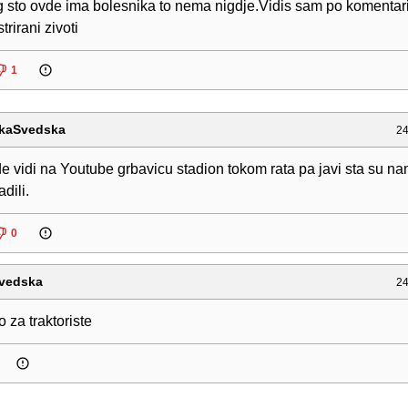
 sto ovde ima bolesnika to nema nigdje.Vidis sam po komentar
strirani zivoti
1
kaSvedska
24
e vidi na Youtube grbavicu stadion tokom rata pa javi sta su n
dili.
0
vedska
24
o za traktoriste