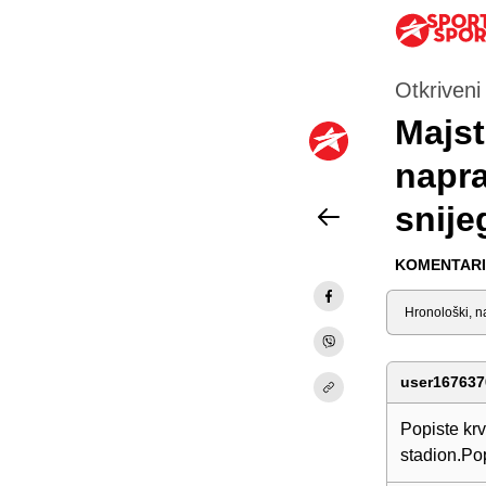
Otkriveni 
Majst
napra
snije
KOMENTARI 
Sortiraj
user167637
Popiste kr
stadion.Po