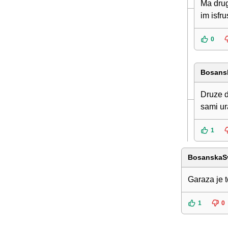
Ma drug
im isfru
0
Bosans
Druze d
sami ura
1
BosanskaS
Garaza je t
1
0