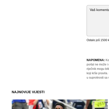
Komentar
Ostalo još
1500
k
NAPOMENA:
Ko
portal ne može i
riječnik mogu bit
koji krše pravil
u suprotnosti sa
NAJNOVIJE VIJESTI