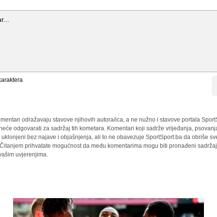
araktera
mentari odražavaju stavove njihovih autora/ica, a ne nužno i stavove portala Sport
 neće odgovarati za sadržaj tih kometara. Komentari koji sadrže vrijeđanja, psovanj
i uklonjeni bez najave i objašnjenja, ali to ne obavezuje SportSport.ba da obriše 
a. Čitanjem prihvatate mogućnost da među komentarima mogu biti pronađeni sadržaji
 vašim uvjerenjima.