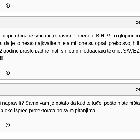
24
rincipu obmane smo mi „renovirali“ terene u BiH. Vico glupim 
u da je to nesto najkvalitetnije a milione su oprali preko svojih fi
i 2 godine proslo padne mali snijeg oni odgadjaju tekme. SAVEZ
!!
24
vi napravili? Samo vam je ostalo da kudite tuđe, pošto niste ništa
aleko ispred protektorata po svim pitanjima...