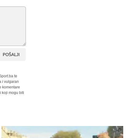
POŠALJI
Sport.ba te
a i vulgaran
sve komentare
 koji mogu biti