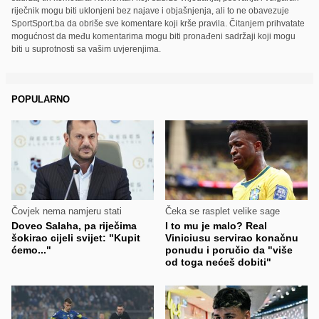
riječnik mogu biti uklonjeni bez najave i objašnjenja, ali to ne obavezuje
SportSport.ba da obriše sve komentare koji krše pravila. Čitanjem prihvatate
mogućnost da među komentarima mogu biti pronađeni sadržaji koji mogu
biti u suprotnosti sa vašim uvjerenjima.
POPULARNO
Čovjek nema namjeru stati
Čeka se rasplet velike sage
Doveo Salaha, pa riječima
I to mu je malo? Real
šokirao cijeli svijet: "Kupit
Viniciusu servirao konačnu
ćemo..."
ponudu i poručio da "više
od toga nećeš dobiti"