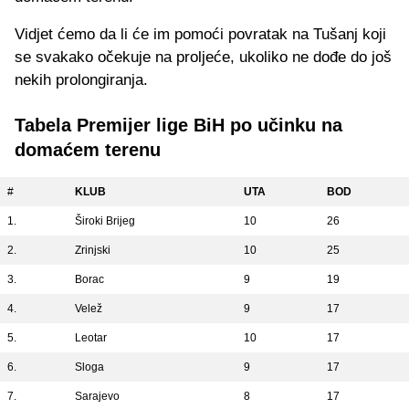
Vidjet ćemo da li će im pomoći povratak na Tušanj koji
se svakako očekuje na proljeće, ukoliko ne dođe do još
nekih prolongiranja.
Tabela Premijer lige BiH po učinku na
domaćem terenu
#
KLUB
UTA
BOD
1.
Široki Brijeg
10
26
2.
Zrinjski
10
25
3.
Borac
9
19
4.
Velež
9
17
5.
Leotar
10
17
6.
Sloga
9
17
7.
Sarajevo
8
17