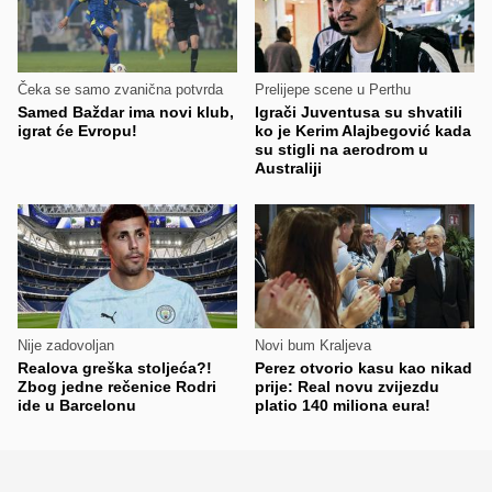
Čeka se samo zvanična potvrda
Prelijepe scene u Perthu
Samed Baždar ima novi klub,
Igrači Juventusa su shvatili
igrat će Evropu!
ko je Kerim Alajbegović kada
su stigli na aerodrom u
Australiji
Nije zadovoljan
Novi bum Kraljeva
Realova greška stoljeća?!
Perez otvorio kasu kao nikad
Zbog jedne rečenice Rodri
prije: Real novu zvijezdu
ide u Barcelonu
platio 140 miliona eura!