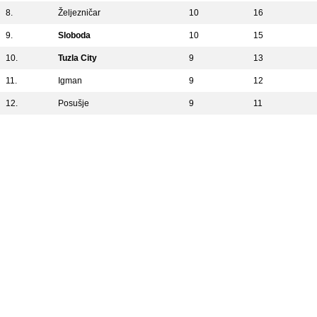
8.
Željezničar
10
16
9.
Sloboda
10
15
10.
Tuzla City
9
13
11.
Igman
9
12
12.
Posušje
9
11