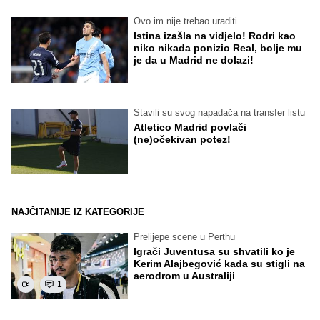
Ovo im nije trebao uraditi
Istina izašla na vidjelo! Rodri kao
niko nikada ponizio Real, bolje mu
je da u Madrid ne dolazi!
Stavili su svog napadača na transfer listu
Atletico Madrid povlači
(ne)očekivan potez!
NAJČITANIJE IZ KATEGORIJE
Prelijepe scene u Perthu
Igrači Juventusa su shvatili ko je
Kerim Alajbegović kada su stigli na
aerodrom u Australiji
1