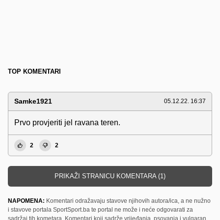
TOP KOMENTARI
Samke1921
05.12.22. 16:37
Prvo provjeriti jel ravana teren.
2
2
PRIKAŽI STRANICU KOMENTARA (1)
NAPOMENA:
Komentari odražavaju stavove njihovih autora/ica, a ne nužno
i stavove portala SportSport.ba te portal ne može i neće odgovarati za
sadržaj tih kometara. Komentari koji sadrže vrijeđanja, psovanja i vulgaran