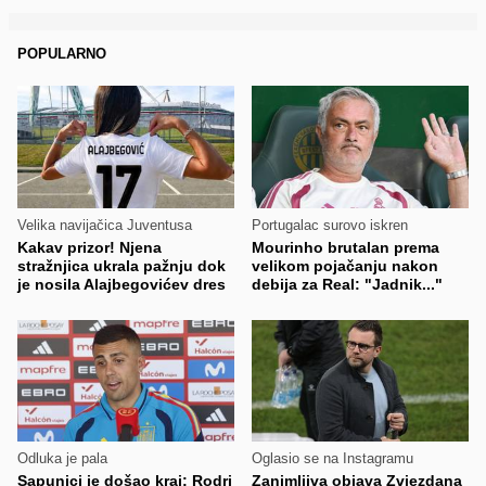
POPULARNO
Velika navijačica Juventusa
Portugalac surovo iskren
Kakav prizor! Njena
Mourinho brutalan prema
stražnjica ukrala pažnju dok
velikom pojačanju nakon
je nosila Alajbegovićev dres
debija za Real: "Jadnik..."
Odluka je pala
Oglasio se na Instagramu
Sapunici je došao kraj: Rodri
Zanimljiva objava Zvjezdana