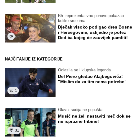
Bh. reprezentativac ponovo pokazao
koliko srce ima
Dječak visoko podigao dres Bosne
i Hercegovine, uslijedio je potez
Dedića kojeg će zauvijek pamtiti!
NAJČITANIJE IZ KATEGORIJE
Oglasila se i klupska legenda
Del Piero gledao Alajbegovića:
"Mislim da za tim nema potrebe"
1
Glavni sudija ne popušta
Musić ne želi nastaviti meč dok se
ne isprazne tribine!
31