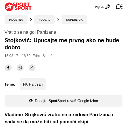
Prijava
Otvori profi
Ot
POČETNA
FUDBAL
SUPERLIGA
Vratio se na gol Partizana
Stojković: Upucajte me prvog ako ne bude
dobro
15.08.17. - 18:59,
Edmir Škorić
Teme:
FK Partizan
Dodajte SportSport u vaš Google izbor
Vladimir Stojković vratio se u redove Paritzana i
nada se da može biti od pomoći ekipi.