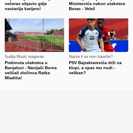
večeras objavio gdje
Misimovića nakon utakmice
nastavlja karijeru!
Borac - Velež
Sudija Musić reagovao
Nazire li se novi transfer?
Prekinuta utakmica u
PSV Bajraktarevića drži na
Banjaluci - Navijači Borca
klupi, a spas mu nudi -
veličali zločinca Ratka
velikan?
Mladića!