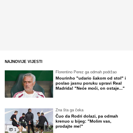
NAJNOVIJE VIJESTI
Florentino Perez ga odmah podržao
Mourinho "udario šakom od stol" i
poslao jasnu poruku upravi Real
Madrida! "Neće moći, on ostaje..."
Zna šta ga čeka
Čuo da Rodri dolazi, pa odmah
krenuo u bijeg: "Molim vas,
prodajte me!"
1