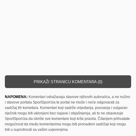
PRIKAŽI STRANICU KOMENTARA (0)
NAPOMENA:
Komentari odražavaju stavove njihovih autora/ica, a ne nužno
i stavove portala SportSport.ba te portal ne može i neće odgovarati za
sadržaj tih kometara. Komentari koji sadrže vrijeđanja, psovanja i vulgaran
riječnik mogu biti uklonjeni bez najave i objašnjenja, ali to ne obavezuje
SportSport.ba da obriše sve komentare koji krše pravila. Čitanjem prihvatate
mogućnost da među komentarima mogu biti pronađeni sadržaji koji mogu
biti u suprotnosti sa vašim uvjerenjima.