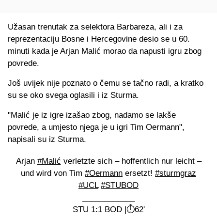
Užasan trenutak za selektora Barbareza, ali i za
reprezentaciju Bosne i Hercegovine desio se u 60.
minuti kada je Arjan Malić morao da napusti igru zbog
povrede.
Još uvijek nije poznato o čemu se tačno radi, a kratko
su se oko svega oglasili i iz Sturma.
"Malić je iz igre izašao zbog, nadamo se lakše
povrede, a umjesto njega je u igri Tim Oermann",
napisali su iz Sturma.
Arjan
#Malić
verletzte sich – hoffentlich nur leicht –
und wird von Tim
#Oermann
ersetzt!
#sturmgraz
#UCL
#STUBOD
____________
STU 1:1 BOD |⏱️62'