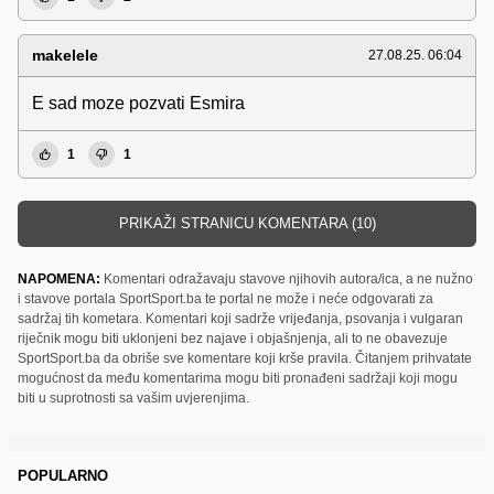
makelele
27.08.25. 06:04
E sad moze pozvati Esmira
1
1
PRIKAŽI STRANICU KOMENTARA (10)
NAPOMENA:
Komentari odražavaju stavove njihovih autora/ica, a ne nužno
i stavove portala SportSport.ba te portal ne može i neće odgovarati za
sadržaj tih kometara. Komentari koji sadrže vrijeđanja, psovanja i vulgaran
riječnik mogu biti uklonjeni bez najave i objašnjenja, ali to ne obavezuje
SportSport.ba da obriše sve komentare koji krše pravila. Čitanjem prihvatate
mogućnost da među komentarima mogu biti pronađeni sadržaji koji mogu
biti u suprotnosti sa vašim uvjerenjima.
POPULARNO