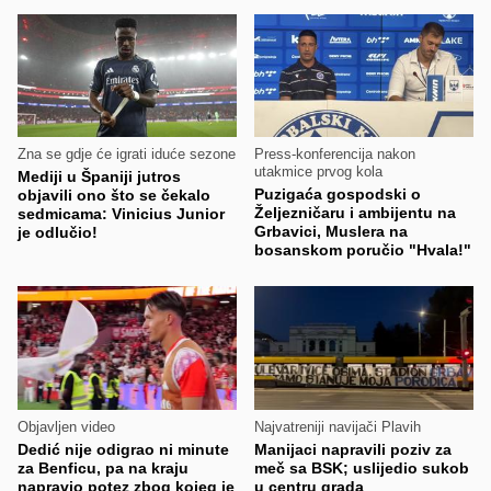
Zna se gdje će igrati iduće sezone
Press-konferencija nakon
utakmice prvog kola
Mediji u Španiji jutros
Puzigaća gospodski o
objavili ono što se čekalo
Željezničaru i ambijentu na
sedmicama: Vinicius Junior
Grbavici, Muslera na
je odlučio!
bosanskom poručio "Hvala!"
Objavljen video
Najvatreniji navijači Plavih
Dedić nije odigrao ni minute
Manijaci napravili poziv za
za Benficu, pa na kraju
meč sa BSK; uslijedio sukob
napravio potez zbog kojeg je
u centru grada