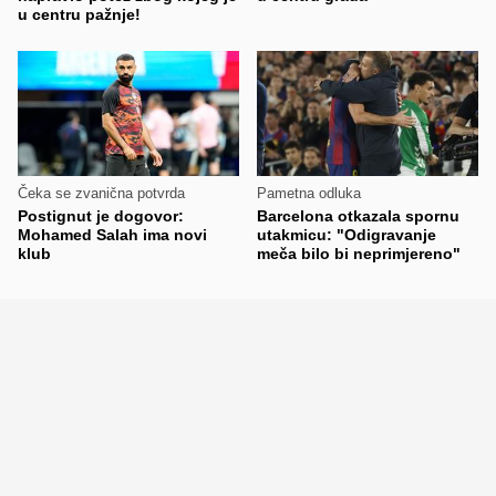
u centru pažnje!
Čeka se zvanična potvrda
Pametna odluka
Postignut je dogovor:
Barcelona otkazala spornu
Mohamed Salah ima novi
utakmicu: "Odigravanje
klub
meča bilo bi neprimjereno"