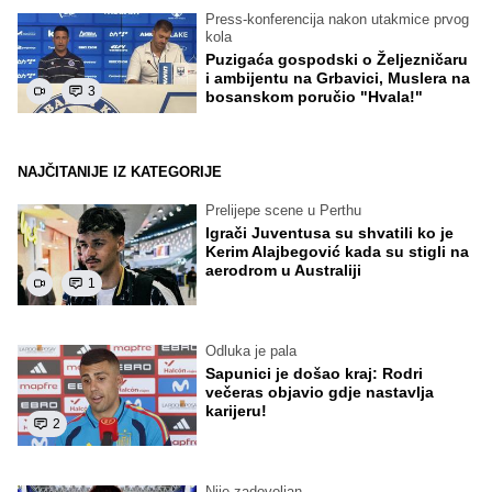
Press-konferencija nakon utakmice prvog
kola
Puzigaća gospodski o Željezničaru
i ambijentu na Grbavici, Muslera na
3
bosanskom poručio "Hvala!"
NAJČITANIJE IZ KATEGORIJE
Prelijepe scene u Perthu
Igrači Juventusa su shvatili ko je
Kerim Alajbegović kada su stigli na
aerodrom u Australiji
1
Odluka je pala
Sapunici je došao kraj: Rodri
večeras objavio gdje nastavlja
karijeru!
2
Nije zadovoljan