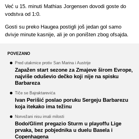
Već u 15. minuti Mathias Jorgensen dovodi goste do
vodstva od 1:0.
Gosti su preko Haugea postigli još jedan gol samo
dvivje minute kasnije, ali je on poništen zbog ofsajda.
POVEZANO
Pred utakmice protiv San Marina i Austrije
Zapažen start sezone za Zmajeve širom Evrope,
najviše oduševio dečko koji nije na spisku
Barbareza
Tiče se Bajraktarevića
Ivan Perišić poslao poruku Sergeju Barbarezu
koja itekako ima težinu
Norvežani nisu imali milosti
Bodo/Glimt pregazio Sturm u playoffu Lige
prvaka, bez pobjednika u duelu Basela i
Copenhagena